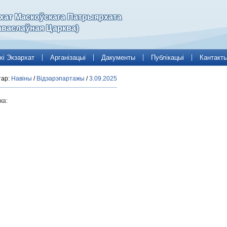
рхат Маскоўскага Патрыярхата
аваслаўная Царква)
кі Экзархат
Арганізацыі
Дакументы
Публікацыі
Кантакт
тар:
Навіны
/
Відэарэпартажы
/
3.09.2025
ка: