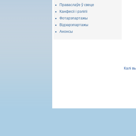
Праваслаўе ў свеце
Канфесіі і рэлігіі
Фотарэпартажы
Відэарэпартажы
Анонсы
Калі в