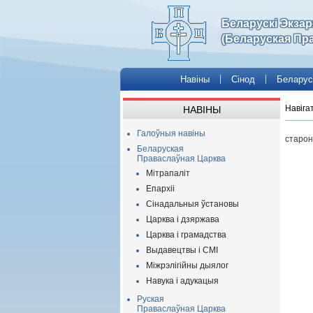
Беларускі Экза
(Беларуская Пр
Навіны
Сінод
Беларус
Навіга
НАВІНЫ
Галоўныя навіны
старон
Беларуская
Праваслаўная Царква
Мітрапаліт
Епархіі
Сінадальныя ўстановы
Царква і дзяржава
Царква і грамадства
Выдавецтвы і СМІ
Міжрэлігійны дыялог
Навука і адукацыя
Руская
Праваслаўная Царква