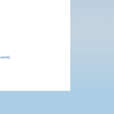
ыкулаў,