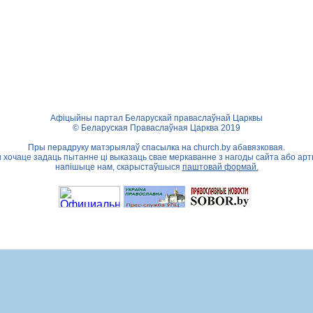
Афіцыйны партал Беларускай праваслаўнай Царквы
© Беларуская Праваслаўная Царква 2019
Пры перадруку матэрыялаў спасылка на
church.by
абавязковая.
ы хочаце задаць пытанне ці выказаць свае меркаванне з нагоды сайта або арт
напішыце нам, скарыстаўшыся
паштовай формай.