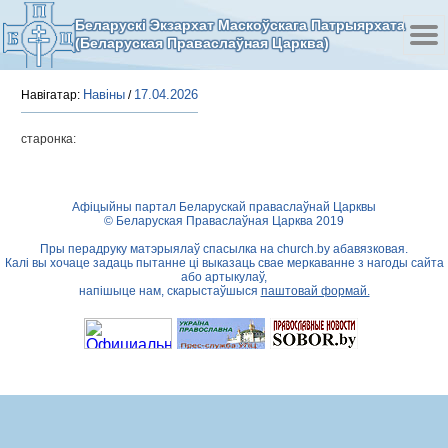
Беларускі Экзархат Маскоўскага Патрыярхата
(Беларуская Праваслаўная Царква)
Навіны
17.04.2026
Навігатар:
/
старонка:
Афіцыйны партал Беларускай праваслаўнай Царквы
© Беларуская Праваслаўная Царква 2019
Пры перадруку матэрыялаў спасылка на
church.by
абавязковая.
Калі вы хочаце задаць пытанне ці выказаць свае меркаванне з нагоды сайта
або артыкулаў,
напішыце нам, скарыстаўшыся
паштовай формай.