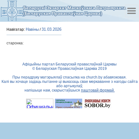
Беларускі Экзархат Маскоўскага Патрыярхата
(Беларуская Праваслаўная Царква)
Навіны
31.03.2026
Навігатар:
/
старонка:
Афіцыйны партал Беларускай праваслаўнай Царквы
© Беларуская Праваслаўная Царква 2019
Пры перадруку матэрыялаў спасылка на
church.by
абавязковая.
Калі вы хочаце задаць пытанне ці выказаць свае меркаванне з нагоды сайта
або артыкулаў,
напішыце нам, скарыстаўшыся
паштовай формай.