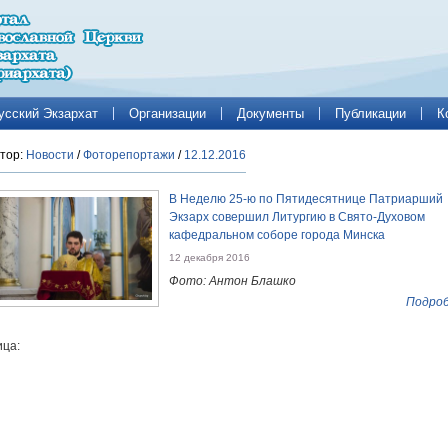
усский Экзархат
Организации
Документы
Публикации
К
тор:
Новости
/
Фоторепортажи
/
12.12.2016
В Неделю 25-ю по Пятидесятнице Патриарший
Экзарх совершил Литургию в Свято-Духовом
кафедральном соборе города Минска
12 декабря 2016
Фото: Антон Блашко
Подроб
ца: