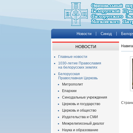
Новости
Синод
Белор
Навига
НОВОСТИ
Главные новости
1030-летие Православия
на белорусских землях
Белорусская
Православная Церковь
Митрополит
Епархии
Синодальные учреждения
Страни
Церковь и государство
Церковь и общество
Издательства и СМИ
Межрелигиозный диалог
Наука и образование