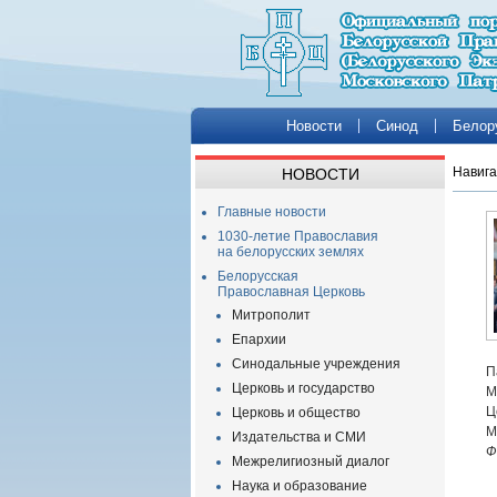
Новости
Синод
Белор
Навига
НОВОСТИ
Главные новости
1030-летие Православия
на белорусских землях
Белорусская
Православная Церковь
Митрополит
Епархии
Синодальные учреждения
П
Церковь и государство
М
Ц
Церковь и общество
М
Издательства и СМИ
Ф
Межрелигиозный диалог
Наука и образование