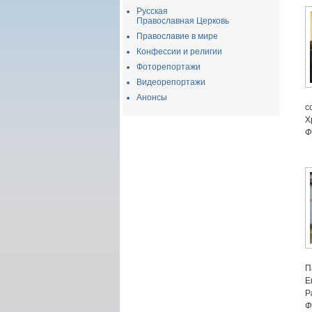
Русская
Православная Церковь
Православие в мире
Конфессии и религии
Фоторепортажи
Видеорепортажи
Анонсы
с
Х
Ф
П
Е
Р
Ф