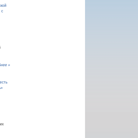
ской
 с
й
нее »
есть
ь»
их