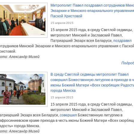
Митрополит Павел поздравил сотрудников Мин
Экзархии и Минского епархиального управления
Пасхой Христовой
15 апреля 2015
15 апреля 2015 года, в среду Светлой седмицы,
митрополит Минский и Заславский Павел,
Патриарший Экзарх всея Беларуси,
поздравил
отрудников Минской Экзархии и Минского епархиального управления с Пасхо
ристовой.
ото: Александр Мизей
Подроб
В среду Светлой седмицы митрополит Павел
совершил Божественную литургию в приходе в ч
иконы Божией Матери «Всех скорбящих Радост
города Минска
15 апреля 2015
15 апреля 2015 года, в среду Светлой седмицы,
митрополит Минский и Заславский Павел,
атриарший Экзарх всея Беларуси,
совершил
Божественную литургию в
вфросиниевском храме прихода в честь иконы Божией Матери «Всех скорбящ
адость» города Минска.
ото: Александр Мизей