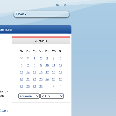
RU
|
BY
Поиск
онтакты
АРХИВ
Пн
Вт
Ср
Чт
Пт
Сб
Вс
30
31
1
2
3
4
5
6
7
8
9
10
11
12
13
14
15
16
17
18
19
20
21
22
23
24
25
26
27
28
29
30
1
2
3
Святой
ков
нее »