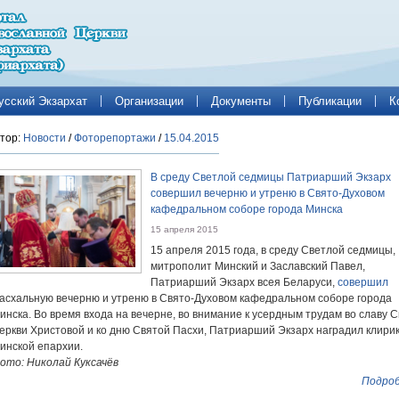
усский Экзархат
Организации
Документы
Публикации
К
тор:
Новости
/
Фоторепортажи
/
15.04.2015
В среду Светлой седмицы Патриарший Экзарх
совершил вечерню и утреню в Свято-Духовом
кафедральном соборе города Минска
15 апреля 2015
15 апреля 2015 года, в среду Светлой седмицы,
митрополит Минский и Заславский Павел,
Патриарший Экзарх всея Беларуси,
совершил
асхальную вечерню и утреню в Свято-Духовом кафедральном соборе города
инска. Во время входа на вечерне, во внимание к усердным трудам во славу 
еркви Христовой и ко дню Святой Пасхи, Патриарший Экзарх наградил клири
инской епархии.
ото: Николай Куксачёв
Подроб