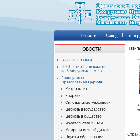
Новости
Синод
Белор
Навига
НОВОСТИ
Главные новости
1030-летие Православия
на белорусских землях
Белорусская
Православная Церковь
Митрополит
Епархии
Синодальные учреждения
в
Церковь и государство
Ф
Церковь и общество
Издательства и СМИ
Межрелигиозный диалог
Страни
Наука и образование