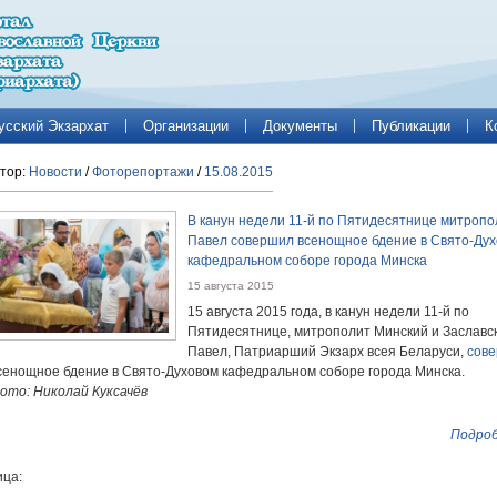
усский Экзархат
Организации
Документы
Публикации
К
тор:
Новости
/
Фоторепортажи
/
15.08.2015
В канун недели 11-й по Пятидесятнице митропо
Павел совершил всенощное бдение в Свято-Ду
кафедральном соборе города Минска
15 августа 2015
15 августа 2015 года, в канун недели 11-й по
Пятидесятнице, митрополит Минский и Заславс
Павел, Патриарший Экзарх всея Беларуси,
сов
сенощное бдение в Свято-Духовом кафедральном соборе города Минска.
ото: Николай Куксачёв
Подроб
ца: