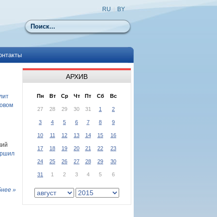
RU
|
BY
Поиск
онтакты
АРХИВ
лит
Пн
Вт
Ср
Чт
Пт
Сб
Вс
ховом
27
28
29
30
31
1
2
3
4
5
6
7
8
9
10
11
12
13
14
15
16
кий
17
18
19
20
21
22
23
ершил
24
25
26
27
28
29
30
31
1
2
3
4
5
6
нее »