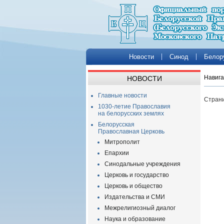
Новости
Синод
Белор
Навига
НОВОСТИ
Главные новости
Страни
1030-летие Православия
на белорусских землях
Белорусская
Православная Церковь
Митрополит
Епархии
Синодальные учреждения
Церковь и государство
Церковь и общество
Издательства и СМИ
Межрелигиозный диалог
Наука и образование