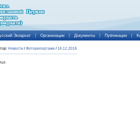
усский Экзархат
Организации
Документы
Публикации
К
тор:
Новости
/
Фоторепортажи
/
16.12.2016
ца: