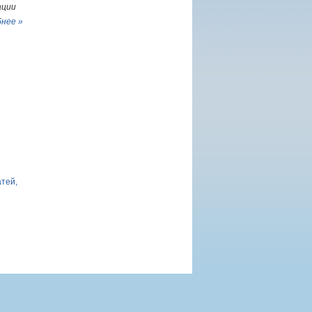
ации
нее »
атей,