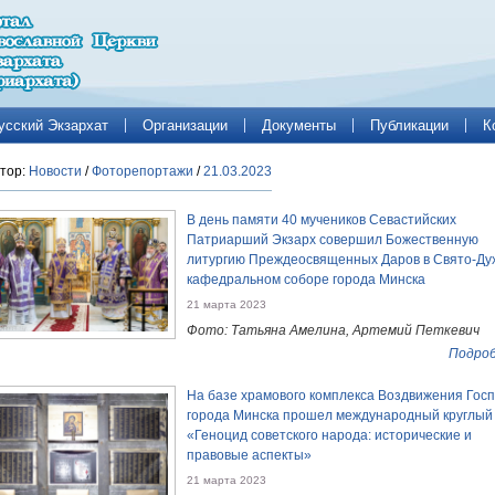
усский Экзархат
Организации
Документы
Публикации
К
тор:
Новости
/
Фоторепортажи
/
21.03.2023
В день памяти 40 мучеников Севастийских
Патриарший Экзарх совершил Божественную
литургию Преждеосвященных Даров в Свято-Ду
кафедральном соборе города Минска
21 марта 2023
Фото: Татьяна Амелина, Артемий Петкевич
Подроб
На базе храмового комплекса Воздвижения Гос
города Минска прошел международный круглый
«Геноцид советского народа: исторические и
правовые аспекты»
21 марта 2023