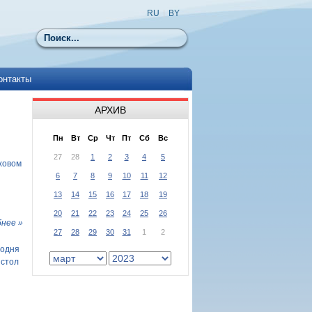
RU
|
BY
Поиск
онтакты
АРХИВ
Пн
Вт
Ср
Чт
Пт
Сб
Вс
27
28
1
2
3
4
5
ховом
6
7
8
9
10
11
12
13
14
15
16
17
18
19
20
21
22
23
24
25
26
нее »
27
28
29
30
31
1
2
подня
 стол