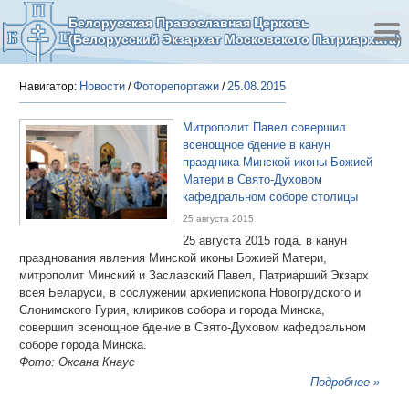
Белорусская Православная Церковь
(Белорусский Экзархат Московского Патриархата)
Новости
Фоторепортажи
25.08.2015
Навигатор:
/
/
Митрополит Павел совершил
всенощное бдение в канун
праздника Минской иконы Божией
Матери в Свято-Духовом
кафедральном соборе столицы
25 августа 2015
25 августа 2015 года, в канун
празднования явления Минской иконы Божией Матери,
митрополит Минский и Заславский Павел, Патриарший Экзарх
всея Беларуси, в сослужении архиепископа Новогрудского и
Слонимского Гурия, клириков собора и города Минска,
совершил всенощное бдение в Свято-Духовом кафедральном
соборе города Минска.
Фото: Оксана Кнаус
Подробнее »