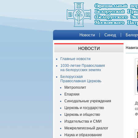
Новости
Синод
Белор
Навига
НОВОСТИ
Главные новости
1030-летие Православия
на белорусских землях
Белорусская
Православная Церковь
Митрополит
Епархии
Синодальные учреждения
Д
Церковь и государство
с
Ф
Церковь и общество
Издательства и СМИ
Межрелигиозный диалог
Наука и образование