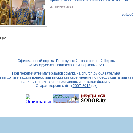
храме в честь Минской иконы Божией Матери
27 августа 2015
Подроб
ца:
Официальный портал Белорусской православной Церкви
© Белорусская Православная Церковь 2020
При перепечатке материалов ссылка на
church.by
обязательна.
 вы хотите задать вопрос или высказать свое мнение по поводу сайта или ст
напишите нам, воспользовавшись
почтовой формой.
Старая версия сайта
2007-2012
год.