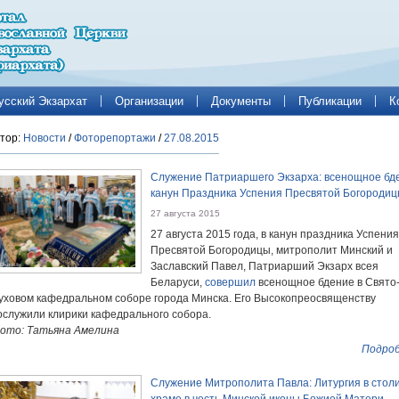
усский Экзархат
Организации
Документы
Публикации
К
тор:
Новости
/
Фоторепортажи
/
27.08.2015
Служение Патриаршего Экзарха: всенощное бд
канун Праздника Успения Пресвятой Богороди
27 августа 2015
27 августа 2015 года, в канун праздника Успения
Пресвятой Богородицы, митрополит Минский и
Заславский Павел, Патриарший Экзарх всея
Беларуси,
совершил
всенощное бдение в Свято
уховом кафедральном соборе города Минска. Его Высокопреосвященству
ослужили клирики кафедрального собора.
ото: Татьяна Амелина
Подроб
Служение Митрополита Павла: Литургия в стол