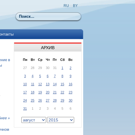
RU
|
BY
Поиск
онтакты
АРХИВ
ение в
Пн
Вт
Ср
Чт
Пт
Сб
Вс
цы
27
28
29
30
31
1
2
3
4
5
6
7
8
9
10
11
12
13
14
15
16
17
18
19
20
21
22
23
-
24
25
26
27
28
29
30
31
1
2
3
4
5
6
нее »
ичном