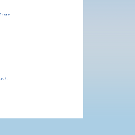
нее »
атей,