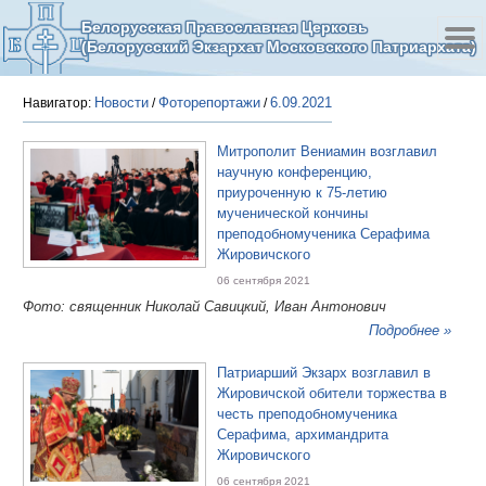
Белорусская Православная Церковь
(Белорусский Экзархат Московского Патриархата)
Новости
Фоторепортажи
6.09.2021
Навигатор:
/
/
Митрополит Вениамин возглавил
научную конференцию,
приуроченную к 75-летию
мученической кончины
преподобномученика Серафима
Жировичского
06 сентября 2021
Фото: священник Николай Савицкий, Иван Антонович
Подробнее »
Патриарший Экзарх возглавил в
Жировичской обители торжества в
честь преподобномученика
Серафима, архимандрита
Жировичского
06 сентября 2021