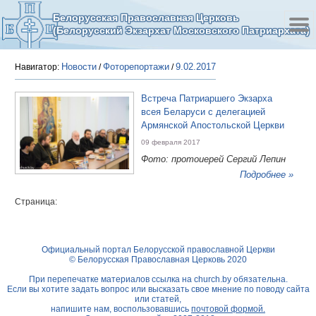
Белорусская Православная Церковь
(Белорусский Экзархат Московского Патриархата)
Новости
Фоторепортажи
9.02.2017
Навигатор:
/
/
Встреча Патриаршего Экзарха
всея Беларуси с делегацией
Армянской Апостольской Церкви
09 февраля 2017
Фото: протоиерей Сергий Лепин
Подробнее »
Страница:
Официальный портал Белорусской православной Церкви
© Белорусская Православная Церковь 2020
При перепечатке материалов ссылка на
church.by
обязательна.
Если вы хотите задать вопрос или высказать свое мнение по поводу сайта
или статей,
напишите нам, воспользовавшись
почтовой формой.