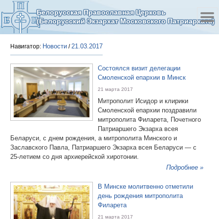
Белорусская Православная Церковь
(Белорусский Экзархат Московского Патриархата)
Новости
21.03.2017
Навигатор:
/
Состоялся визит делегации
Смоленской епархии в Минск
21 марта 2017
Митрополит Исидор и клирики
Смоленской епархии поздравили
митрополита Филарета, Почетного
Патриаршего Экзарха всея
Беларуси, с днем рождения, а митрополита Минского и
Заславского Павла, Патриаршего Экзарха всея Беларуси — с
25-летием со дня архиерейской хиротонии.
Подробнее »
В Минске молитвенно отметили
день рождения митрополита
Филарета
21 марта 2017