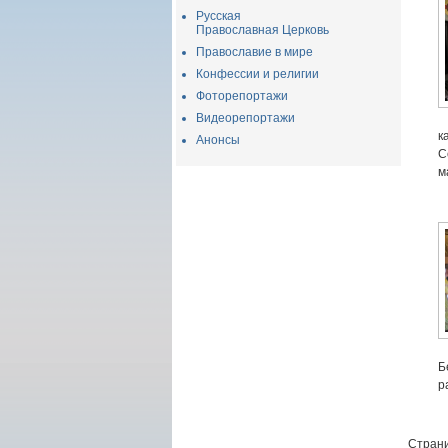
Русская
Православная Церковь
Православие в мире
Конфессии и религии
Фоторепортажи
Видеорепортажи
к
Анонсы
С
м
Б
р
Страни