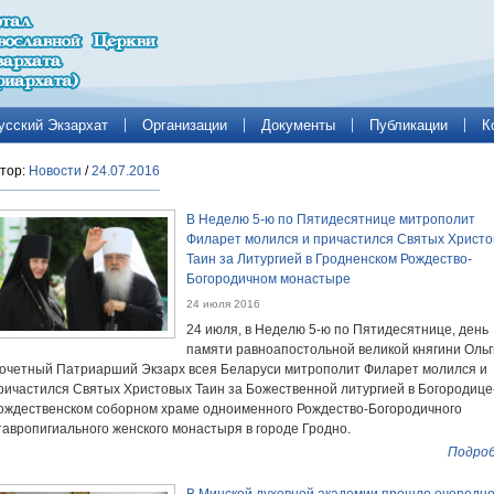
усский Экзархат
Организации
Документы
Публикации
К
тор:
Новости
/
24.07.2016
В Неделю 5-ю по Пятидесятнице митрополит
Филарет молился и причастился Святых Христ
Таин за Литургией в Гродненском Рождество-
Богородичном монастыре
24 июля 2016
24 июля, в Неделю 5-ю по Пятидесятнице, день
памяти равноапостольной великой княгини Ольг
очетный Патриарший Экзарх всея Беларуси митрополит Филарет молился и
ричастился Святых Христовых Таин за Божественной литургией в Богородице
ождественском соборном храме одноименного Рождество-Богородичного
тавропигиального женского монастыря в городе Гродно.
Подроб