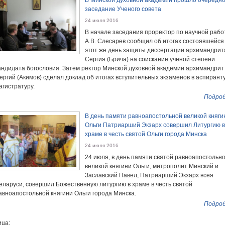
В Минской духовной академии прошло очередн
заседание Ученого совета
24 июля 2016
В начале заседания проректор по научной рабо
А.В. Слесарев сообщил об итогах состоявшейся
этот же день защиты диссертации архимандрит
Сергия (Брича) на соискание ученой степени
андидата богословия. Затем ректор Минской духовной академии архимандрит
ергий (Акимов) сделал доклад об итогах вступительных экзаменов в аспирант
агистратуру.
Подроб
В день памяти равноапостольной великой княги
Ольги Патриарший Экзарх совершил Литургию в
храме в честь святой Ольги города Минска
24 июля 2016
24 июля, в день памяти святой равноапостольн
великой княгини Ольги, митрополит Минский и
Заславский Павел, Патриарший Экзарх всея
еларуси, совершил Божественную литургию в храме в честь святой
авноапостольной княгини Ольги города Минска.
Подроб
ца: