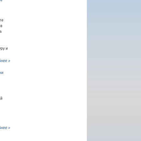
ое
те
 в
а
уру и
нее »
ни
ой
нее »