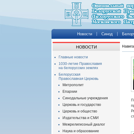
Новости
Синод
Белор
Навига
НОВОСТИ
Главные новости
1030-летие Православия
на белорусских землях
Белорусская
Православная Церковь
Митрополит
Епархии
Синодальные учреждения
П
Церковь и государство
п
Р
Церковь и общество
с
Издательства и СМИ
Межрелигиозный диалог
Наука и образование