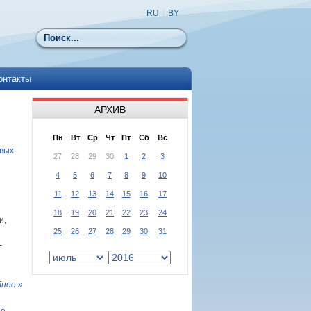
RU
|
BY
Поиск
онтакты
АРХИВ
Пн
Вт
Ср
Чт
Пт
Сб
Вс
овых
27
28
29
30
1
2
3
4
5
6
7
8
9
10
11
12
13
14
15
16
17
18
19
20
21
22
23
24
и,
25
26
27
28
29
30
31
-
нее »