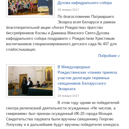
Духова кафедрального собора
28 января 2017
По благословению Патриаршего
Экзарха всея Беларуси в рамках
благотворительной акции «Ангел Рождества» братство
бессребреников Космы и Дамиана Минского Свято-Духова
кафедрального собора поздравило с Рождеством Христовым
воспитанников специализированного детского сада № 407 для
слабослышащих.
Подробнее »
В Международных
Рождественских чтениях приняла
участие делегация тюремных
священников Белорусского
Экзархата
28 января 2017
В этом году одним из победителей
смотра религиозной деятельности осужденных «Не числом, а
смирением» был признан осужденный ИК-20 города Мозыря.
Свидетельства лауреата были вручены священнику Георгию
Лопухову и в дальнейшем будут вручены победителю конкурса.