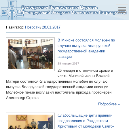
Белорусская Православная Церковь
(Белорусский Экзархат Московского Патриархата)
Новости
28.01.2017
Навигатор:
/
В Минске состоялся молебен по
случаю выпуска Белорусской
государственной академии
авиации
28 января 2017
26 января в столичном храме в
честь Минской иконы Божией
Матери состоялся благодарственный молебен по случаю
выпуска Белорусской государственной академии авиации.
Молебное пение возглавил настоятель прихода протоиерей
Александр Стреха.
Подробнее »
Слабослышащие дети приняли
поздравления с Рождеством
Христовым от молодежи Свято-