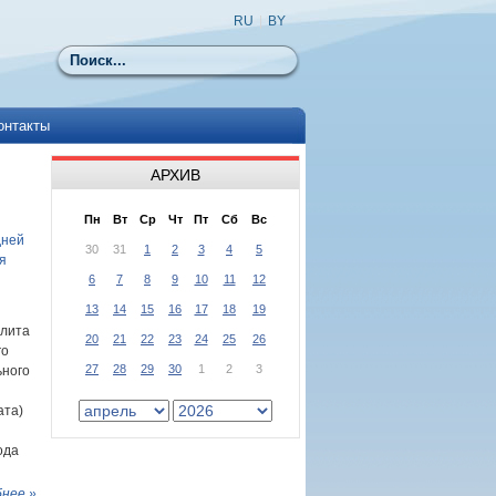
RU
|
BY
Поиск
онтакты
АРХИВ
Пн
Вт
Ср
Чт
Пт
Сб
Вс
дней
30
31
1
2
3
4
5
я
6
7
8
9
10
11
12
13
14
15
16
17
18
19
олита
20
21
22
23
24
25
26
го
27
28
29
30
1
2
3
ьного
ата)
ода
нее »