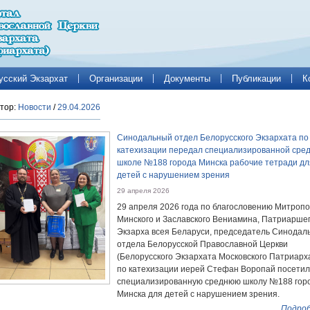
усский Экзархат
Организации
Документы
Публикации
К
тор:
Новости
/
29.04.2026
Синодальный отдел Белорусского Экзархата по
катехизации передал специализированной сре
школе №188 города Минска рабочие тетради дл
детей с нарушением зрения
29 апреля 2026
29 апреля 2026 года по благословению Митроп
Минского и Заславского Вениамина, Патриарше
Экзарха всея Беларуси, председатель Синодал
отдела Белорусской Православной Церкви
(Белорусского Экзархата Московского Патриарх
по катехизации иерей Стефан Воропай посетил
специализированную среднюю школу №188 гор
Минска для детей с нарушением зрения.
Подроб