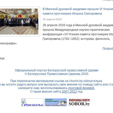
В Минской духовной академии прошли VI Чтени
памяти протоиерея Иоанна Григоровича
29 апреля 2026
28 апреля 2026 года в Минской духовной акаде
прошла Международная научно-практическая
конференция «VI Чтения памяти протоиерея И
Григоровича (1792–1852): историка, филолога,
рхеографа».
Подроб
ца:
Официальный портал Белорусской православной Церкви
© Белорусская Православная Церковь 2020
При перепечатке материалов ссылка на
church.by
обязательна.
 вы хотите задать вопрос или высказать свое мнение по поводу сайта или ст
напишите нам, воспользовавшись
почтовой формой.
Старая версия сайта
2007-2012
год.