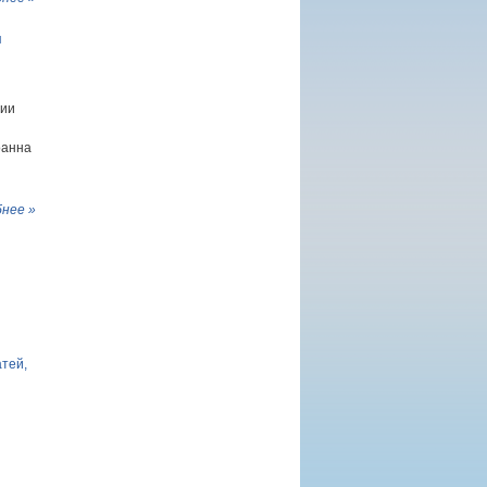
я
мии
оанна
нее »
атей,