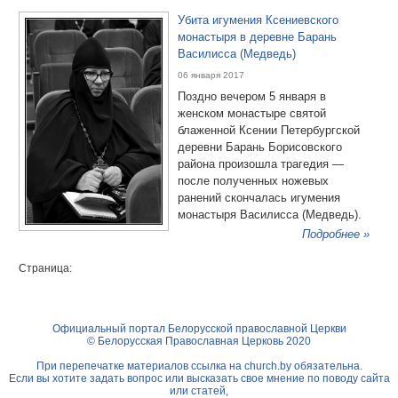
Убита игумения Ксениевского
монастыря в деревне Барань
Василисса (Медведь)
06 января 2017
Поздно вечером 5 января в
женском монастыре святой
блаженной Ксении Петербургской
деревни Барань Борисовского
района произошла трагедия —
после полученных ножевых
ранений скончалась игумения
монастыря Василисса (Медведь).
Подробнее »
Страница:
Официальный портал Белорусской православной Церкви
© Белорусская Православная Церковь 2020
При перепечатке материалов ссылка на
church.by
обязательна.
Если вы хотите задать вопрос или высказать свое мнение по поводу сайта
или статей,