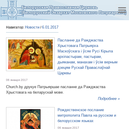
Белорусская Православная Церковь
(Белорусский Экзархат Московского Патриархата)
Новости
6.01.2017
Навигатор:
/
Пасланне да Ражджаства
Хрыстовага Патрыярха
Маскоўскага і ўсяе Русі Кірыла
архіпастырам, пастырам,
дыяканам, манахам і ўсім верным
дзецям Рускай Праваслаўнай
Царквы
06 января 2017
Church.by друкуе Патрыяршае пасланне да Ражджаства
Хрыстовага на беларускай мове.
Подробнее »
Рождественское послание
митрополита Павла на русском и
белорусском языках
06 января 2017