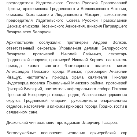
председателя Издательского Совета Русской Православной
Церкви; архиепископа Гродненского и Волковысского Антония;
епископа Козельского и Людиновского Макария, заместителя
председателя Издательского Совета Русской Православной
Церкви; епископа Несвижского Авксентия, викария Патриаршего
Экзарха всея Беларуси.
Архипастырям сослужили: протоиерей Андрей Волков,
ответственный секретарь Управления делами Белорусского
Экзархата; протоиерей Николай Лабынько, секретарь
Гродненской епархии; протоиерей Николай Коржич, настоятель
прихода храма святого благоверного великого князя
Александра Невского города Минске; протоиерей Анатолий
Иващук, настоятель прихода храма святителя Николая
Чудотворца поселка Привольный Минского района; протоиерей
Григорий Беляцкий, настоятель кафедрального собора Покрова
Пресвятой Богородицы города Гродно; благочинные церковных
округов Гродненской епархии, руководители епархиальных
отделов, настоятели и клирики приходов города Гродно, гости в
священном сане.
Диаконский чин возглавил протодиакон Владимир Назаров.
Богослужебные песнопения исполнил архиерейский хор