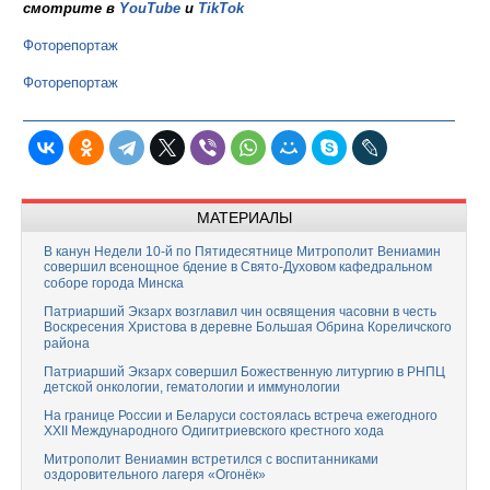
смотрите в
YouTube
и
TikTok
Фоторепортаж
Фоторепортаж
МАТЕРИАЛЫ
В канун Недели 10-й по Пятидесятнице Митрополит Вениамин
совершил всенощное бдение в Свято-Духовом кафедральном
соборе города Минска
Патриарший Экзарх возглавил чин освящения часовни в честь
Воскресения Христова в деревне Большая Обрина Кореличского
района
Патриарший Экзарх совершил Божественную литургию в РНПЦ
детской онкологии, гематологии и иммунологии
На границе России и Беларуси состоялась встреча ежегодного
XXII Международного Одигитриевского крестного хода
Митрополит Вениамин встретился с воспитанниками
оздоровительного лагеря «Огонёк»