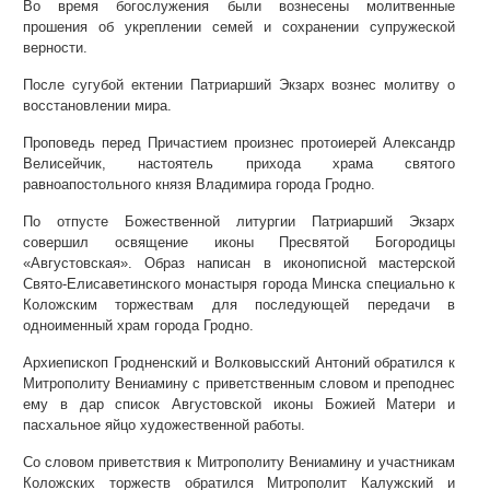
Во время богослужения были вознесены молитвенные
прошения об укреплении семей и сохранении супружеской
верности.
После сугубой ектении Патриарший Экзарх вознес молитву о
восстановлении мира.
Проповедь перед Причастием произнес протоиерей Александр
Велисейчик, настоятель прихода храма святого
равноапостольного князя Владимира города Гродно.
По отпусте Божественной литургии Патриарший Экзарх
совершил освящение иконы Пресвятой Богородицы
«Августовская». Образ написан в иконописной мастерской
Свято-Елисаветинского монастыря города Минска специально к
Коложским торжествам для последующей передачи в
одноименный храм города Гродно.
Архиепископ Гродненский и Волковысский Антоний обратился к
Митрополиту Вениамину с приветственным словом и преподнес
ему в дар список Августовской иконы Божией Матери и
пасхальное яйцо художественной работы.
Со словом приветствия к Митрополиту Вениамину и участникам
Коложских торжеств обратился Митрополит Калужский и