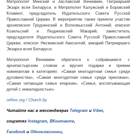
Митрополит Минский и Заславский Вениамин, Патриарший
Экзарх всея Беларуси, и Митрополит Калужский и Боровский
Климент, председатель Издательского Совета Русской
Православной Церкви. В мероприятии также приняли участие
архиепископ Гродненский и Волковысский Антоний; епископ
Козельский и Людиновский Макарий, заместитель
председателя Издательского Совета Русской Православной
Церкви; епископ Несвижский Авксентий, викарий Патриаршего
Экзарха всея Беларуси.
Митрополит Вениамин обратился к собравшимся с
архипастырским словом и вручил подарки и премии
номинантам в категориях: «Самая многодетная семья среди
духовенства», «Самая многодетная семья среди прихожан»,
«Самая читающая семья епархии», «Семья, воспитывающая
детей с инвалидностью».
orthos.org
/
Church.by
Читайте нас в мессенджерах
Telegram
и
Viber
,
соцсетях
Instagram
,
ВКонтакте
,
Facebook
и
Одноклассники
,