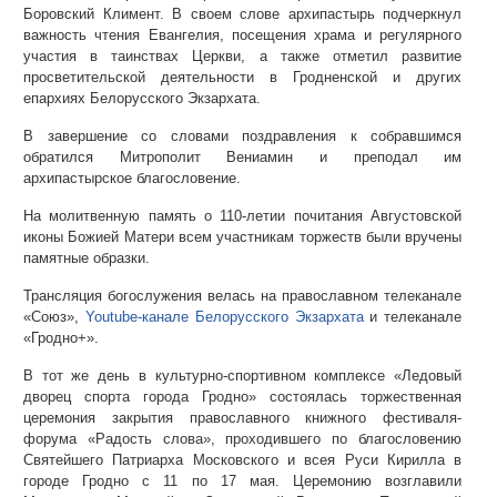
Боровский Климент. В своем слове архипастырь подчеркнул
важность чтения Евангелия, посещения храма и регулярного
участия в таинствах Церкви, а также отметил развитие
просветительской деятельности в Гродненской и других
епархиях Белорусского Экзархата.
В завершение со словами поздравления к собравшимся
обратился Митрополит Вениамин и преподал им
архипастырское благословение.
На молитвенную память о 110-летии почитания Августовской
иконы Божией Матери всем участникам торжеств были вручены
памятные образки.
Трансляция богослужения велась на православном телеканале
«Союз»,
Youtube-канале Белорусского Экзархата
и телеканале
«Гродно+».
В тот же день в культурно-спортивном комплексе «Ледовый
дворец спорта города Гродно» состоялась торжественная
церемония закрытия православного книжного фестиваля-
форума «Радость слова», проходившего по благословению
Святейшего Патриарха Московского и всея Руси Кирилла в
городе Гродно с 11 по 17 мая. Церемонию возглавили