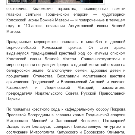
состоялись Коложские торжества, посвященные памяти
главной святыни Гродненской епархии — чудотворной
Коложской иконы Божией Матери — и приуроченные в текущем
году к 110-летию почитания Августовской иконы Божией
Матери.
Праздничные мероприятия начались с молебна в древней
Борисоглебской Коложской церкви. От стен храма
выдвинулся традиционный крестный ход со чтимым списком
Коложской иконы Божией Матери. Священнослужители и
миряне прошли по улицам Гродно с единой молитвой о мире на
белорусской земле, благополучии семей, здоровье детей и
процветании Отечества. Возглавили молитвенное шествие
архиепископ Гродненский и Волковысский Антоний и епископ
Козельский и Людиновский Макарий, заместитель
председателя Издательского Совета Русской Православной
Церкви.
По прибытии крестного хода к кафедральному собору Покрова
Пресвятой Богородицы в главном храме Гродненской епархии
Митрополит Минский и Заславский Вениамин, Патриарший
Экзарх всея Беларуси, совершил Божественную литургию в
сослужении Митрополита Калужского и Боровского Климента,