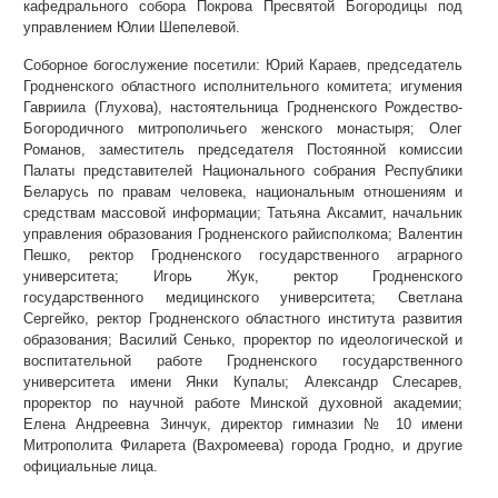
кафедрального собора Покрова Пресвятой Богородицы под
управлением Юлии Шепелевой.
Соборное богослужение посетили: Юрий Караев, председатель
Гродненского областного исполнительного комитета; игумения
Гавриила (Глухова), настоятельница Гродненского Рождество-
Богородичного митрополичьего женского монастыря; Олег
Романов, заместитель председателя Постоянной комиссии
Палаты представителей Национального собрания Республики
Беларусь по правам человека, национальным отношениям и
средствам массовой информации; Татьяна Аксамит, начальник
управления образования Гродненского райисполкома; Валентин
Пешко, ректор Гродненского государственного аграрного
университета; Игорь Жук, ректор Гродненского
государственного медицинского университета; Светлана
Сергейко, ректор Гродненского областного института развития
образования; Василий Сенько, проректор по идеологической и
воспитательной работе Гродненского государственного
университета имени Янки Купалы; Александр Слесарев,
проректор по научной работе Минской духовной академии;
Елена Андреевна Зинчук, директор гимназии № 10 имени
Митрополита Филарета (Вахромеева) города Гродно, и другие
официальные лица.