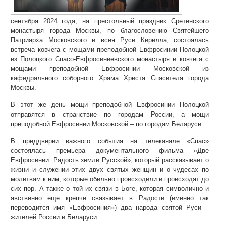
сентября 2024 года, на престольный праздник Сретенского
монастыря города Москвы, по благословению Святейшего
Патриарха Московского и всея Руси Кирилла, состоялась
встреча ковчега с мощами преподобной Евфросинии Полоцкой
из Полоцкого Спасо-Евфросиниевского монастыря и ковчега с
мощами преподобной Евфросинии Московской из
кафедрального соборного Храма Христа Спасителя города
Москвы.
В этот же день мощи преподобной Евфросинии Полоцкой
отправятся в странствие по городам России, а мощи
преподобной Евфросинии Московской – по городам Беларуси.
В преддверии важного события на телеканале «Спас»
состоялась премьера документального фильма «Две
Евфросинии: Радость земли Русской», который рассказывает о
жизни и служении этих двух святых женщин и о чудесах по
молитвам к ним, которые обильно происходили и происходят до
сих пор. А также о той их связи в Боге, которая символично и
явственно еще крепче связывает в Радости (именно так
переводится имя «Евфросиния») два народа святой Руси –
жителей России и Беларуси.