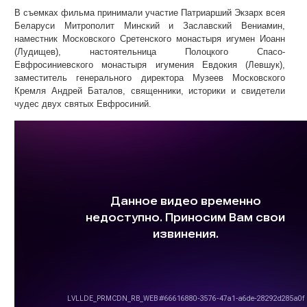
В съемках фильма принимали участие Патриарший Экзарх всея
Беларуси Митрополит Минский и Заславский Вениамин,
наместник Московского Сретенского монастыря игумен Иоанн
(Лудищев), настоятельница Полоцкого Спасо-
Евфросиниевского монастыря игумения Евдокия (Левшук),
заместитель генерального директора Музеев Московского
Кремля Андрей Баталов, священники, историки и свидетели
чудес двух святых Евфросиний.