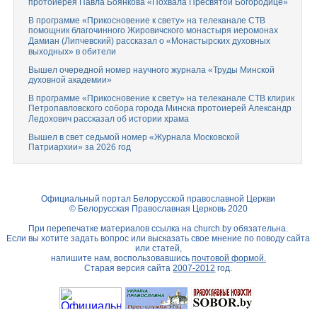
протоиерея Павла Боянкова «Похвала Пресвятой Богородице»
В программе «Прикосновение к свету» на телеканале СТВ
помощник благочинного Жировичского монастыря иеромонах
Дамиан (Липчевский) рассказал о «Монастырских духовных
выходных» в обители
Вышел очередной номер научного журнала «Труды Минской
духовной академии»
В программе «Прикосновение к свету» на телеканале СТВ клирик
Петропавловского собора города Минска протоиерей Александр
Ледохович рассказал об истории храма
Вышел в свет седьмой номер «Журнала Московской
Патриархии» за 2026 год
Официальный портал Белорусской православной Церкви
© Белорусская Православная Церковь 2020
При перепечатке материалов ссылка на
church.by
обязательна.
Если вы хотите задать вопрос или высказать свое мнение по поводу сайта
или статей,
напишите нам, воспользовавшись
почтовой формой.
Старая версия сайта
2007-2012
год.