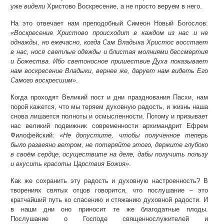
уже
видели
Христово Воскресение, а не просто веруем в него.
На это отвечает нам преподобный Симеон Новый Богослов:
«Воскресение Христово происходит в каждом из нас и не
однажды, но ежечасно, когда Сам Владыка Христос восстает
в нас, нося светлые одежды и блистая молниями бессмертия
и Божества. Ибо светоносное пришествие Духа показывает
нам воскресение Владыки, вернее же, дарует нам видеть Его
Самого воскресшим»
.
Когда проходят Великий пост и дни празднования Пасхи, нам
порой кажется, что мы теряем духовную радость, и жизнь наша
снова лишается полноты и осмысленности. Потому и призывает
нас великий подвижник современности архимандрит Ефрем
Филофейский:
«Не допустите, чтобы полученное теперь
было развеяно ветром, не потеряйте этого, держите глубоко
в своём сердце, осуществите на деле, дабы получить пользу
и вкусить красоты Царствия Божия»
.
Как же сохранить эту радость и духовную настроенность? В
творениях святых отцов говорится, что послушание – это
кратчайший путь ко спасению и стяжанию духовной радости. И
в наши дни оно приносит те же благодатные плоды.
Послушание о Господе священнослужителей и