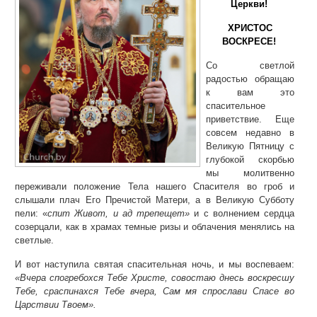
Церкви!
ХРИСТОС
ВОСКРЕСЕ!
Со светлой
радостью обращаю
к вам это
спасительное
приветствие. Еще
совсем недавно в
Великую Пятницу с
глубокой скорбью
мы молитвенно
переживали положение Тела нашего Спасителя во гроб и
слышали плач Его Пречистой Матери, а в Великую Субботу
пели: «
спит Живот, и ад трепещет»
и с волнением сердца
созерцали, как в храмах темные ризы и облачения менялись на
светлые.
И вот наступила святая спасительная ночь, и мы воспеваем:
«Вчера спогребохся Тебе Христе, совостаю днесь воскресшу
Тебе, сраспинахся Тебе вчера, Сам мя спрослави Спасе во
Царствии Твоем».