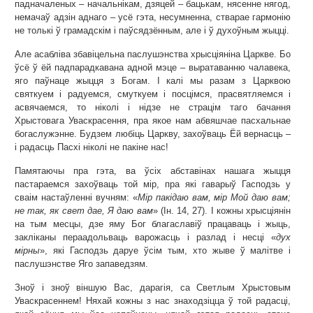
падначаленых – начальнікам, дзяцей – бацькам, нясенне нягод,
немачаў адзін аднаго – усё гэта, несумненна, стварае гармонію
не толькі ў грамадскім і паўсядзённым, але і ў духоўным жыцці.
Але асабліва збавіцельна паслушэнства хрысціяніна Царкве. Бо
ўсё ў ёй падпарадкавана адной мэце – выратаванню чалавека,
яго паўнаце жыцця з Богам. І калі мы разам з Царквою
святкуем і радуемся, смуткуем і посцімся, прасвятляемся і
асвячаемся, то ніколі і нідзе не страцім таго бачання
Хрыстовага Уваскрасення, пра якое нам абвяшчае пасхальнае
богаслужэнне. Будзем любіць Царкву, захоўваць Ёй вернасць –
і радасць Пасхі ніколі не пакіне нас!
Памятаючы пра гэта, ва ўсіх абставінах нашага жыцця
пастараемся захоўваць той мір, пра які гаварыў Гасподзь у
сваім настаўленні вучням: «
Мір пакідаю вам, мір Мой даю вам;
не так, як свет дае,
Я даю вам
» (Ін. 14, 27). І кожны хрысціянін
на тым месцы, дзе яму Бог благаславіў працаваць і жыць,
закліканы пераадольваць варожасць і разлад і несці «
дух
мірны
», які Гасподзь даруе ўсім тым, хто жыве ў малітве і
паслушэнстве Яго запаведзям.
Зноў і зноў віншую Вас, дарагія, са Светлым Хрыстовым
Уваскрасеннем! Няхай кожны з нас знаходзіцца ў той радасці,