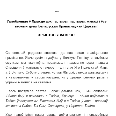
***
Узлюбленыя ў Хрысце архіпастыры, пастыры, манахі і ўсе
верныя дзеці Беларускай Праваслаўнай Царквы!
ХРЫСТОС УВАСКРЭС!
Са светлай радасцю звяртаю да вас гэтае спасіцельнае
прывітанне. Яшчэ зусім нядаўна, у Вялікую Пятніцу, з глыбокім
смуткам мы малітоўна перажывалі пахаванне цела нашага
Спасіцеля ў магільную пячору і чулі плач Яго Прачыстай Маці,
а ў Вялікую Суботу спявалі: «
спіць Жыццё, і пекла трымціць
» і
з хваляваннем у сэрцы назіралі, як у храмах цёмныя рызы і
ўбранні мяняліся на светлыя.
І вось наступіла святая і спасіцельная ноч, і мы спяваем:
«
Учора быў я пахаваны з Табою, Хрысце, – сёння паўстаю з
Табою ўваскрэслым. Распяты быў я з Табою ўчора – праслаў
жа мяне з Сабою Ты Сам, Спасіцелю, у Царстве Тваім
».
Ужо напоўніліся нашы сэрцы доўгачаканым і невымоўным