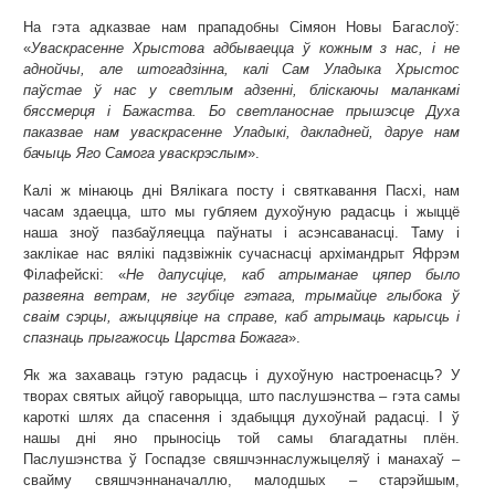
На гэта адказвае нам прападобны Сімяон Новы Багаслоў:
«
Уваскрасенне Хрыстова адбываецца ў кожным з нас, і не
аднойчы, але штогадзінна, калі Сам Уладыка Хрыстос
паўстае ў нас у светлым адзенні, бліскаючы маланкамі
бяссмерця і Бажаства. Бо светланоснае прышэсце Духа
паказвае нам уваскрасенне Уладыкі, дакладней, даруе нам
бачыць Яго Самога уваскрэслым
».
Калі ж мінаюць дні Вялікага посту і святкавання Пасхі, нам
часам здаецца, што мы губляем духоўную радасць і жыццё
наша зноў пазбаўляецца паўнаты і асэнсаванасці. Таму і
заклікае нас вялікі падзвіжнік сучаснасці архімандрыт Яфрэм
Філафейскі: «
Не дапусціце, каб атрыманае цяпер было
развеяна ветрам, не згубіце гэтага, трымайце глыбока ў
сваім сэрцы, ажыццявіце на справе, каб атрымаць карысць і
спазнаць прыгажосць Царства Божага
».
Як жа захаваць гэтую радасць і духоўную настроенасць? У
творах святых айцоў гаворыцца, што паслушэнства – гэта самы
кароткі шлях да спасення і здабыцця духоўнай радасці. І ў
нашы дні яно прыносіць той самы благадатны плён.
Паслушэнства ў Госпадзе свяшчэннаслужыцеляў і манахаў –
свайму свяшчэннаначаллю, малодшых – старэйшым,