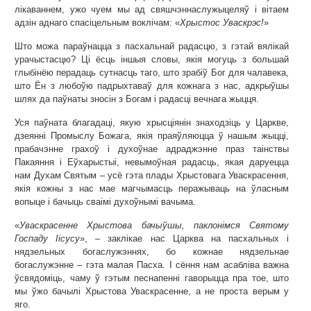
лікаваннем, ужо чуем мы ад свяшчэннаслужыцеляў і вітаем
адзін аднаго спасіцельным воклічам: «
Хрыстос Уваскрэс!
»
Што можа параўнацца з пасхальнай радасцю, з гэтай вялікай
урачыстасцю? Ці ёсць іншыя словы, якія могуць з большай
глыбінёю перадаць сутнасць таго, што зрабіў Бог для чалавека,
што Ён з любоўю падрыхтаваў для кожнага з нас, адкрыўшы
шлях да паўнаты зносін з Богам і радасці вечнага жыцця.
Уся паўната благадаці, якую хрысціянін знаходзіць у Царкве,
дзеянні Промыслу Божага, якія праяўляюцца ў нашым жыцці,
прабачэнне грахоў і духоўнае адраджэнне праз таінствы
Пакаяння і Еўхарыстыі, невымоўная радасць, якая даруецца
нам Духам Святым – усё гэта плады Хрыстовага Уваскрасення,
якія кожны з нас мае магчымасць перажываць на ўласным
вопыце і бачыць сваімі духоўнымі вачыма.
«
Уваскрасенне Хрыстова бачыўшы, паклонімся Святому
Госпаду Іісусу
», – заклікае нас Царква на пасхальных і
нядзельных богаслужэннях, бо кожнае нядзельнае
богаслужэнне – гэта малая Пасха. І сёння нам асабліва важна
ўсвядоміць, чаму ў гэтым песнапенні гаворыцца пра тое, што
мы ўжо бачылі Хрыстова Уваскрасенне, а не проста верым у
яго.