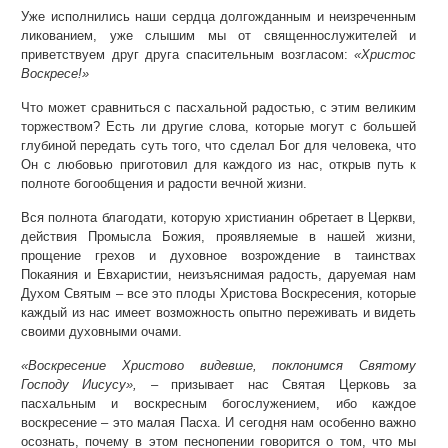
Уже исполнились наши сердца долгожданным и неизреченным
ликованием, уже слышим мы от священнослужителей и
приветствуем друг друга спасительным возгласом:
«Христос
Воскресе!»
Что может сравниться с пасхальной радостью, с этим великим
торжеством? Есть ли другие слова, которые могут с большей
глубиной передать суть того, что сделал Бог для человека, что
Он с любовью приготовил для каждого из нас, открыв путь к
полноте богообщения и радости вечной жизни.
Вся полнота благодати, которую христианин обретает в Церкви,
действия Промысла Божия, проявляемые в нашей жизни,
прощение грехов и духовное возрождение в таинствах
Покаяния и Евхаристии, неизъяснимая радость, даруемая нам
Духом Святым – все это плоды Христова Воскресения, которые
каждый из нас имеет возможность опытно переживать и видеть
своими духовными очами.
«Воскресение Христово видевше, поклонимся Святому
Господу Иисусу», –
призывает нас Святая Церковь за
пасхальным и воскресным богослужением, ибо каждое
воскресение – это малая Пасха. И сегодня нам особенно важно
осознать, почему в этом песнопении говорится о том, что мы