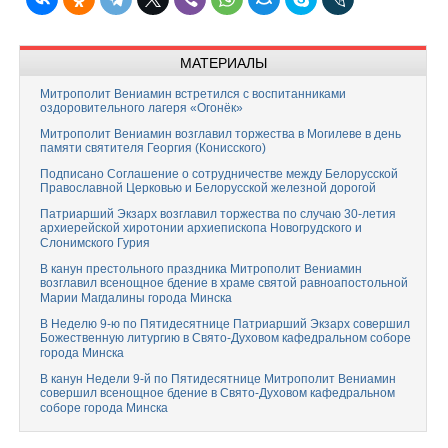
МАТЕРИАЛЫ
Митрополит Вениамин встретился с воспитанниками
оздоровительного лагеря «Огонёк»
Митрополит Вениамин возглавил торжества в Могилеве в день
памяти святителя Георгия (Конисского)
Подписано Соглашение о сотрудничестве между Белорусской
Православной Церковью и Белорусской железной дорогой
Патриарший Экзарх возглавил торжества по случаю 30-летия
архиерейской хиротонии архиепископа Новогрудского и
Слонимского Гурия
В канун престольного праздника Митрополит Вениамин
возглавил всенощное бдение в храме святой равноапостольной
Марии Магдалины города Минска
В Неделю 9-ю по Пятидесятнице Патриарший Экзарх совершил
Божественную литургию в Свято-Духовом кафедральном соборе
города Минска
В канун Недели 9-й по Пятидесятнице Митрополит Вениамин
совершил всенощное бдение в Свято-Духовом кафедральном
соборе города Минска