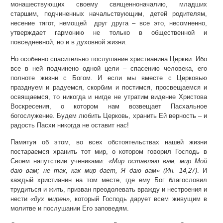
монашествующих своему священноначалию, младших
старшим, подчиненных начальствующим, детей родителям,
несение тягот, немощей друг друга – все это, несомненно,
утверждает гармонию не только в общественной и
повседневной, но и в духовной жизни.
Но особенно спасительно послушание христианина Церкви. Ибо
все в ней подчинено одной цели – спасению человека, его
полноте жизни с Богом. И если мы вместе с Церковью
празднуем и радуемся, скорбим и постимся, просвещаемся и
освящаемся, то никогда и нигде не утратим видение Христова
Воскресения, о котором нам возвещает Пасхальное
богослужение. Будем любить Церковь, хранить Ей верность – и
радость Пасхи никогда не оставит нас!
Памятуя об этом, во всех обстоятельствах нашей жизни
постараемся хранить тот мир, о котором говорил Господь в
Своем напутствии учениками:
«Мир оставляю вам, мир Мой
даю вам; не так, как мир дает, Я даю вам» (Ин. 14,27)
. И
каждый христианин на том месте, где ему Бог благословил
трудиться и жить, призван преодолевать вражду и нестроения и
нести
«дух мирен»
, который Господь дарует всем живущим в
молитве и послушании Его заповедям.