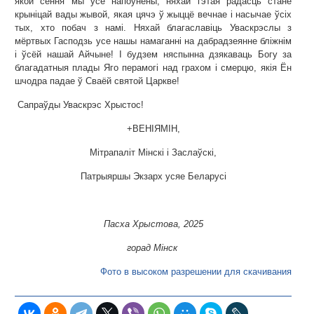
якой сёння мы ўсе напоўнены, няхай гэтая радасць стане
крыніцай вады жывой, якая цячэ ў жыццё вечнае і насычае ўсіх
тых, хто побач з намі. Няхай благаславіць Уваскрэслы з
мёртвых Гасподзь усе нашы намаганні на дабрадзеянне бліжнім
і ўсёй нашай Айчыне! І будзем няспынна дзякаваць Богу за
благадатныя плады Яго перамогі над грахом і смерцю, якія Ён
шчодра падае ў Сваёй святой Царкве!
Сапраўды Уваскрэс Хрыстос!
+ВЕНІЯМІН,
Мітрапаліт Мінскі і Заслаўскі,
Патрыяршы Экзарх усяе Беларусі
Пасха Хрыстова, 2025
горад Мінск
Фото в высоком разрешении для скачивания