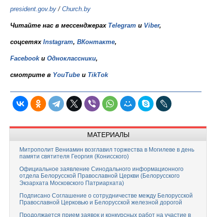
president.gov.by
/
Church.by
Читайте нас в мессенджерах
Telegram
и
Viber
,
соцсетях
Instagram
,
ВКонтакте
,
Facebook
и
Одноклассники
,
смотрите в
YouTube
и
TikTok
МАТЕРИАЛЫ
Митрополит Вениамин возглавил торжества в Могилеве в день
памяти святителя Георгия (Конисского)
Официальное заявление Синодального информационного
отдела Белорусской Православной Церкви (Белорусского
Экзархата Московского Патриархата)
Подписано Соглашение о сотрудничестве между Белорусской
Православной Церковью и Белорусской железной дорогой
Продолжается прием заявок и конкурсных работ на участие в