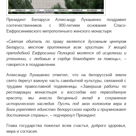
Президент Беларуси Александр Лукашенко поздравил
соотечественников с 900-летием основания Спасо-
Евфросиниевского митрополичьего женского монастыря.
«
Святая обитель по праву является духовным центром
Беларуси, местом притяжения всех христиан. У мощей
преподобной Евфросинии Полоцкой молятся об исцелении и
утешении, с любовью в сердце благодарят за помощь
», –
говорится в поздравлении.
Александр Лукашенко отметил, что на белорусской земле
свято берегут важную часть самобытной культуры, связанной с
трудами православной подвижницы. «
Завершив работы по
реставрации монастыря и воссоздав его первозданную
красоту, мы внесли бесценный вклад в сохранение
исторического наследия. Пусть под звон колоколов вера в
Бога укрепляет единство белорусского народа и приумножает
достижения страны
», – подчеркнул Президент.
Глава государства пожелал всем счастья, доброго здоровья,
мира и согласия.