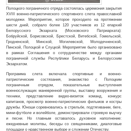
Полоцкого пограничного отряда состоялась церемония закрытия
XVIII военно-патриотического спортивного слета православной
молодежи. Мероприятие, которое проходило на протяжении
шести дней, собрало более 120 участников из 12 епархий
Белорусского Экзархата (Московского Патриархата):
Бобруйской, Борисовской, Брестской, Витебской, Гомельской,
Гродненской, Минской, Могилевской, Молодечненской,
Пинской, Полоцкой и Слуцкой. Мероприятие было организовано
в рамках Соглашения о сотрудничестве между органами
пограничной службы Республики Беларусь и Белорусским
Экзархатом.
Программа слета включала спортивные и военно-
патриотические состязания, знакомство с Полоцким
пограничным отрядом, показательные выступления
военнослужащих маневренной группы, выставку вооружения и
техники, представление видео-визиток команд, конкурс
капитанов, просмотр военно-патриотических фильмов и костры
дружбы. Юноши соревновались в стрельбе, подтягивании, беге,
мини-футболе и волейболе, демонстрировали строевую выучку
и песни. Но главным оставалось духовное наполнение:
ежедневные молитвы, беседы со священниками, диалоговые
площадки о нравственном выборе и служении Отечеству.