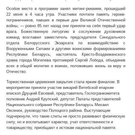
Особое место в программе занял митинг-реквием, прошедший
22 июня в 4 часа утра. Участники почтили память героев-
пограничников, павших в первые дни Великой Отечественной
войны, — ровно 85 лет назад они приняли на себя первый удар
врага. Божественную литургию в сослужении духовников
команд возглавил заместитель председателя Синодального
отдела Белорусского Экзархата по взаимодействию с
Вооруженными Силами и другими воинскими формированиями
Республики Беларусь, настоятель Кресто-Воздвиженского
храма города Могилева протоиерей Сергий Лобода, объединив
всех в общей молитве о воинах, положивших жизнь за веру и
Отечество.
Торжественная церемония закрытия стала ярким финалом. В
мероприятии приняли участие викарий Витебской епархии
епископ Друцкий Евсевий, представитель Госпогранкомитета
полковник Андрей Крупский, депутат Палаты представителей
Национального собрания Республики Беларусь Михаил
Оксенюк, руководство Полоцкого района. Выступающие
подчеркнули, что такие слеты не просто развивают физическую
силу, но и воспитывают характер, учат ответственности и
товариществу, приобщают к истокам национальной памяти.