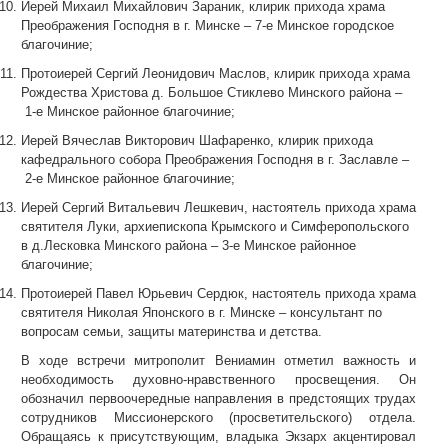
Иерей Михаил Михайлович Зараник, клирик прихода храма
Преображения Господня в г. Минске
–
7-е Минское городское
благочиние;
Протоиерей Сергий Леонидович Маслов, клирик прихода храма
Рождества Христова д. Большое Стиклево Минского района
–
1-е Минское районное благочиние;
Иерей Вячеслав Викторович Шафаренко, клирик прихода
кафедрального собора Преображения Господня в г. Заславле
–
2-е Минское районное благочиние;
Иерей Сергий Витальевич Лешкевич, настоятель прихода храма
святителя Луки, архиепископа Крымского и Симферопольского
в д.Лесковка Минского района
–
3-е Минское районное
благочиние;
Протоиерей Павел Юрьевич Сердюк, настоятель прихода храма
святителя Николая Японского в г. Минске
–
консультант по
вопросам семьи, защиты материнства и детства.
В ходе встречи митрополит Вениамин отметил важность и
необходимость духовно-нравственного просвещения. Он
обозначил первоочередные направления в предстоящих трудах
сотрудников Миссионерского (просветительского) отдела.
Обращаясь к присутствующим, владыка Экзарх акцентировал