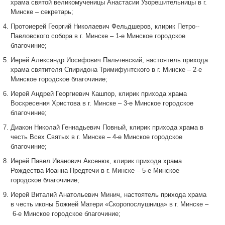
храма святой великомученицы Анастасии Узорешительницы в г.
Минске
–
секретарь;
Протоиерей Георгий Николаевич Фельдшеров, клирик Петро-­
Павловского собора в г. Минске
–
1-е Минское городское
благочиние;
Иерей Александр Иосифович Пальчевский, настоятель прихода
храма святителя Спиридона Тримифунтского в г. Минске
–
2-е
Минское городское благочиние;
Иерей Андрей Георгиевич Кашпор, клирик прихода храма
Воскресения Христова в г. Минске
–
3-е Минское городское
благочиние;
Диакон Николай Геннадьевич Повный, клирик прихода храма в
честь Всех Святых в г. Минске
–
4-е Минское городское
благочиние;
Иерей Павел Иванович Аксенюк, клирик прихода храма
Рождества Иоанна Предтечи в г. Минске
–
5-е Минское
городское благочиние;
Иерей Виталий Анатольевич Минич, настоятель прихода храма
в честь иконы Божией Матери «Скоропослушница» в г. Минске
–
6-е Минское городское благочиние;