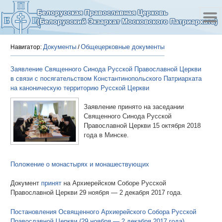
Белорусская Православная Церковь
(Белорусский Экзархат Московского Патриархата)
Документы
Общецерковные документы
Навигатор:
/
Заявление Священного Синода Русской Православной Церкви
в связи с посягательством Константинопольского Патриархата
на каноническую территорию Русской Церкви
Заявление принято на заседании
Священного Синода Русской
Православной Церкви 15 октября 2018
года в Минске.
Положение о монастырях и монашествующих
Документ
принят
на Архиерейском Соборе Русской
Православной Церкви 29 ноября — 2 декабря 2017 года.
Постановления Освященного Архиерейского Собора Русской
Православной Церкви (29 ноября — 2 декабря 2017 года)