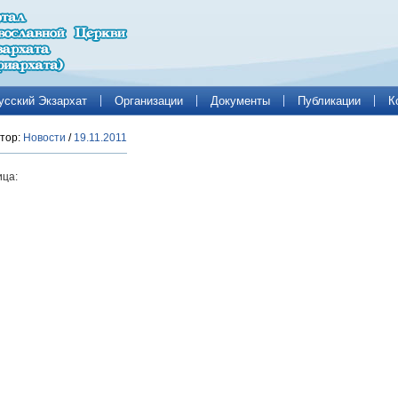
усский Экзархат
Организации
Документы
Публикации
К
тор:
Новости
/
19.11.2011
ца: