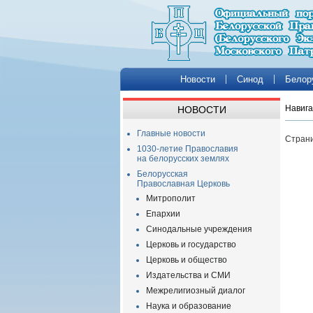
Новости
Синод
Белор
Навига
НОВОСТИ
Главные новости
Страни
1030-летие Православия
на белорусских землях
Белорусская
Православная Церковь
Митрополит
Епархии
Синодальные учреждения
Церковь и государство
Церковь и общество
Издательства и СМИ
Межрелигиозный диалог
Наука и образование