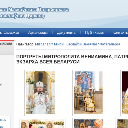
рхат Маскоўскага Патрыярхата
аваслаўная Царква)
кі Экзархат
Арганізацыі
Дакументы
Публікацыі
Кантакт
трыяршы
Навигатор:
Мітрапаліт Мінскі і Заслаўскі Веніямін
/
Фотагалерэя
ПОРТРЕТЫ МИТРОПОЛИТА ВЕНИАМИНА, ПАТ
ЭКЗАРХА ВСЕЯ БЕЛАРУСИ
ы,
мощь
ие.