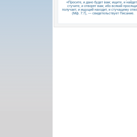
«Просите, и дано будет вам; ищите, и найдет
стучите, и отворят вам; ибо всякий просящ
получает, и ищущий находит, и стучащему отв
(Мф. 7:7), — свидетельствует Писание.