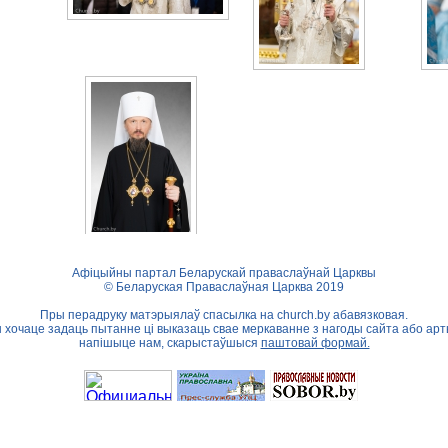
Афіцыйны партал Беларускай праваслаўнай Царквы
© Беларуская Праваслаўная Царква 2019
Пры перадруку матэрыялаў спасылка на
church.by
абавязковая.
ы хочаце задаць пытанне ці выказаць свае меркаванне з нагоды сайта або арт
напішыце нам, скарыстаўшыся
паштовай формай.