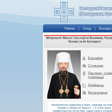
Беларускі Экза
(Беларуская Пр
Навіны
Сінод
Беларус
Мітрапаліт Мінскі і Заслаўскі Веніямін, Па
Экзарх усяе Беларусі
Біяграфія
Служэнне
Пасланні, слов
публікацыі
Дзейнасць
Фотагалерэя
Молитвенное единение в вере, надежде на по
Божию и любви во Христе — в этом наше
свидетельство об истине, наша сила и упован