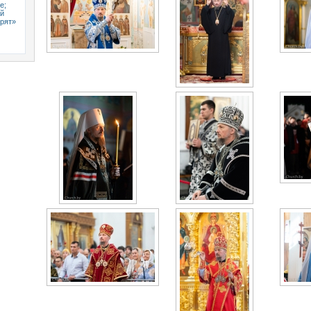
е;
ий
орят»