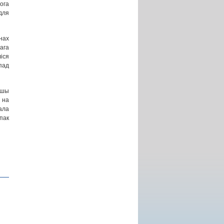
ога
для
нах
ага
іся
пад
йшы
 на
ала
пак