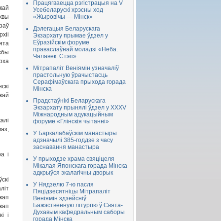
Працягваецца рэгістрацыя на V
ай
Усебеларускі хрэсны ход
вы
«Жыровічы — Мінск»
раў
Дэлегацыя Беларускага
хіі
Экзархату прымае ўдзел у
Еўразійскім форуме
ята
праваслаўнай моладзі «Неба.
жбы
Чалавек. Стэп»
рха
Мітрапаліт Веніямін узначаліў
прастольную ўрачыстасць
Серафімаўскага прыхода горада
скі
Мінска
кай
Прадстаўнікі Беларускага
Экзархату прынялі ўдзел у XXXV
Міжнародным адукацыйным
алі
форуме «Глінскія чытанні»
аз,
У Баркалабаўскім манастыры
адзначылі 385-годдзе з часу
заснавання манастыра
а і
У прыходзе храма свяціцеля
Мікалая Японскага горада Мінска
адкрыўся экалагічны дворык
ўскі
У Нядзелю 7-ю пасля
літ
Пяцідзесятніцы Мітрапаліт
кап
Веніямін здзейсніў
Бажэственную літургію ў Свята-
кап
Духавым кафедральным саборы
і і
горада Мінска