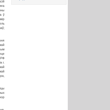
сій
яга
нны
а ў
мір
ель
аў;
ыня
кай
ным
еце
 РФ
к г.
кай
кай
ра,
іцы
ных
хор
ня.