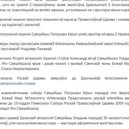
і, што не трапілі ў перапоўнены храм, малітоўна ўдзельнічалі ў богаслужэн
ючы за трансляцыяй на вялікіх экранах, усталяваных на тэрыторыі манастыра
роенай екценні прагучалі прашэнні аб еднасці Праваслаўнай Царквы і захава
 ад падзелаў і расколаў.
патроенай екценні Свяцейшы Патрыярх Кірыл узнёс малітву аб міры ў Украін
едзь перад прычасцем прамовіў благачынны Навазыбкаўскай акругі Клінцоўс
і протаіерэй Уладзімір Пахажай.
анчэнні Літургіі мітрапаліт Бранскі і Сеўскі Аляксандр вітаў Свяцейшага Улады
 Яго Свяцейшасці крыж і дзьве панагіі з выявай Свенскай іконы Божай Мац
 Спаса Нерукатворнага.
таяцель Рускай Царквы звярнуўся да ўдзельнікаў богаслужэнн
вяціцельскім словам
.
 новаясвячонаму сабору Свяцейшы Патрыярх Кірыл перадаў спіс Іверск
 Божай Маці. Мітрапаліту Аляксандру Прадстаяцель уручыў юбілейны кр
ены да 10-годдзя Памеснага Сабора Рускай Праваслаўнай Царквы 2009 год
ізацыі Яго Свяцейшасці.
вых храмаў Бранскай мітраполіі Свяцейшы ўладыка перадаў 30 напрастоль
лляў, усім насельнікам манастыра — мастацка аформленыя малітвасловы.