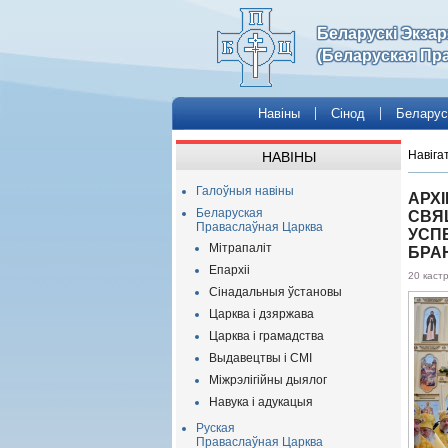
Беларускі Экза
(Беларуская Пр
Навіны
Сінод
Беларус
Навіга
НАВІНЫ
Галоўныя навіны
АРХ
Беларуская
СВЯ
Праваслаўная Царква
УСП
Мітрапаліт
БРА
Епархіі
20 каст
Сінадальныя ўстановы
Царква і дзяржава
Царква і грамадства
Выдавецтвы і СМІ
Міжрэлігійны дыялог
Навука і адукацыя
Руская
Праваслаўная Царква