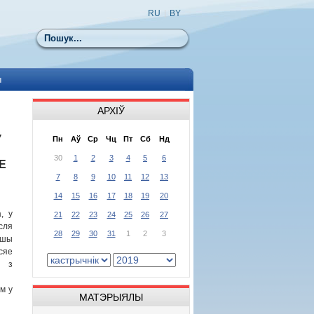
RU
|
BY
Пошук
ы
АРХІЎ
Ў
Пн
Аў
Ср
Чц
Пт
Сб
Нд
30
1
2
3
4
5
6
Е
7
8
9
10
11
12
13
14
15
16
17
18
19
20
, у
21
22
23
24
25
26
27
ля
28
29
30
31
1
2
3
йшы
сяе
 з
м у
МАТЭРЫЯЛЫ