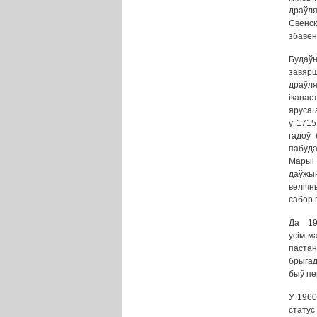
драўля
Свенск
збавен
Будаў
завярш
драўля
іканас
яруса 
у 1715
гадоў 
пабуда
Марыі 
даўжын
велічн
сабор 
Да 19
усім м
паста
брыгад
быў пе
У 1960
статус