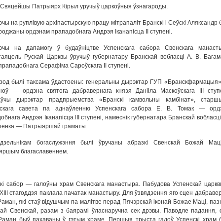
Свяцейшы Патрыярх Кірыл уручыў царкоўныя ўзнагароды.
чы на руплівую архіпастырскую працу мітрапаліт Бранскі і Сеўскі Аляксандр 
роджаны ордэнам прападобнага Андрэя Іканапісца II ступені.
ючы на дапамогу ў будаўніцтве Успенскага сабора Свенскага манаст
аяцель Рускай Царквы ўручыў губернатару Бранскай вобласці А. В. Багам
прападобнага Серафіма Сароўскага II ступені.
род былі таксама ўдастоены: генеральны дырэктар ГУП «Бранскфармацыя»
ноў — ордэна святога дабравернага князя Данііла Маскоўскага III ступе
аўчы дырэктар прадпрыемства «Бранскі камвольны камбінат», старш
нскага савета па аднаўленню Успенскага сабора Е. В. Томак — орд
обнага Андрэя Іканапісца III ступені, намеснік губернатара Бранскай вобласц
іпенка — Патрыяршай граматы.
удзельнікам богаслужэння былі ўручаны абразкі Свенскай Божай Мац
яршым благаславеннем.
кі сабор — галоўны храм Свенскага манастыра. Пабудова Успенскай царкв
ХІІІ стагоддзя паклала пачатак манастыру. Для ўзвядзення яго сцен дабраве
Раман, які стаў відушчым па малітве перад Пячэрскай іконай Божае Маці, паз
ай Свенскай, разам з баярамі ўласнаручна сек дрэвы. Паводле падання, 
Раман быў пахаваны ў гэтым храме. Першыя трыста гадоў Успенскі храм 