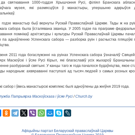
 да святкавання 1000-годдзя Хрышчэння Русі, філіял Бранскага абласн
наўчага музея, які размясціўся ў манастыры, упершыню адкрыўся 
альнікаў.
 годзе манастыр быў вернуты Рускай Праваслаўнай Царкве. Тады ж на руі
кага сабора была ўсталявана званіца. У 2005 годзе па праграме федэральн
авання помнікаў архітэктуры і культуры Рускай Праваслаўнай Царквы пачал
 па аднаўленню Успенскага сабора — разборка руін і расчыстка пляцоўкі 
іцтва.
веня 2011 года богаслужэнні на руінах Успенскага сабора ўзначаліў Свяце
рх Маскоўскі і ўсяе Русі Кірыл, які благаславіў усіх жыхароў Браншчыны
енне разбуранай святыні. У канцы таго ж года пачалося будаўніцтва, якое ст
ды народным: ахвяраванні паступалі ад тысяч людзей з самых розных кро
кі сабор і ўвесь манастырскі комплекс былі адноўлены да жніўня 2019 года
.
лужба Патрыярха Маскоўскага і ўсяе Русі
/
Church.by
Афіцыйны партал Беларускай праваслаўнай Царквы