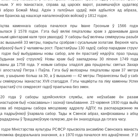
ным. У яго іканастасе, справа ад царскіх варот, размяшчаўся цудатво
і абраз Божай Маці. Адзін з галоўных цудаў, якія адбыліся ад абраза
не Бранска ад нашэсця напалеонаўскіх войскаў у 1812 годзе.
ніцтва каменнага сабора пачалося пры Іване Грозным ў 1566 годз
ылася ў 1578 годзе. Гэта быў вялікі пяцігаловы храм з дранкавым даха
нымі цвінтарамі каля трох уваходаў. У саборы быў велічны сяміярусны разьб
тас вышынёй 33 метры, пакрыты срэбрам і сусальным золатам. Верхнія чат
абразоў былі ў чалавечы рост. Прастаяўшы 130 гадоў, сабор парадкам струхл
 годзе быў выбудаваны новы сабор, але ён прастаяў нядоўга: праз трыцц
будынак зноў струхлеў. Новы храм быў закладзены 30 ліпеня 1749 года
ваны да 1758 года. У новым саборы зладзілі два прыдзелы: святых Захары
і апосталаў Пятра і Паўла. Гэта быў велізарны пяцігаловы храм 37 метра
ю, у шырыню больш за 30, а ў вышыню — 42 метры. Перанесены быў у сабо
ы сяміярусны іканастас XVII стагоддзя. Гэты чацвёрты па ліку каменны Успен
прастаяў сто семдзесят гадоў практычна без змен.
20 года ў саборы здзяйсняліся службы, але неўзабаве ён раза
анастыром быў «скасаваны» і зазнаў ганьбаванне. 23 чэрвеня 1930 года вый
нова аб перадачы сабора мясцоваму аддзелу АДПУ, па распараджэнню як
а падрыўнікоў ўзарвала сабор. Тады ж Свенскі абраз, канфіскаваны з абіце
рададзены ў Траццякоўскую галерэю, дзе ён знаходзіцца да гэтага часу.
 годзе Міністэрства культуры РСФСР прысвоіла ансамблю Свенскага манаст
 помніка федэральнага значэння, а з 1970 года пачалося яго аднаўленне. У 1