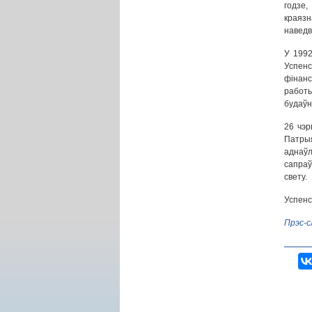
годзе,
краяз
наведв
У 1992
Успенс
фінанс
работы
будаўн
26 чэр
Патрыя
аднаўл
сапраў
свету.
Успенс
Прэс-с