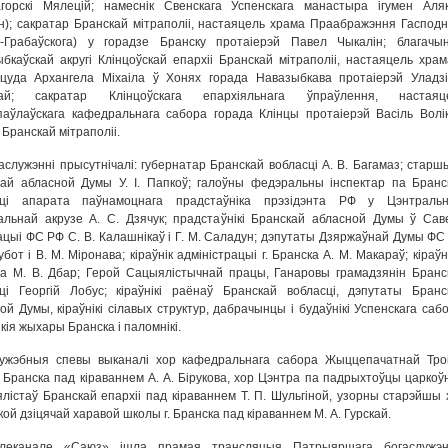
горскі Мялецій; намеснік Свенскага Успенскага манастыра ігумен Аляк
); сакратар Бранскай мітраполіі, настаяцель храма Праабражэння Гасподн
а-Грабаўскога) у горадзе Бранску протаіерэй Павел Чыкалін; благачы
бкаўскай акругі Клінцоўскай епархіі Бранскай мітраполіі, настаяцель храм
цуда Архангела Міхаіла ў Хонях горада Навазыбкава протаіерэй Уладзі
ай; сакратар Клінцоўскага епархіяльнага ўпраўлення, настаяц
аўлаўскага кафедральнага сабора горада Клінцы протаіерэй Васіль Волік
 Бранскай мітраполіі.
аслужэнні прысутнічалі: губернатар Бранскай вобласці А. В. Багамаз; старш
ай абласной Думы У. І. Папкоў; галоўны федэральны інспектар па Бранс
сці апарата паўнамоцнага прадстаўніка прэзідэнта РФ у Цэнтраль
льнай акрузе А. С. Дзячук; прадстаўнікі Бранскай абласной Думы ў Сав
цыі ФС РФ С. В. Калашнікаў і Г. М. Саладун; дэпутаты Дзяржаўнай Думы ФС
убот і В. М. Міронава; кіраўнік адміністрацыі г. Бранска А. М. Макараў; кіраўні
а М. В. Дбар; Герой Сацыялістычнай працы, Ганаровы грамадзянін Бранс
ці Георгій Лобус; кіраўнікі раёнаў Бранскай вобласці, дэпутаты Бранс
ой Думы, кіраўнікі сілавых структур, дабрачынцы і будаўнікі Успенскага сабо
кія жыхары Бранска і паломнікі.
лужэбныя спевы выканалі хор кафедральнага сабора Жыццепачатнай Тро
 Бранска пад кіраваннем А. А. Бірукова, хор Цэнтра па падрыхтоўцы царкоў
лістаў Бранскай епархіі пад кіраваннем Т. П. Шульгіной, узорны старэйшы 
кой дзіцячай харавой школы г. Бранска пад кіраваннем М. А. Гурскай.
леканале «Саюз» ішла прамая трансляцыя Патрыяршага богаслужэн