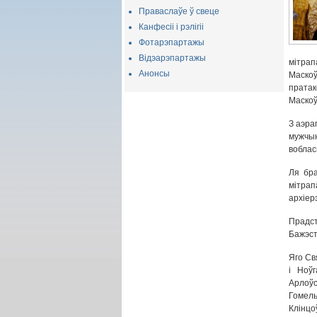
Праваслаўе ў свеце
Канфесіі і рэлігіі
Фотарэпартажы
Відэарэпартажы
мітра
Анонсы
Маскоў
пратак
Маскоўс
З аэра
мужчы
воблас
Ля бра
мітрап
архіер
Прадст
Бажэст
Яго Св
і Ноўг
Арлоўс
Гомель
Клінцо