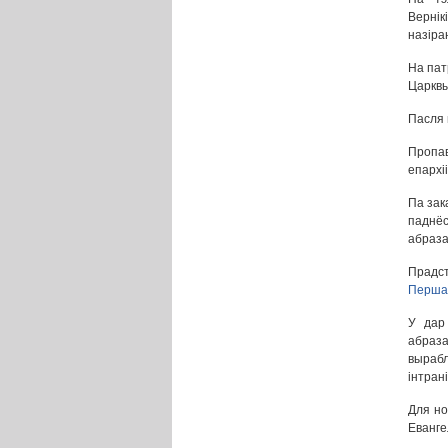
Вернік
назіра
На пат
Царквы
Пасля 
Пропав
епархі
Па зак
паднёс
абраза
Прадс
Першас
У дар
абраза
вырабл
інтран
Для но
Еванге