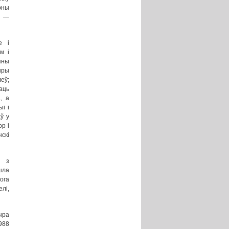
рны
, —
е і
м і
яны
ыры
еў;
аць
, а
і і
ў у
р і
скі
м з
шла
ога
лі,
ыра
988