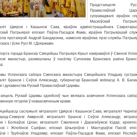
Прадстаяцеля Руск
Праваслаўнай Царк
суправаджалі кіраўнік сп
Маскоўскай Патрыяр
паліт Цвярскі і Кашынскі Сава, кіраўнік адміністрацыйнага Сакратары
скай Патрыярхіі епіскап Паўла-Пасадскі Фама, кіраўнік Патрыяршай слу
ола протаіерэй Андрэй Бандарэнка, намеснік кіраўніка прэс-службы Патрыя
кага і ўсяе Русі М. І.Дзяржавін.
порта горада Бранска Свяцейшы Патрыярх Кірыл накіраваўся ў Свенскі Успен
нскі манастыр, размешчаны ў пасёлку Супонева Бранскага раёна Бранс
ці.
мы Успенскага сабора Свенскага манастыра Свяцейшага Уладыку сустрак
аліт Бранскі і Сеўскі Аляксандр, губернатар Бранскай вобласці А. В. Багам
эі і духавенства Рускай Праваслаўнай Царквы.
аяцель Рускай Царквы здзейсніў чын вялікага асвячэння Успенскага сабор
венную літургію ў новаасвячоным храме.
яцейшасці саслужылі: мітрапаліт Цвярскі і Кашынскі Сава; мітрапаліт Чарніга
арад-Северскі Амвросій; мітрапаліт Бранскі і Сеўскі Аляксандр; мітрапа
кі і Болхаўскі Ціхан; мітрапаліт Смаленскі і Дарагабужскі Ісідар; архіепіс
скі і Жлобінскі Сцяфан; епіскап Шчыгроўскі і Мантураўскі Паісій; епіс
ўскі і Трубчэўскі Уладзімір; епіскап Паўла-Пасадскі Фама; епіскап Рослаўск