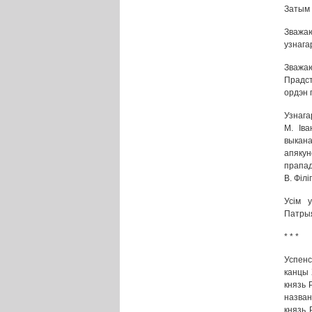
Затым 
Зважаю
узнага
Зважа
Прадст
ордэн 
Узнага
М. Іва
выкан
апяку
прапад
В. Філ
Усім 
Патры
* * *
Успенс
канцы 
князь 
назван
князь 