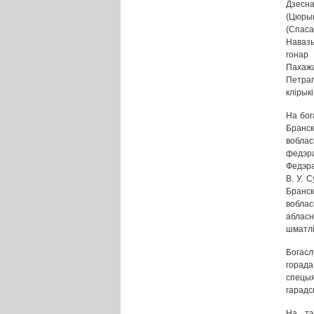
Дзесна
(Цюрын
(Спас
Навазы
гонар 
Пахаж
Петрап
клірыкі
На бог
Бранск
вобла
федэра
Федэра
В. У. С
Бранск
воблас
абласн
шматлі
Богас
горада
спецыя
гарадс
На тэ