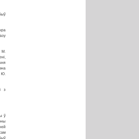
быў
ыра
азу
 М.
ні,
ыня
эна
і Ю.
і з
ы ў
рны
ней
сам
быў