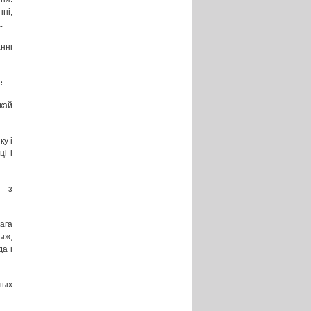
ні,
.
нні
е.
кай
ку і
і і
я з
ага
ыж,
а і
ных