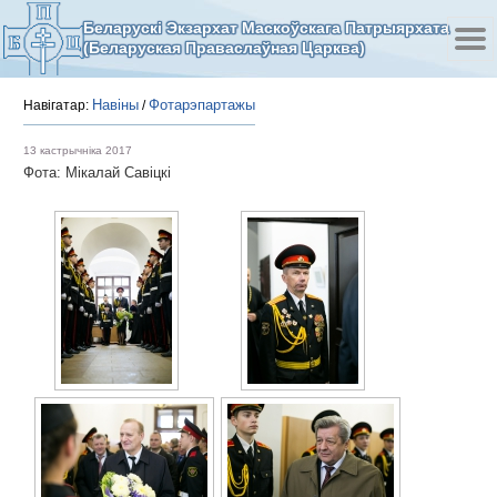
Беларускі Экзархат Маскоўскага Патрыярхата
(Беларуская Праваслаўная Царква)
Навіны
Фотарэпартажы
Навігатар:
/
13 кастрычніка 2017
Фота: Мікалай Савіцкі