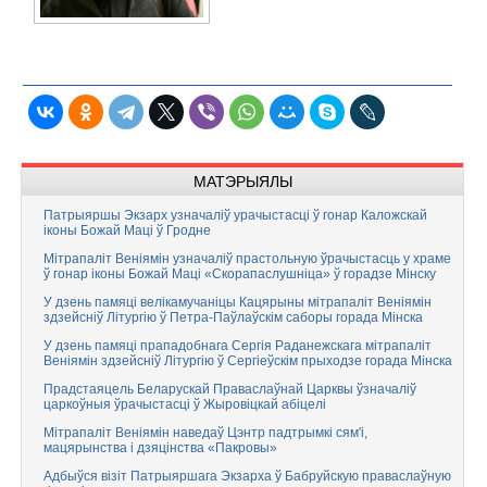
МАТЭРЫЯЛЫ
Патрыяршы Экзарх узначаліў урачыстасці ў гонар Каложскай
іконы Божай Маці ў Гродне
Мітрапаліт Веніямін узначаліў прастольную ўрачыстасць у храме
ў гонар іконы Божай Маці «Скорапаслушніца» ў горадзе Мінску
У дзень памяці велікамучаніцы Кацярыны мітрапаліт Веніямін
здзейсніў Літургію ў Петра-Паўлаўскім саборы горада Мінска
У дзень памяці прападобнага Сергія Раданежскага мітрапаліт
Веніямін здзейсніў Літургію ў Сергіеўскім прыходзе горада Мінска
Прадстаяцель Беларускай Праваслаўнай Царквы ўзначаліў
царкоўныя ўрачыстасці ў Жыровіцкай абіцелі
Мітрапаліт Веніямін наведаў Цэнтр падтрымкі сям'і,
мацярынства і дзяцінства «Пакровы»
Адбыўся візіт Патрыяршага Экзарха ў Бабруйскую праваслаўную