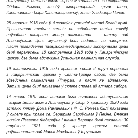
(Якаўлевай), вялікага князя Сяргея Міхайлавіча і яго сакратара
Фёдара Рэмеза, князёў імператарскай крыві Іаана,
Канстанціна і Ігара Канстанцінавічаў, князя Уладзіміра Палея.
28 верасня 1918 года ў Алапаеўск уступілі часткі Белай арміі.
Прызначаная следчая камісія па забойстве вялікіх князёў
неўзабаве раскрыла месца злачынства — шахту пад
Алапаеўскам. Целы мучанікаў былі падняты на паверхню.
Пасля правядзення паліцэйска-медыцынскай экспертызы целы
былі перанесены 18 кастрычніка 1918 года ў Кацярынінскую
царкву, дзе была адслужана ўсяночная памінальная служба.
19 кастрычніка 1918 года хрэсным ходам 8 трун перанеслі
з Кацярынінскай царквы ў Свята-Троіцкі сабор, дзе была
здзейснена памінальная Літургія, а пасля яе адпяванне.
Затым целы былі пахаваны ў склепе справа ад алтара сабора.
14 ліпеня 1919 года астанкі былі вывезены адступаючымі
часцямі Белай арміі з Алапаеўска ў Сібір. У красавіку 1920 года
астанкі князёў Дома Раманавых і Ф. С. Рэмеза былі пахаваны
ў склепе пры храме св. Серафіма Сароўскага ў Пекіне. Вялікая
княгіня Лізавета Фёдараўна і інакіня Варвара былі пахаваны 30
студзеня 1921 года ў крыпце царквы святой
роўнаапостальнай Марыі Магдаліны ў Іерусаліме.