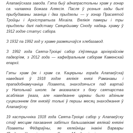
Алапаеўскага завода. Гэта быў аднапрастольны храм у гонар
св. чалавека Божага Аляксія. Пасля ў розныя гады былі
прыбудаваны званіца і два прыдзелы — у гонар Прасвятой
Тройцы і Архістратыга Міхаіла. Вялікія памеры і тры
прыдзелы далі падставу Свяцейшаму Сіноду надаць храму ў
1912 годзе статус сабора.
З 1932 па 1992 год у храме размяшчаўся хлебазавод.
З 1992 года Свята-Троіцкі сабор з'яўляецца архіерэйскім
падвор'ем, з 2012 года — кафедральным саборам Каменскай
епархіі.
Гэты храм (як і храм св. Кацярыны горада Алапаеўска)
наведвалі ў 1918 годзе вялікія князі Раманавы і
прападобнамучаніца Лізавета, знаходзячыся пад вартай
у Напольнай школе. Ім аказвалася з боку святарства
асаблівая ўвага, але наведванне царквы было адзіным
суцяшэннем для князёў толькі ў першы месяц знаходжання ў
Алапаеўску.
19 кастрычніка 1918 года Свята-Троіцкі сабор у Алапаеўску
стаў месцам пахавання забітых бальшавікамі вялікай княгіні
Лізаветы Фёдараўны, яе кялейніцы інакіні Варвары