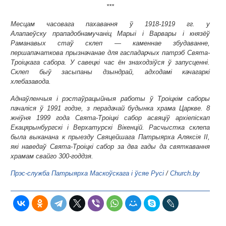
***
Месцам часовага пахавання ў 1918-1919 гг. у
Алапаеўску прападобнамучаніц Марыі і Варвары і князёў
Раманавых стаў склеп — каменнае збудаванне,
першапачаткова прызначанае для гаспадарчых патрэб Свята-
Троіцкага сабора. У савецкі час ён знаходзіўся ў запусценні.
Склеп быў засыпаны дзындрай, адходамі качагаркі
хлебазавода.
Аднаўленчыя і рэстаўрацыйныя работы ў Троіцкім саборы
пачаліся ў 1991 годзе, з перадачай будынка храма Царкве. 8
жніўня 1999 года Свята-Троіцкі сабор асвяціў архіепіскап
Екацярынбургскі і Верхатурскі Вікенцій. Расчыстка склепа
была выканана к прыезду Свяцейшага Патрыярха Аляксія II,
які наведаў Свята-Троіцкі сабор за два гады да святкавання
храмам свайго 300-годдзя.
Прэс-служба Патрыярха Маскоўскага і ўсяе Русі
/
Church.by