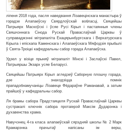
ліпеня 2018 года, пасля наведвання Лізавецінскага манастыра ў
горадзе Алапаеўску Свярдлоўскай вобласці, Свяцейшы
Патрыярх Маскоўскі і ўсяе Русі Кірыл і пастаянныя члены
Свяшчэннага Сінода Рускай Праваслаўнай Царквы ў
суправаджэнні мітрапаліта Екацярынбургскага і Верхатурскага
Кірыла і епіскапа Каменскага і Алапаеўскага Мяфодзія прыбылі
ў Свята-Троіцкі кафедральны сабор горада Алапаеўска.
Удзел у візіце прыняў мітрапаліт Мінскі і Заслаўскі Павел,
Патрыяршы Экзарх усяе Беларусі.
Свяцейшы Патрыярх Кірыл агледзеў Саборную плошчу горада,
дзе знаходзіцца помнік
прападобнамучаніцы Лізавеце Фёдараўне Раманавай, а затым
прайшоў у кафедральны сабор.
Ля брамы сабора Прадстаяцеля Рускай Праваслаўнай Царквы
сустракалі ключнік сабора протаіерэй Максім Дударэнка і
духавенства храма.
Навучэнец 4-га класа алапаеўскай сярэдняй школы № 2 Марк
Крамарэнка прачытаў напісаны ім верш,