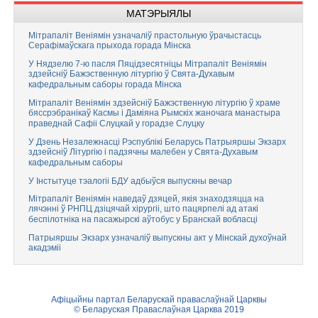
МАТЭРЫЯЛЫ
Мітрапаліт Веніямін узначаліў прастольную ўрачыстасць
Серафімаўскага прыхода горада Мінска
У Нядзелю 7-ю пасля Пяцідзесятніцы Мітрапаліт Веніямін
здзейсніў Бажэственную літургію ў Свята-Духавым
кафедральным саборы горада Мінска
Мітрапаліт Веніямін здзейсніў Бажэственную літургію ў храме
бяссрэбранікаў Касмы і Даміяна Рымскіх жаночага манастыра
праведнай Сафіі Слуцкай у горадзе Слуцку
У Дзень Незалежнасці Рэспублікі Беларусь Патрыяршы Экзарх
здзейсніў Літургію і падзячны малебен у Свята-Духавым
кафедральным саборы
У Інстытуце тэалогіі БДУ адбыўся выпускны вечар
Мітрапаліт Веніямін наведаў дзяцей, якія знаходзяцца на
лячэнні ў РНПЦ дзіцячай хірургіі, што пацярпелі ад атакі
беспілотніка на пасажырскі аўтобус у Бранскай вобласці
Патрыяршы Экзарх узначаліў выпускны акт у Мінскай духоўнай
акадэміі
Афіцыйны партал Беларускай праваслаўнай Царквы
© Беларуская Праваслаўная Царква 2019