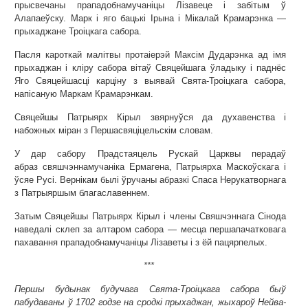
прысвечаны прападобнамучаніцы Лізавеце і забітым ў
Алапаеўску. Марк і яго бацькі Ірына і Мікалай Крамарэнка —
прыхаджане Троіцкага сабора.
Пасля кароткай малітвы протаіерэй Максім Дударэнка ад імя
прыхаджан і кліру сабора вітаў Свяцейшага ўладыку і паднёс
Яго Свяцейшасці карціну з выявай Свята-Троіцкага сабора,
напісаную Маркам Крамарэнкам.
Свяцейшы Патрыярх Кірыл звярнуўся да духавенства і
набожных міран з Першасвяціцельскім словам.
У дар сабору Прадстаяцель Рускай Царквы перадаў
абраз свяшчэннамучаніка Ермагена, Патрыярха Маскоўскага і
ўсяе Русі. Вернікам былі ўручаны абразкі Спаса Нерукатворнага
з Патрыяршым благаславеннем.
Затым Свяцейшы Патрыярх Кірыл і члены Свяшчэннага Сінода
наведалі склеп за алтаром сабора — месца першапачатковага
пахавання прападобнамучаніцы Лізаветы і з ёй пацярпелых.
***
Першы будынак будучага Свята-Троіцкага сабора быў
пабудаваны ў 1702 годзе на сродкі прыхаджан, жыхароў Нейва-