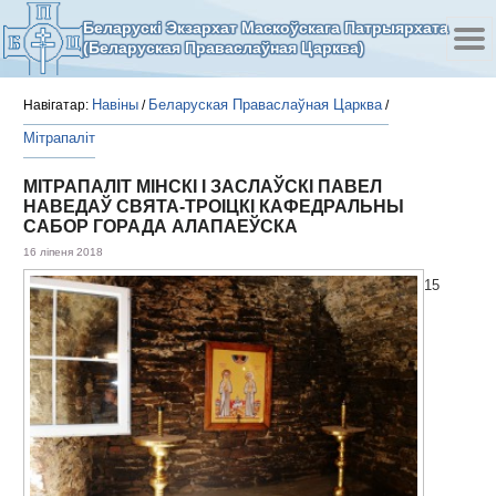
Беларускі Экзархат Маскоўскага Патрыярхата
(Беларуская Праваслаўная Царква)
Навіны
Беларуская Праваслаўная Царква
Навігатар:
/
/
Мітрапаліт
МІТРАПАЛІТ МІНСКІ І ЗАСЛАЎСКІ ПАВЕЛ
НАВЕДАЎ СВЯТА-ТРОІЦКІ КАФЕДРАЛЬНЫ
САБОР ГОРАДА АЛАПАЕЎСКА
16 ліпеня 2018
15