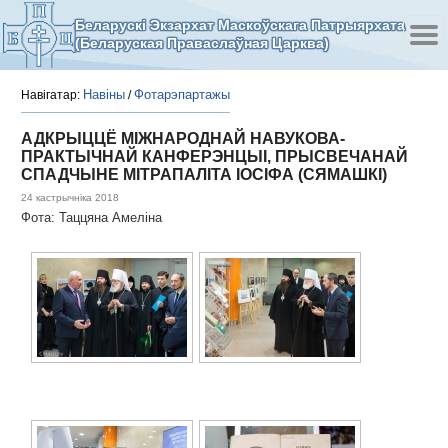
Беларускі Экзархат Маскоўскага Патрыярхата
(Беларуская Праваслаўная Царква)
Навіны
Фотарэпартажы
Навігатар:
/
АДКРЫЦЦЁ МІЖНАРОДНАЙ НАВУКОВА-
ПРАКТЫЧНАЙ КАНФЕРЭНЦЫІ, ПРЫСВЕЧАНАЙ
СПАДЧЫНЕ МІТРАПАЛІТА ІОСІФА (СЯМАШКІ)
24 кастрычніка 2018
Фота: Таццяна Амеліна