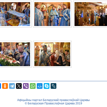
Афіцыйны партал Беларускай праваслаўнай Царквы
© Беларуская Праваслаўная Царква 2019