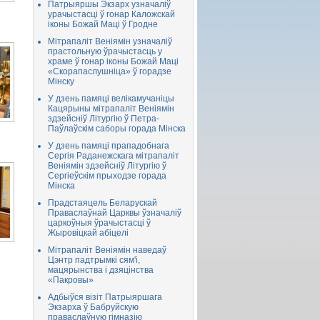
Патрыяршы Экзарх узначаліў
урачыстасці ў гонар Каложскай
іконы Божай Маці ў Гродне
Мітрапаліт Веніямін узначаліў
прастольную ўрачыстасць у
храме ў гонар іконы Божай Маці
«Скорапаслушніца» ў горадзе
Мінску
У дзень памяці велікамучаніцы
Кацярыны мітрапаліт Веніямін
здзейсніў Літургію ў Петра-
Паўлаўскім саборы горада Мінска
У дзень памяці прападобнага
Сергія Раданежскага мітрапаліт
Веніямін здзейсніў Літургію ў
Сергіеўскім прыходзе горада
Мінска
Прадстаяцель Беларускай
Праваслаўнай Царквы ўзначаліў
царкоўныя ўрачыстасці ў
Жыровіцкай абіцелі
Мітрапаліт Веніямін наведаў
Цэнтр падтрымкі сям'і,
мацярынства і дзяцінства
«Пакровы»
Адбыўся візіт Патрыяршага
Экзарха ў Бабруйскую
праваслаўную гімназію