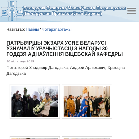
Беларускі Экзархат Маскоўскага Патрыярхата
(Беларуская Праваслаўная Царква)
Навіны
Фотарэпартажы
Навігатар:
/
ПАТРЫЯРШЫ ЭКЗАРХ УСЯЕ БЕЛАРУСІ
ЎЗНАЧАЛІЎ УРАЧЫСТАСЦІ З НАГОДЫ 30-
ГОДДЗЯ АДНАЎЛЕННЯ ВІЦЕБСКАЙ КАФЕДРЫ
10 лістапада 2019
Фота: іерэй Уладзімір Дагодзька, Андрэй Арлюкевіч, Крысціна
Дагодзька