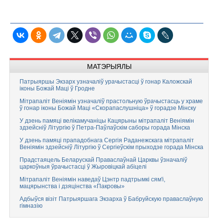
МАТЭРЫЯЛЫ
Патрыяршы Экзарх узначаліў урачыстасці ў гонар Каложскай
іконы Божай Маці ў Гродне
Мітрапаліт Веніямін узначаліў прастольную ўрачыстасць у храме
ў гонар іконы Божай Маці «Скорапаслушніца» ў горадзе Мінску
У дзень памяці велікамучаніцы Кацярыны мітрапаліт Веніямін
здзейсніў Літургію ў Петра-Паўлаўскім саборы горада Мінска
У дзень памяці прападобнага Сергія Раданежскага мітрапаліт
Веніямін здзейсніў Літургію ў Сергіеўскім прыходзе горада Мінска
Прадстаяцель Беларускай Праваслаўнай Царквы ўзначаліў
царкоўныя ўрачыстасці ў Жыровіцкай абіцелі
Мітрапаліт Веніямін наведаў Цэнтр падтрымкі сям'і,
мацярынства і дзяцінства «Пакровы»
Адбыўся візіт Патрыяршага Экзарха ў Бабруйскую праваслаўную
гімназію