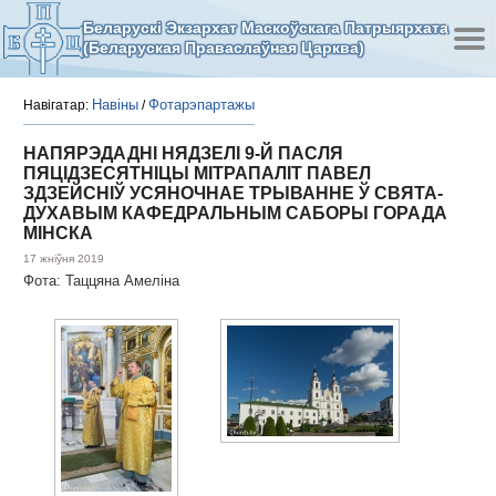
Беларускі Экзархат Маскоўскага Патрыярхата
(Беларуская Праваслаўная Царква)
Навіны
Фотарэпартажы
Навігатар:
/
НАПЯРЭДАДНІ НЯДЗЕЛІ 9-Й ПАСЛЯ
ПЯЦІДЗЕСЯТНІЦЫ МІТРАПАЛІТ ПАВЕЛ
ЗДЗЕЙСНІЎ УСЯНОЧНАЕ ТРЫВАННЕ Ў СВЯТА-
ДУХАВЫМ КАФЕДРАЛЬНЫМ САБОРЫ ГОРАДА
МІНСКА
17 жніўня 2019
Фота: Таццяна Амеліна