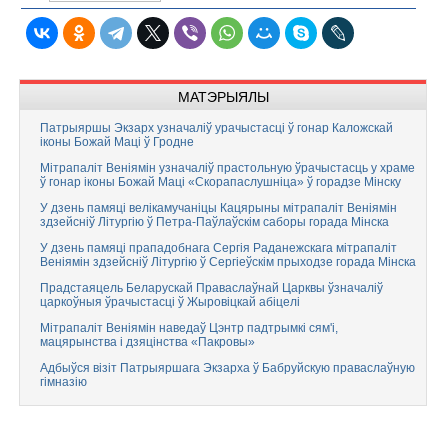
МАТЭРЫЯЛЫ
Патрыяршы Экзарх узначаліў урачыстасці ў гонар Каложскай
іконы Божай Маці ў Гродне
Мітрапаліт Веніямін узначаліў прастольную ўрачыстасць у храме
ў гонар іконы Божай Маці «Скорапаслушніца» ў горадзе Мінску
У дзень памяці велікамучаніцы Кацярыны мітрапаліт Веніямін
здзейсніў Літургію ў Петра-Паўлаўскім саборы горада Мінска
У дзень памяці прападобнага Сергія Раданежскага мітрапаліт
Веніямін здзейсніў Літургію ў Сергіеўскім прыходзе горада Мінска
Прадстаяцель Беларускай Праваслаўнай Царквы ўзначаліў
царкоўныя ўрачыстасці ў Жыровіцкай абіцелі
Мітрапаліт Веніямін наведаў Цэнтр падтрымкі сям'і,
мацярынства і дзяцінства «Пакровы»
Адбыўся візіт Патрыяршага Экзарха ў Бабруйскую праваслаўную
гімназію