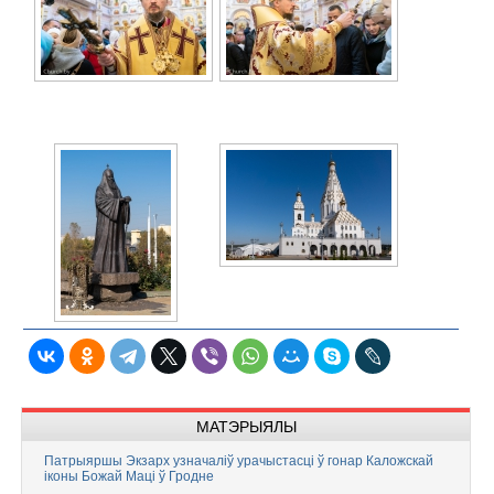
МАТЭРЫЯЛЫ
Патрыяршы Экзарх узначаліў урачыстасці ў гонар Каложскай
іконы Божай Маці ў Гродне