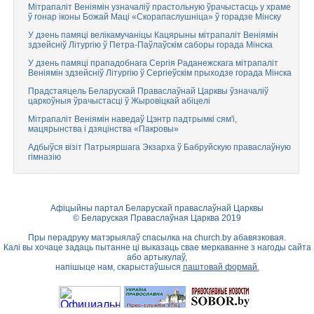
Мітрапаліт Веніямін узначаліў прастольную ўрачыстасць у храме
ў гонар іконы Божай Маці «Скорапаслушніца» ў горадзе Мінску
У дзень памяці велікамучаніцы Кацярыны мітрапаліт Веніямін
здзейсніў Літургію ў Петра-Паўлаўскім саборы горада Мінска
У дзень памяці прападобнага Сергія Раданежскага мітрапаліт
Веніямін здзейсніў Літургію ў Сергіеўскім прыходзе горада Мінска
Прадстаяцель Беларускай Праваслаўнай Царквы ўзначаліў
царкоўныя ўрачыстасці ў Жыровіцкай абіцелі
Мітрапаліт Веніямін наведаў Цэнтр падтрымкі сям'і,
мацярынства і дзяцінства «Пакровы»
Адбыўся візіт Патрыяршага Экзарха ў Бабруйскую праваслаўную
гімназію
Афіцыйны партал Беларускай праваслаўнай Царквы
© Беларуская Праваслаўная Царква 2019
Пры перадруку матэрыялаў спасылка на
church.by
абавязковая.
Калі вы хочаце задаць пытанне ці выказаць свае меркаванне з нагоды сайта
або артыкулаў,
напішыце нам, скарыстаўшыся
паштовай формай.