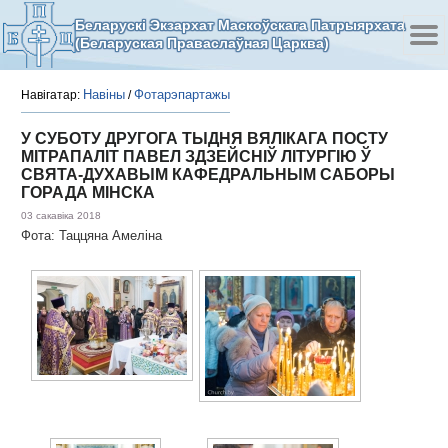
Беларускі Экзархат Маскоўскага Патрыярхата
(Беларуская Праваслаўная Царква)
Навіны
Фотарэпартажы
Навігатар:
/
У СУБОТУ ДРУГОГА ТЫДНЯ ВЯЛІКАГА ПОСТУ
МІТРАПАЛІТ ПАВЕЛ ЗДЗЕЙСНІЎ ЛІТУРГІЮ Ў
СВЯТА-ДУХАВЫМ КАФЕДРАЛЬНЫМ САБОРЫ
ГОРАДА МІНСКА
03 сакавіка 2018
Фота: Таццяна Амеліна