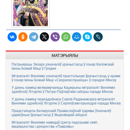
МАТЭРЫЯЛЫ
Патрыяршы Экзарх узначаліў урачыстасці ў гонар Каложскай
іконы Божай Маці ў Гродне
Мітрапаліт Веніямін узначаліў прастольную ўрачыстасць у храме
ў гонар іконы Божай Маці «Скорапаслушніца» ў горадзе Мінску
У дзень памяці велікамучаніцы Кацярыны мітрапаліт Веніямін
здзейсніў Літургію ў Петра-Паўлаўскім саборы горада Мінска
У дзень памяці прападобнага Сергія Раданежскага мітрапаліт
Веніямін здзейсніў Літургію ў Сергіеўскім прыходзе горада Мінска
Прадстаяцель Беларускай Праваслаўнай Царквы ўзначаліў
царкоўныя ўрачыстасці ў Жыровіцкай абіцелі
Мітрапаліт Веніямін наведаў Цэнтр падтрымкі сям'і,
мацярынства і дзяцінства «Пакровы»