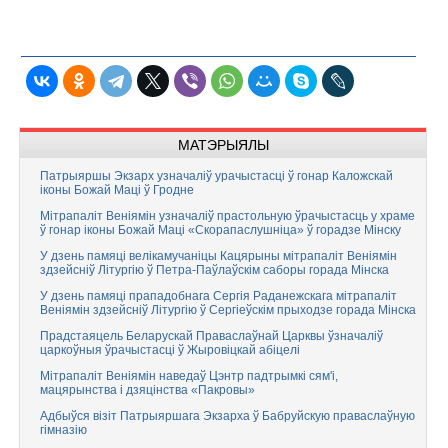
МАТЭРЫЯЛЫ
Патрыяршы Экзарх узначаліў урачыстасці ў гонар Каложскай
іконы Божай Маці ў Гродне
Мітрапаліт Веніямін узначаліў прастольную ўрачыстасць у храме
ў гонар іконы Божай Маці «Скорапаслушніца» ў горадзе Мінску
У дзень памяці велікамучаніцы Кацярыны мітрапаліт Веніямін
здзейсніў Літургію ў Петра-Паўлаўскім саборы горада Мінска
У дзень памяці прападобнага Сергія Раданежскага мітрапаліт
Веніямін здзейсніў Літургію ў Сергіеўскім прыходзе горада Мінска
Прадстаяцель Беларускай Праваслаўнай Царквы ўзначаліў
царкоўныя ўрачыстасці ў Жыровіцкай абіцелі
Мітрапаліт Веніямін наведаў Цэнтр падтрымкі сям'і,
мацярынства і дзяцінства «Пакровы»
Адбыўся візіт Патрыяршага Экзарха ў Бабруйскую праваслаўную
гімназію