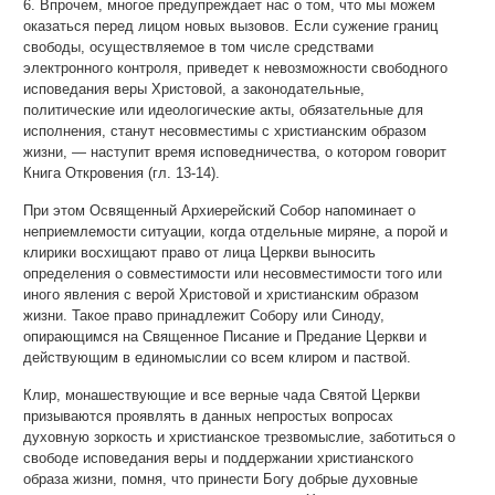
6. Впрочем, многое предупреждает нас о том, что мы можем
оказаться перед лицом новых вызовов. Если сужение границ
свободы, осуществляемое в том числе средствами
электронного контроля, приведет к невозможности свободного
исповедания веры Христовой, а законодательные,
политические или идеологические акты, обязательные для
исполнения, станут несовместимы с христианским образом
жизни, — наступит время исповедничества, о котором говорит
Книга Откровения (гл. 13-14).
При этом Освященный Архиерейский Собор напоминает о
неприемлемости ситуации, когда отдельные миряне, а порой и
клирики восхищают право от лица Церкви выносить
определения о совместимости или несовместимости того или
иного явления с верой Христовой и христианским образом
жизни. Такое право принадлежит Собору или Синоду,
опирающимся на Священное Писание и Предание Церкви и
действующим в единомыслии со всем клиром и паствой.
Клир, монашествующие и все верные чада Святой Церкви
призываются проявлять в данных непростых вопросах
духовную зоркость и христианское трезвомыслие, заботиться о
свободе исповедания веры и поддержании христианского
образа жизни, помня, что принести Богу добрые духовные