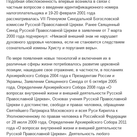
Подобная обеспокоенность впервые возникла в связи с
частным вопросом о введении идентификационного номера
налогоплательщика и 19-20 февраля 2001 года
рассматривалась VII Пленумом Синодальной Богословской
комиссии Русской Православной Церкви. Ранее Священный
Синод Русской Православной Церкви в заявлении от 7 марта
2000 года подчеркнул: «Никакой внешний знак не нарушает
духовного здоровья человека, если не становится следствием
сознательной измены Христу и поругания веры».
По мере появления новых технологий и включения их в
различные сферы жизни потребовалось развитие церковной
позиции, нашедшее свое отражение, в частности, в посланиях
Архиерейского Собора 2004 года к Президентам России и
Украины, Заявлении Священного Синода от 6 октября 2005
года, Определении Архиерейского Собора 2008 года «О
вопросах внутренней жизни и внешней деятельности Русской
Православной Церкви», Основах учения Русской Православной
Церкви о достоинстве, свободе и правах человека, обращении
Святейшего Патриарха Московского и всея Руси Кирилла к
Уполномоченному по правам человека в Российской Федерации
от 28 июля 2009 года, Определении Архиерейского Собора 2011
года «О вопросах внутренней жизни и внешней деятельности
Русской Православной Церкви». Деятельность любого