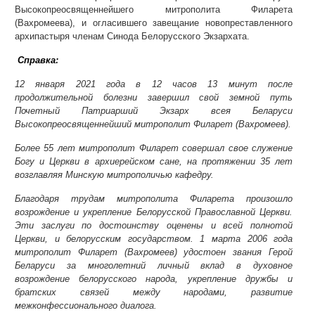
Высокопреосвященнейшего митрополита Филарета
(Вахромеева), и огласившего завещание новопреставленного
архипастыря членам Синода Белорусского Экзархата.
Справка:
12 января 2021 года в 12 часов 13 минут после
продолжительной болезни завершил свой земной путь
Почетный Патриарший Экзарх всея Беларуси
Высокопреосвященнейший митрополит Филарет (Вахромеев).
Более 55 лет митрополит Филарет совершал свое служение
Богу и Церкви в архиерейском сане, на протяжении 35 лет
возглавляя Минскую митрополичью кафедру.
Благодаря трудам митрополита Филарета произошло
возрождение и укрепление Белорусской Православной Церкви.
Эти заслуги по достоинству оценены и всей полнотой
Церкви, и белорусским государством. 1 марта 2006 года
митрополит Филарет (Вахромеев) удостоен звания Герой
Беларуси за многолетний личный вклад в духовное
возрождение белорусского народа, укрепление дружбы и
братских связей между народами, развитие
межконфессионального диалога.