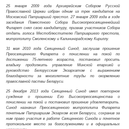
25 января 2009 года Архиерейским Собором Русской
Православной Церкви избран одним из трех кандидатов на
Московский Патриарший престол. 27 января 2009 года в ходе
заседания Поместного Собора Высокопреосвященнейший
Филарет снял свою кандидатуру, призвав участников Собора
отдать голоса Местоблюстителю Патриаршего престола,
митрополиту Смоленскому и Калининградскому Кириллу.
31 мая 2010 года Священный Синод, заслушав прошение
Преосвященного Филарета о почислении на покой по
достижении 75-летнего возраста, постановил просить
владыку продолжить управление Минской епархией и
руководство Белорусским Экзархатом с выражением
благодарности за многолетние труды по окормлению
православной паствы Беларуси.
25 декабря 2013 года Священный Синод имел повторное
суждение о прошении Его Высокопреосвященства о
почислении на покой и постановил прошение удовлетворить.
Синод назначил Преосвященного митрополита Филарета
почетным Патриаршим Экзархом всея Беларуси, сохранив за
ним право участия в работе Священного Синода и почетное
протокольное место за богослужениями и в официальных