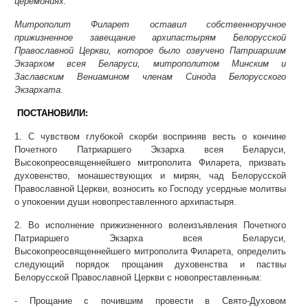
церемониях.
Митрополит Филарет оставил собственноручное
прижизненное завещание архипастырям Белорусской
Православной Церкви, которое было озвучено Патриаршим
Экзархом всея Беларуси, митрополитом Минским и
Заславским Вениамином членам Синода Белорусского
Экзархата.
ПОСТАНОВИЛИ:
1. С чувством глубокой скорби восприняв весть о кончине
Почетного Патриаршего Экзарха всея Беларуси,
Высокопреосвященнейшего митрополита Филарета, призвать
духовенство, монашествующих и мирян, чад Белорусской
Православной Церкви, возносить ко Господу усердные молитвы
о упокоении души новопреставленного архипастыря.
2. Во исполнение прижизненного волеизъявления Почетного
Патриаршего Экзарха всея Беларуси,
Высокопреосвященнейшего митрополита Филарета, определить
следующий порядок прощания духовенства и паствы
Белорусской Православной Церкви с новопреставленным:
- Прощание с почившим провести в Свято-Духовом