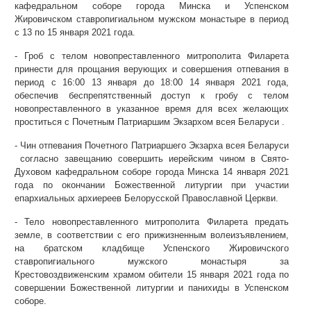
кафедральном соборе города Минска и Успенском
Жировичском ставропигиальном мужском монастыре в период
с 13 по 15 января 2021 года.
- Гроб с телом новопреставленного митрополита Филарета
принести для прощания верующих и совершения отпевания в
период с 16:00 13 января до 18:00 14 января 2021 года,
обеспечив беспрепятственный доступ к гробу с телом
новопреставленного в указанное время для всех желающих
проститься с Почетным Патриаршим Экзархом всея Беларуси .
- Чин отпевания Почетного Патриаршего Экзарха всея Беларуси
согласно завещанию совершить иерейским чином в Свято-
Духовом кафедральном соборе города Минска 14 января 2021
года по окончании Божественной литургии при участии
епархиальных архиереев Белорусской Православной Церкви.
- Тело новопреставленного митрополита Филарета предать
земле, в соответствии с его прижизненным волеизъявлением,
на братском кладбище Успенского Жировичского
ставропигиального мужского монастыря за
Крестовоздвиженским храмом обители 15 января 2021 года по
совершении Божественной литургии и панихиды в Успенском
соборе.