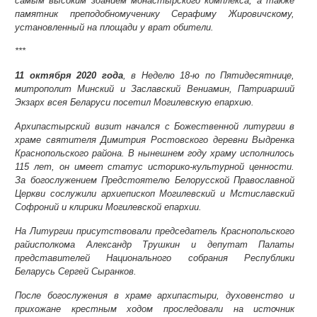
самым высоким зданием монастырского комплекса, а также
памятник преподобномученику Серафиму Жировичскому,
установленный на площади у врат обители.
***
11 октября 2020 года
, в Неделю 18-ю по Пятидесятнице,
митрополит Минский и Заславский Вениамин, Патриарший
Экзарх всея Беларуси посетил Могилевскую епархию.
Архипастырский визит начался с Божественной литургии в
храме святителя Димитрия Ростовского деревни Выдренка
Краснопольского района. В нынешнем году храму исполнилось
115 лет, он имеет статус историко-культурной ценности.
За богослужением Предстоятелю Белорусской Православной
Церкви сослужили архиепископ Могилевский и Мстиславский
Софроний и клирики Могилевской епархии.
На Литургии присутствовали председатель Краснопольского
райисполкома Александр Трушкин и депутат Палаты
представителей Национального собрания Республики
Беларусь Сергей Сыранков.
После богослужения в храме архипастыри, духовенство и
прихожане крестным ходом проследовали на источник