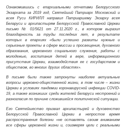
Ознакомившись с епархиальными отчетами Белорусского
Экзархата за 2019 год, Святейший Патриарх Московский и
всея Руси КИРИЛЛ направил Патриаршему Экзарху всея
Беларуси и архипастырям Белорусской Православной Церкви
письмо № 01/5621 от 27.11.2020 г., в котором выразил
благодарность за труды последних лет, в результате
которых в епархиях «были успешно развиты нужные и
серьезные проекты в сфере миссии и просвещения, духовного
образования, церковного социального служения, работы с
молодежью, воспитания детей в вере, информационного
присутствия Церкви, взаимодействия ее с государством и
обществом, во многих других областях».
В письме были также затронуты наиболее актуальные
вопросы церковно-общественной жизни, в том числе – жизни
Церкви в условиях пандемии коронавирусной инфекции
COVID
-
19, а также возникших среди жителей Беларуси нестроений и
разногласия по причине сложившейся политической ситуации.
Его Святейшество призвал архипастырей и духовенство
Белорусской Православной Церкви в непростое время
распространения болезни «не оставлять своим вниманием
все сферы церковной жизни и, соизмеряя цели с реальными