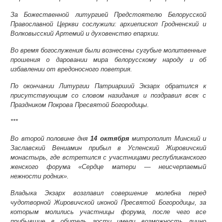
За Божественной литургией Предстоятелю Белорусской
Православной Церкви сослужили: архиепископ Гродненский и
Волковысский Артемий и духовенство епархии.
Во время богослужения были вознесены сугубые молитвенные
прошения о даровании мира белорусскому народу и об
избавлении от вредоносного поветрия.
По окончании Литургии Патриарший Экзарх обратился к
присутствующим со словом назидания и поздравил всех с
Праздником Покрова Пресвятой Богородицы.
***
Во второй половине дня
14 октября
митрополит Минский и
Заславский Вениамин прибыл в Успенский Жировичский
монастырь
, где встретился с участницами республиканского
женского форума «Сердце матери — неисчерпаемый
нежности родник».
Владыка Экзарх возглавил совершение молебна перед
чудотворной Жировичской иконой Пресвятой Богородицы, за
которым молились участницы форума, после чего все
прибывшие в обитель гости имели возможность лично