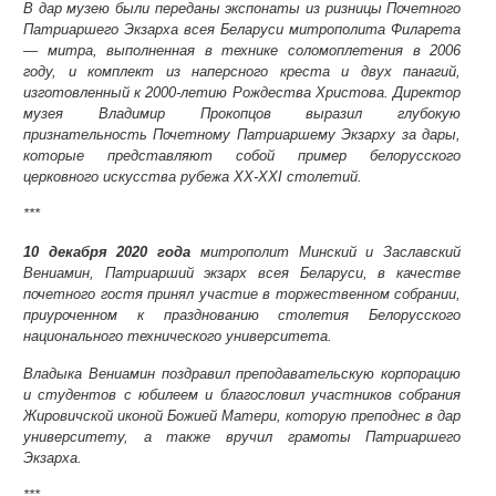
В дар музею были переданы экспонаты из ризницы Почетного
Патриаршего Экзарха всея Беларуси митрополита Филарета
— митра, выполненная в технике соломоплетения в 2006
году, и комплект из наперсного креста и двух панагий,
изготовленный к 2000-летию Рождества Христова. Директор
музея Владимир Прокопцов выразил глубокую
признательность Почетному Патриаршему Экзарху за дары,
которые представляют собой пример белорусского
церковного искусства рубежа XX-XXI столетий.
***
10 декабря 2020 года
митрополит Минский и Заславский
Вениамин, Патриарший экзарх всея Беларуси, в качестве
почетного гостя принял участие в торжественном собрании,
приуроченном к празднованию столетия Белорусского
национального технического университета.
Владыка Вениамин поздравил преподавательскую корпорацию
и студентов с юбилеем и благословил участников собрания
Жировичской иконой Божией Матери, которую преподнес в дар
университету, а также вручил грамоты Патриаршего
Экзарха.
***