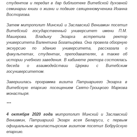
студентов и передал в дар библиотеке Витебской духовной
семинарии книги о жизни и подвиге священномученика Иоанна
Восторгова.
Затем митрополит Минский и Заславский Вениамин посетил
Витебский государственный университет имени П.М.
Машерова. Владыку Экзарха встретила ректор
университета Валентина Богатырёва. Она провела обзорную
экскурсию по зданию университета, рассказала о
факультетах, студентах, преподавателях, а также об
истории учебного заведения. В кабинете ректора состоялась
беседа о взаимодействии Церкви с Витебским
госуниверситетом.
Завершилась программа визита Патриаршего Экзарха в
Витебскую епархию посещением Свято-Троицкого Маркова
монастыря.
***
4 октября 2020 года
митрополит Минский и Заславский
Вениамин, Патриарший Экзарх всея Беларуси, с первым
официальным архипастырским визитом посетил Бобруйскую
епархию.