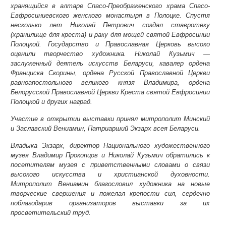
хранящийся в алтаре Спасо-Преображенского храма Спасо-
Евфросиниевского женского монастыря в Полоцке. Спустя
несколько лет Николай Петрович создал ставротеку
(хранилище для креста) и раку для мощей святой Евфросинии
Полоцкой. Государство и Православная Церковь высоко
оценили творчество художника. Николай Кузьмич —
заслуженный деятель искусств Беларуси, кавалер ордена
Франциска Скорины, ордена Русской Православной Церкви
равноапостольного великого князя Владимира, ордена
Белорусской Православной Церкви Креста святой Евфросинии
Полоцкой и других наград.
Участие в открытии выставки принял митрополит Минский
и Заславский Вениамин, Патриарший Экзарх всея Беларуси.
Владыка Экзарх, директор Национального художественного
музея Владимир Прокопцов и Николай Кузьмич обратились к
посетителям музея с приветственными словами о связи
высокого искусства и христианской духовности.
Митрополит Вениамин благословил художника на новые
творческие свершения и пожелал крепости сил, сердечно
поблагодарив организаторов выставки за их
просветительский труд.