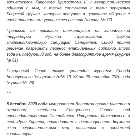
архиепископа Кипрского Хризостома II и евхаристического
общения с ним, а также сослужения с теми иерархами
Кипрской Церкви, которые вступят в церковное общение с
представителями украинского раскола (журнал № 77).
Принимая во внимание сложившуюся на канонической
территории Русской Православной Церкви
эпидемиологическую ситуацию Священный Синод принял
решение разрешить перенос епархиальных собраний этого
года на следующий год, на более благоприятное время (журнал
№ 81).
Священный Синод также утвердил журналы Синода
Белорусского Экзархата №№ 19–38 от 29 сентября 2020 года
(журнал № 78).
***
8 декабря 2020 года
митрополит Вениамин принял участие в
очередном заседании Священного Синода под
председательством Святейшего Патриарха Московского и
всея Руси Кирилла, проходившем в дистанционном формате
из-за ограничительных мер, связанных с пандемией
коронавируса.