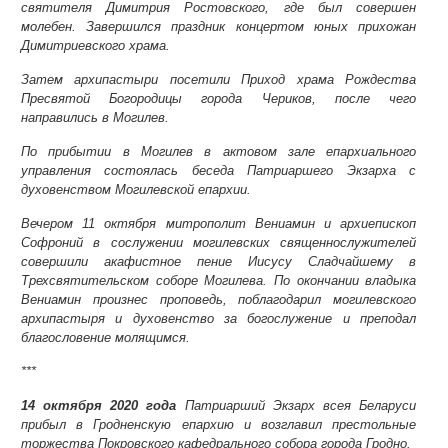
святителя Димитрия Ростовского, где был совершен
молебен. Завершился праздник концертом юных прихожан
Димитриевского храма.
Затем архипастыри посетили Приход храма Рождества
Пресвятой Богородицы города Чериков, после чего
направились в Могилев.
По прибытии в Могилев в актовом зале епархиального
управления состоялась беседа Патриаршего Экзарха с
духовенством Могилевской епархии.
Вечером 11 октября митрополит Вениамин и архиепископ
Софроний в сослужении могилевских священнослужителей
совершили акафистное пение Иисусу Сладчайшему в
Трехсвятительском соборе Могилева. По окончании владыка
Вениамин произнес проповедь, поблагодарил могилевского
архипастыря и духовенство за богослужение и преподал
благословение молящимся.
***
14 октября 2020 года
Патриарший Экзарх всея Беларуси
прибыл в Гродненскую епархию и возглавил престольные
торжества Покровского кафедрального собора города Гродно.