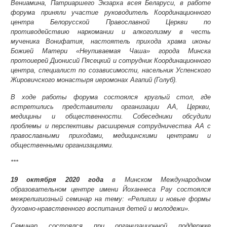
Вениамина, Патриаршего Экзарха всея Беларуси, в работе
форума приняли участие руководитель Координационного
центра Белорусской Православной Церкви по
противодействию наркомании и алкоголизму в честь
мученика Вонифатия, настоятель прихода храма иконы
Божией Матери «Неупиваемая Чаша» города Минска
протоиерей Дионисий Пясецкий и сотрудник Координационного
центра, специалист по созависимости, насельник Успенского
Жировичского монастыря иеромонах Агапий (Голуб).
В ходе работы форума состоялся круглый стол, где
встретились представители организации АА, Церкви,
медицины и общественности. Собеседники обсудили
проблемы и перспективы расширения сотрудничества АА с
православными приходами, медицинскими центрами и
общественными организациями.
***
19 октября 2020 года
в Минском Международном
образовательном центре имени Йоханнеса Рау состоялся
межрелигиозный семинар на тему: «Религии и новые формы
духовно-нравственного воспитания детей и молодежи».
Семинар состоялся при организационной поддержке