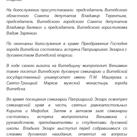
На богослужении присутствовали: председатель Витебского
областного Совета депутатов Владимир Терентьев,
председатель Витебского городского Совета депутатов
Владимир Белевич и председатель Витебского горисполкома
Вадим Зарянкин.
По окончании богослужения в храме Преображения Господня
города Витебска состоялась встреча Патриаршего Экзарха с
духовенством Витебской епархии.
В ходе своего визита на Витебщину митрополит Вениамин
также посетил Витебскую духовную семинарию и Витебский
государственный университет имени П.М. Машерова и
Свято-Троицкий Марков мужской монастырь города
Витебска.
Во время посещения семинарии Патриарший Экзарх осмотрел
семинарский храм в честь святых равноапостольных
Кирилла и Мефодия. Затем в актовом зале семинарии
состоялась встреча митрополита Вениамина с
руководством, преподавателями и студентами духовной
школы. Владыка Экзарх выступил перед собравшимися со
словами духовного назидания, ответил на вопросы