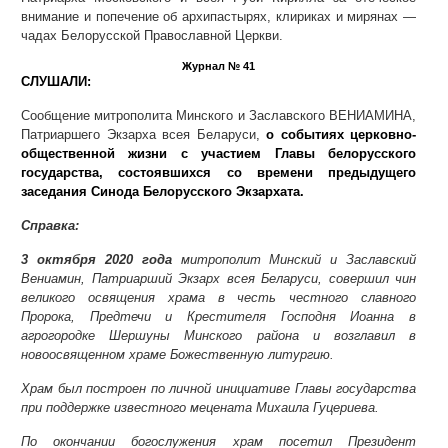
внимание и попечение об архипастырях, клириках и мирянах ―
чадах Белорусской Православной Церкви.
Журнал № 41
СЛУШАЛИ:
Сообщение митрополита Минского и Заславского ВЕНИАМИНА,
Патриаршего Экзарха всея Беларуси,
о событиях церковно-
общественной жизни с участием Главы белорусского
государства, состоявшихся со времени предыдущего
заседания Синода Белорусского Экзархата.
Справка:
3 октября 2020 года
митрополит Минский и Заславский
Вениамин, Патриарший Экзарх всея Беларуси, совершил чин
великого освящения храма в честь честного славного
Пророка, Предтечи и Крестителя Господня Иоанна в
агрогородке Шершуны Минского района и возглавил в
новоосвященном храме Божественную литургию.
Храм был построен по личной инициативе Главы государства
при поддержке известного мецената Михаила Гуцериева.
По окончании богослужения храм посетил Президент