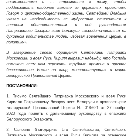
возможностями и … стремиться к тому, чтобы
поддерживать наиболее важные из церковных проектов».
Говоря о церковно-общественной жизни, Святейшей Владыка
указал на необходимость «с мудростью относиться к
внешним обстоятельствам и под руководством
Патриаршего Экзарха всея Беларуси сосредотачиваться на
духовном водительстве людей, избегая вовлечения Церкви в
политику».
В завершение своего обращения Святейший Патриарх
Московский и всея Руси Кирилл выразил надежду, что Господь
поможет всем нам пережить трудные времена и призвал
благословение Божие на клир, монашествующих и мирян
Белорусской Православной Церкви.
ПОСТАНОВИЛИ:
1. Письмо Святейшего Патриарха Московского и всея Руси
Кирилла Патриаршему Экзарху всея Беларуси и архипастырям
Белорусской Православной Церкви № 01/5621 от 27 ноября
2020 года принять к дальнейшему руководству в епархиях
Белорусского Экзархата.
2. Сыновне благодарить Его Святейшество, Святейшего
Патриарха Московского и всея Руси Кирилла за отеческое