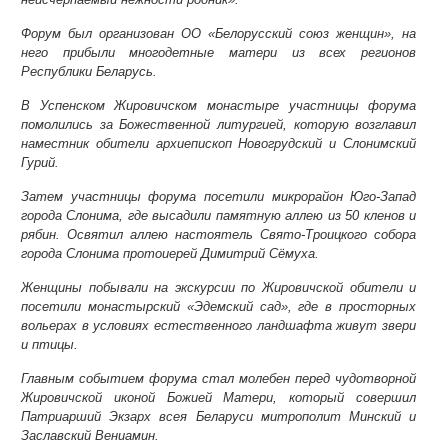
Форум был организован ОО «Белорусский союз женщин», на
него прибыли многодетные матери из всех регионов
Республики Беларусь.
В Успенском Жировичском монастыре участницы форума
помолились за Божественной литургией, которую возглавил
наместник обители архиепископ Новогрудский и Слонимский
Гурий.
Затем участницы форума посетили микрорайон Юго-Запад
города Слонима, где высадили памятную аллею из 50 кленов и
рябин. Освятил аллею настоятель Свято-Троицкого собора
города Слонима протоиерей Димитрий Сёмуха.
Женщины побывали на экскурсии по Жировичской обители и
посетили монастырский «Эдемский сад», где в просторных
вольерах в условиях естественного ландшафта живут звери
и птицы.
Главным событием форума стал молебен перед чудотворной
Жировичской иконой Божией Матери, который совершил
Патриарший Экзарх всея Беларуси митрополит Минский и
Заславский Вениамин.