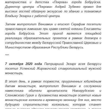
материнства и детства «Покрова» города Бобруйска.
Директор центра «Покрова» Андрей Зубенко провел для
высоких гостей обзорную экскурсию по зданию и познакомил
Владыку Экзарха с работой центра.
Затем митрополит Вениамин и епископ Серафим посетили
православную гимназию при храме святой княгини Елисаветы
города Бобруйска. Этот приход является площадкой
реализации образовательных проектов в рамках договора о
сотрудничестве между Белорусской Православной Церковью и
Министерством образования Республики Беларусь.
***
7 октября 2020 года
Патриарший Экзарх всея Беларуси
посетил Успенский Жировичский ставропигиальный мужской
монастырь.
В этот день, в рамках торжеств, приуроченных юбилейным
датам монастыря, митрополит Вениамин в сослужении
наместника обители архиепископа Новогрудского и
Слонимского Гурия и духовенства монастыря освятил новые
монастырские колокола и временную звонницу для них, место
будущего строительство колокольни, которая станет