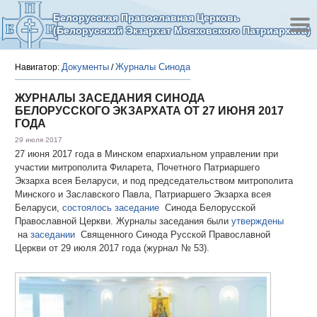
Белорусская Православная Церковь
(Белорусский Экзархат Московского Патриархата)
Документы
Журналы Синода
Навигатор:
/
ЖУРНАЛЫ ЗАСЕДАНИЯ СИНОДА
БЕЛОРУССКОГО ЭКЗАРХАТА ОТ 27 ИЮНЯ 2017
ГОДА
29 июля 2017
27 июня 2017 года в Минском епархиальном управлении при
участии митрополита Филарета, Почетного Патриаршего
Экзарха всея Беларуси, и под председательством митрополита
Минского и Заславского Павла, Патриаршего Экзарха всея
Беларуси,
состоялось заседание
Синода Белорусской
Православной Церкви. Журналы заседания были
утверждены
на
заседании
Священного Синода Русской Православной
Церкви от 29 июля 2017 года (журнал № 53).