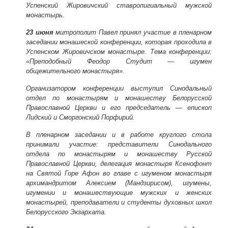
Успенский Жировичский ставропигиальный мужской
монастырь.
23 июня
митрополит Павел принял участие в пленарном
заседании монашеской конференции, которая проходила в
Успенском Жировичском монастыре. Тема конференции:
«Преподобный Феодор Студит — игумен
общежительного монастыря».
Организатором конференции выступил Синодальный
отдел по монастырям и монашеству Белорусской
Православной Церкви и его председатель — епископ
Лидский и Сморгонский Порфирий.
В пленарном заседании и в работе круглого стола
принимали участие: представители Синодального
отдела по монастырям и монашеству Русской
Православной Церкви, делегация монастыря Ксенофонт
на Святой Горе Афон во главе с игуменом монастыря
архимандритом Алексием (Мандзирисом), игумены,
игумении и монашествующие мужских и женских
монастырей, преподаватели и студенты духовных школ
Белорусского Экзархата.