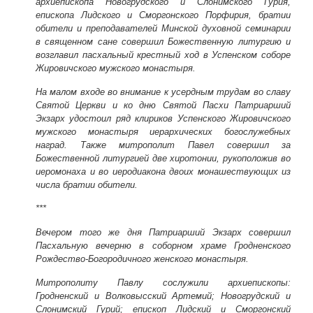
архиепископа Новогрудского и Слонимского Гурия,
епископа Лидского и Сморгонского Порфирия, братии
обители и преподавателей Минской духовной семинарии
в священном сане совершил Божественную литургию и
возглавил пасхальный крестный ход в Успенском соборе
Жировичского мужского монастыря.
На малом входе во внимание к усердным трудам во славу
Святой Церкви и ко дню Святой Пасхи Патриарший
Экзарх удостоил ряд клириков Успенского Жировичского
мужского монастыря иерархических богослужебных
наград. Также митрополит Павел совершил за
Божественной литургией две хиротонии, рукоположив во
иеромонаха и во иеродиакона двоих монашествующих из
числа братии обители.
***
Вечером того же дня Патриарший Экзарх совершил
Пасхальную вечерню в соборном храме Гродненского
Рождество-Богородичного женского монастыря.
Митрополиту Павлу сослужили архиепископы:
Гродненский и Волковысский Артемий; Новогрудский и
Слонимский Гурий; епископ Лидский и Сморгонский