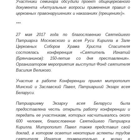
Участники семинара обсудили проект общецерковного
документа «Актуальные вопросы применения правил о
церковных правонарушениях и наказаниях (прещениях)».
***
27 мая 2017 года
по благословению Святейшего
Патриарха Московского и всея Руси Кирилла в Зале
Церковных Соборов Храма Христа Спасителя
состоялась конференция «Святитель Игнатий
(Брянчанинов): 150-летие со дня преставления».
Организатором мероприятия выступил Фонд святителя
Василия Великого.
Участие в работе Конференции принял митрополит
Минский и Заславский Павел, Патриарший Экзарх всея
Беларуси.
Патриаршему Экзарху всея Беларуси была
предоставлена честь открыть работу конференции и
передать ее участникам, которых насчитывалось около
600 человек, благословение Святейшего Патриарха
Кирилла. Митрополит Павел также представил свой
доклад, в котором осветил некоторые аспекты трудов
святителя Игнатия применительно к жизни в