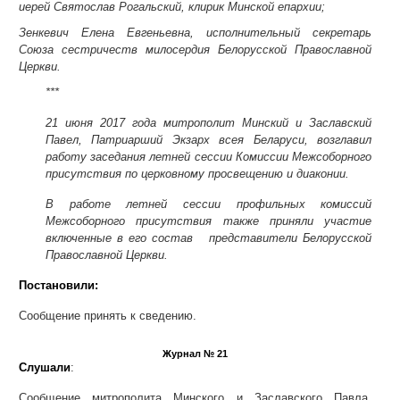
иерей Святослав Рогальский, клирик Минской епархии;
Зенкевич Елена Евгеньевна, исполнительный секретарь
Союза сестричеств милосердия Белорусской Православной
Церкви.
***
21 июня 2017 года
митрополит Минский и Заславский
Павел, Патриарший Экзарх всея Беларуси, возглавил
работу заседания летней сессии Комиссии Межсоборного
присутствия по церковному просвещению и диаконии.
В работе летней сессии профильных комиссий
Межсоборного присутствия также приняли участие
включенные в его состав представители Белорусской
Православной Церкви
.
Постановили:
Сообщение принять к сведению.
Журнал № 21
Слушали
:
Сообщение митрополита Минского и Заславского Павла,