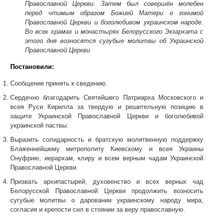
Православной Церкви. Затем был совершён молебен
перед чтимым образом Божией Матери о гонимой
Православной Церкви и боголюбивом украинском народе.
Во всех храмах и монастырях Белорусского Экзархата с
этого дня возносятся сугубые молитвы об Украинской
Православной Церкви
Постановили:
Сообщение принять к сведению.
Сердечно благодарить Святейшего Патриарха Московского и
всея Руси Кирилла за твердую и решительную позицию в
защите Украинской Православной Церкви и боголюбивой
украинской паствы.
Выразить солидарность и братскую молитвенную поддержку
Блаженнейшему митрополиту Киевскому и всея Украины
Онуфрию, иерархам, клиру и всем верным чадам Украинской
Православной Церкви.
Призвать архипастырей, духовенство и всех верных чад
Белорусской Православной Церкви продолжить возносить
сугубые молитвы о даровании украинскому народу мира,
согласия и крепости сил в стоянии за веру православную.