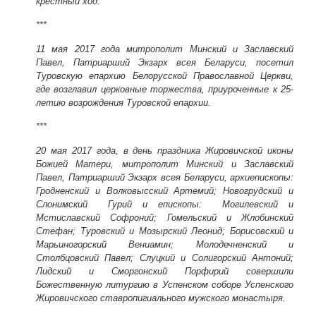
крестный ход.
***
11 мая 2017 года
митрополит Минский и Заславский
Павел, Патриарший Экзарх всея Беларуси, посетил
Туровскую епархию Белорусской Православной Церкви,
где возглавил церковные торжества, приуроченные к 25-
летию возрождения Туровской епархии.
***
20 мая 2017 года
, в день праздника Жировичской иконы
Божией Матери, митрополит Минский и Заславский
Павел, Патриарший Экзарх всея Беларуси, архиепископы:
Гродненский и Волковысский Артемий; Новогрудский и
Слонимский Гурий и епископы: Могилевский и
Мстиславский Софроний; Гомельский и Жлобинский
Стефан; Туровский и Мозырский Леонид; Борисовский и
Марьиногорский Вениамин; Молодечненский и
Столбцовский Павел; Слуцкий и Солигорский Антоний;
Лидский и Сморгонский Порфирий совершили
Божественную литургию в Успенском соборе Успенского
Жировичского ставропигиального мужского монастыря.