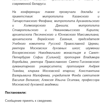
современной Беларуси.
На конференции также прозвучали доклады и
приветствия: митрополита Казанского и
Татарстанского Феофана; митрополита Архангельского
и Холмогорского Даниила; митрополита
Ставропольского и Невинномысского Кирилла;
архиепископа Песоченского и Юхновского Максимилиана;
архиепископа Верейского Евгения, председателя
Учебного комитета Русской Православной Церкви,
ректора Московских духовных школ; игумении
Воскресенского Новодевичьего монастыря в Санкт-
Петербурге Софии (Силиной); протоирея Владимира
Воробьёва, ректора Православного Свято-Тихоновского
гуманитарного университета; протоиерея Андрея
Ткачёва, клирика Московской епархии; Константина
Валерьевича Малофеева, учредителя Фонда святителя
Василия Великого; Алексея Ильича Осипова, профессора
Московской духовной академии
.
Постановили:
Сообщение принять к сведению.