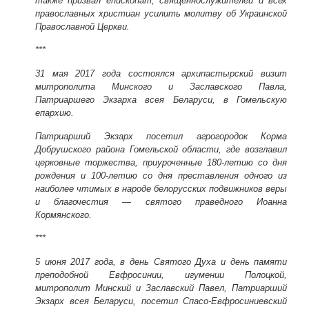
также призвал епископат, священнослужителей и всех
православных христиан усилить молитву об Украинской
Православной Церкви.
***
31 мая 2017 года
состоялся архипастырский визит
митрополита Минского и Заславского Павла,
Патриаршего Экзарха всея Беларуси, в Гомельскую
епархию.
Патриарший Экзарх посетил агрогородок Корма
Добрушского района Гомельской области, где возглавил
церковные торжества, приуроченные 180-летию со дня
рождения и 100-летию со дня преставления одного из
наиболее чтимых в народе белорусских подвижников веры
и благочестия — святого праведного Иоанна
Кормянского.
***
5 июня 2017 года
, в день Святого Духа и день памяти
преподобной Евфросинии, игумении Полоцкой,
митрополит Минский и Заславский Павел, Патриарший
Экзарх всея Беларуси, посетил Спасо-Евфросиниевский