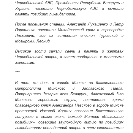
Чернобыльской АЭС, Президенты Республики Беларусь и
Украины посетили Чернобыльскую АЭС и почтили
память погибших ликвидаторов.
После посещения станции Александр Лукашенко и Петр
Порошенко посетили Михайловский храм в агрогородке
Лясковичи, где их встретил епископ Туровский и
Мозырский Леонид.
Высокие гости зажгли свечи в память о жертвах
Чернобыльской аварии, а затем пообщались с местными
жителями.
***
В тот же день в городе Минске по благословению
митрополита Минского и Заславского Павла,
Патриаршего Экзарха всея Беларуси, благочинный 3-го
Минского городского округа, настоятель храма
благоверного князя Александра Невского в городе Минске
протоиерей Николай Коржич возглавил Божественную
литургию в храме иконы Божией Матери «Взыскание
погибших», совершил заупокойную литию по погибшим
ликвидаторам последствий аварии и всем скончавшимся