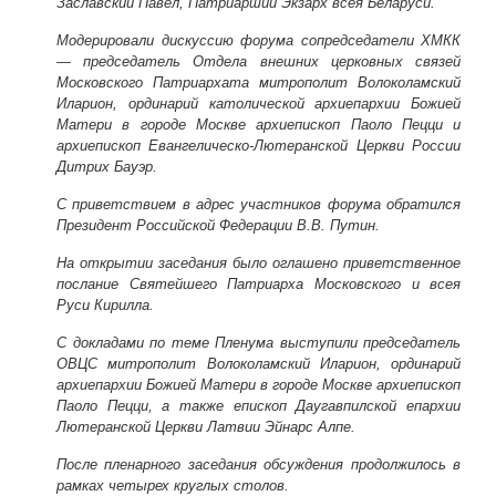
Заславский Павел, Патриарший Экзарх всея Беларуси.
Модерировали дискуссию форума сопредседатели ХМКК
— председатель Отдела внешних церковных связей
Московского Патриархата митрополит Волоколамский
Иларион, ординарий католической архиепархии Божией
Матери в городе Москве архиепископ Паоло Пецци и
архиепископ Евангелическо-Лютеранской Церкви России
Дитрих Бауэр.
C приветствием в адрес участников форума обратился
Президент Российской Федерации В.В. Путин.
На открытии заседания было оглашено приветственное
послание Святейшего Патриарха Московского и всея
Руси Кирилла.
С докладами по теме Пленума выступили председатель
ОВЦС митрополит Волоколамский Иларион, ординарий
архиепархии Божией Матери в городе Москве архиепископ
Паоло Пецци, а также епископ Даугавпилской епархии
Лютеранской Церкви Латвии Эйнарс Алпе.
После пленарного заседания обсуждения продолжилось в
рамках четырех круглых столов.