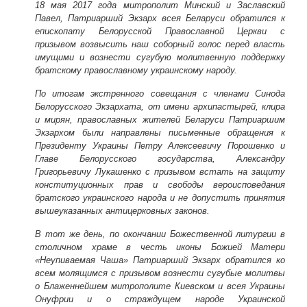
18 мая 2017 года митрополит Минский и Заславский
Павел, Патриарший Экзарх всея Беларуси обратился к
епископату Белорусской Православной Церкви с
призывом возвысить наш соборный голос перед власть
имущими и вознести сугубую молитвенную поддержку
братскому православному украинскому народу.
По итогам экстренного совещания с членами Синода
Белорусского Экзархата, от имени архипастырей, клира
и мирян, православных жителей Беларуси Патриаршим
Экзархом были направлены письменные обращения к
Президенту Украины Петру Алексеевичу Порошенко и
Главе Белорусского государства, Александру
Григорьевичу Лукашенко с призывом встать на защиту
конституционных прав и свободы вероисповедания
братского украинского народа и не допустить принятия
вышеуказанных антицерковных законов.
В тот же день, по окончании Божественной литургии в
столичном храме в честь иконы Божией Матери
«Неупиваемая Чаша» Патриарший Экзарх обратился ко
всем молящимся с призывом вознести сугубые молитвы
о Блаженнейшем митрополите Киевском и всея Украины
Онуфрии и о страждущем народе Украинской