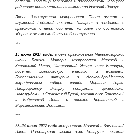
области Владимир Тереньтев и председатель Полоцкого
районного исполнительного комитета Николай Шевчук.
После богослужения митрополит Павел вместе с
игуменией Евдокией посетил Лазарет и поздравил с
праздником стариц обители, которые по состоянию
здоровья не смогли быть на богослужении.
***
15 июня 2017 года
, в день празднования Марьиногорской
иконы Божией Матери, митрополит Минский и
Заславский Павел, Патриарший Экзарх всея Беларуси,
посетил Борисовскую епархию и возглавил
Божественную литургию в Александро-Невском
кафедральном соборе города Марьина Горка.
Патриаршему Экзарху сослужили: архиепископ
Новогрудский и Слонимский Гурий, архиепископ Брестский
и Кобринский Иоанн и епископ Борисовский и
Марьиногорский Вениамин.
***
23–24 июня 2017 года
митрополит Минский и Заславский
Павел, Патриарший Экзарх всея Беларуси, посетил