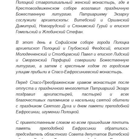
Полоцкий ставропигиальный женский монастырь, где в
Крестовоздвиженском соборе возглавил праздничную
Божественную литургию. Патриаршему Экзарху
сослужили архиепископы: Витебский и Оршанский
Димитрий, Новогрудский и Слонимский Гурий и епископ
Гомельский и Жлобинский Стефан.
В этот день в Софийском соборе города Полоцка
архиепископ Полоцкий и Глубокский Феодосий, епископ
Молодечненский и Столбцовский Павел и епископ Лидский
и Сморгонский Порфирий совершили Божественную
литургию, а затем с крестным ходом по городским
улицам прибыли в Спасо-Евфросиниевский монастырь.
Перед Спасо-Преображенским храмом монастыря после
отпуста и праздничного многолетия Патриарший Экзарх
поздравил архипастырей, пастырей и всех
благочестивых паломников и насельниц святой обители
с праздником Святого Духа и днем памяти преподобной
Евфросинии, игумении Полоцкой.
С приветственным словом ко всем пришедшим почтить
память преподобной Евфросинии обратились:
председатель областного Совета депутатов Витебской