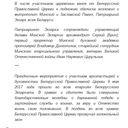
В числе участников церемонии венок от Белорусской
Православной Церкви к подножию обелиска возложил и
митрополит Минский и Заславский Павел, Патриарший
Экзарх всея Беларуси.
Патриаршего Экзарха сопровождали: управляющий
делами Минской Экзархии архимандрит Сергий (Брич);
первый проректор Минской духовной академии
протоиерей Владимир Долгополов; старейший сотрудник
Минского епархиального управления, ветеран Великой
Отечественной войны Иван Наумович Цирульник.
***
Праздничные мероприятия с участием архипастырей и
духовенства Белорусской Православной Церкви 9 мая
2017 года прошли во всех епархиях Белорусского
Экзархата. В храмах и обителях были совершены
благодарственные молебны о дарованной победе и
заупокойные службы о воинах, за веру и Отечество
жизнь свою положивших. В полдень во всех храмах
Белорусской Православной Церкви прозвучал колокольный
звон