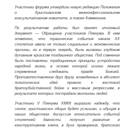
Участники форума утвердили новую редакцию Положения
о Христианском межконфессиональном
консультативном комитете, а также Коммюнике.
По результатам работы был принят итоговый
документ — Обращение участников Пленума. В нем
отмечено, что трагические события начала XX
столетия имели не только социальные и экономические
причины, но в первую очередь, были вызваны глубоким
духовным кризисом тогдашнего общества. Под сомнение
были поставлены традиционные принципы устройства
народной жизни, в основе которой искони лежало
стремление следовать правде Божией.
Противопоставление друг другу возведенных в абсолют
политических идей привело к жестокой
братоубийственной бойне и массовым репрессиям, в
результате которых пострадали миллионы людей.
Участники V Пленума ХМКК выразили надежду, что
«голос христианских общин будет услышан, и идущая в
наших обществах дискуссия относительно событий
столетней давности, получит развитие в
конструктивном ключе, в духе примирения, братского