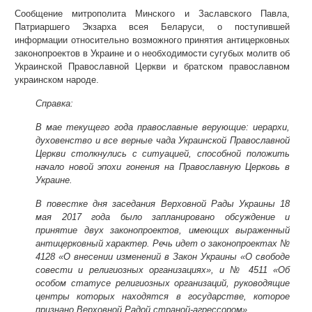
Сообщение митрополита Минского и Заславского Павла,
Патриаршего Экзарха всея Беларуси, о поступившей
информации относительно возможного принятия антицерковных
законопроектов в Украине и о необходимости сугубых молитв об
Украинской Православной Церкви и братском православном
украинском народе.
Справка:
В мае текущего года православные верующие: иерархи,
духовенство и все верные чада Украинской Православной
Церкви столкнулись с ситуацией, способной положить
начало новой эпохи гонения на Православную Церковь в
Украине.
В повестке дня заседания Верховной Рады Украины 18
мая 2017 года было запланировано обсуждение и
принятие двух законопроектов, имеющих выраженный
антицерковный характер. Речь идет о законопроектах №
4128 «О внесении изменений в Закон Украины «О свободе
совести и религиозных организациях», и № 4511 «Об
особом статусе религиозных организаций, руководящие
центры которых находятся в государстве, которое
признано Верховной Радой страной-агрессором».