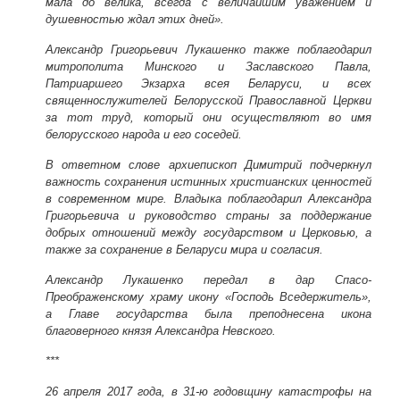
мала до велика, всегда с величайшим уважением и
душевностью ждал этих дней».
Александр Григорьевич Лукашенко также поблагодарил
митрополита Минского и Заславского Павла,
Патриаршего Экзарха всея Беларуси, и всех
священнослужителей Белорусской Православной Церкви
за тот труд, который они осуществляют во имя
белорусского народа и его соседей.
В ответном слове архиепископ Димитрий подчеркнул
важность сохранения истинных христианских ценностей
в современном мире. Владыка поблагодарил Александра
Григорьевича и руководство страны за поддержание
добрых отношений между государством и Церковью, а
также за сохранение в Беларуси мира и согласия.
Александр Лукашенко передал в дар Спасо-
Преображенскому храму икону «Господь Вседержитель»,
а Главе государства была преподнесена икона
благоверного князя Александра Невского.
***
26 апреля 2017 года
, в 31-ю годовщину катастрофы на