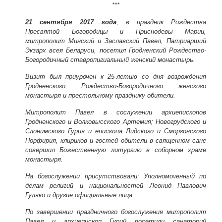
***
21 сентября 2017 года
, в праздник Рождества
Пресвятой Богородицы и Приснодевы Марии,
митрополит Минский и Заславский Павел, Патриарший
Экзарх всея Беларуси, посетил Гродненский Рождество-
Богородичный ставропигиальный женский монастырь.
Визит был приурочен к 25-летию со дня возрождения
Гродненского Рождество-Богородичного женского
монастыря и престольному празднику обители.
Митрополит Павел в сослужении архиепископов
Гродненского и Волковысского Артемия; Новогрудского и
Слонимского Гурия и епископа Лидского и Сморгонского
Порфирия, клириков и гостей обители в священном сане
совершил Божественную литургию в соборном храме
монастыря.
На богослужении присутствовали: Уполномоченный по
делам религий и национальностей Леонид Павлович
Гуляко и другие официальные лица.
По завершении праздничного богослужения митрополит
Павел и архиепископ Гурий посетили санаторий