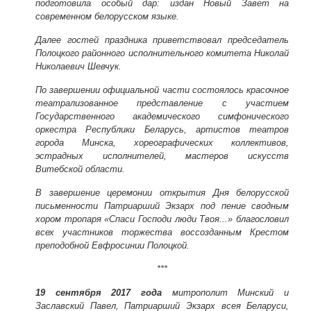
подготовила особый дар: издан Новый Завет на
современном белорусском языке.
Далее гостей праздника приветствовал председатель
Полоцкого районного исполнительного комитета Николай
Николаевич Шевчук.
По завершении официальной части состоялось красочное
театрализованное представление с участием
Государственного академического симфонического
оркестра Республики Беларусь, артистов театров
города Минска, хореографических коллективов,
эстрадных исполнителей, мастеров искусств
Витебской области.
В завершение церемонии открытия Дня белорусской
письменности Патриарший Экзарх под пение сводным
хором тропаря «Спаси Господи люди Твоя...» благословил
всех участников торжества воссозданным Крестом
преподобной Евфросинии Полоцкой.
***
19 сентября 2017 года
митрополит Минский и
Заславский Павел, Патриарший Экзарх всея Беларуси,