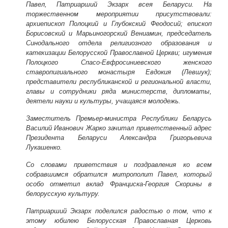
Павел, Патриарший Экзарх всея Беларуси. На
торжественном мероприятии присутствовали:
архиепископ Полоцкий и Глубокский Феодосий; епископ
Борисовский и Марьиногорский Вениамин, председатель
Синодального отдела религиозного образования и
катехизации Белорусской Православной Церкви; игумения
Полоцкого Спасо-Евфросиниевского женского
ставропигиального монастыря Евдокия (Левшук);
представители республиканской и региональной власти,
главы и сотрудники ряда министерств, дипломаты,
деятели науки и культуры, учащаяся молодежь.
Заместитель Премьер-министра Республики Беларусь
Василий Иванович Жарко зачитал приветственный адрес
Президента Беларуси Александра Григорьевича
Лукашенко.
Со словами приветствия и поздравления ко всем
собравшимся обратился митрополит Павел, который
особо отметил вклад Франциска-Георгия Скорины в
белорусскую культуру.
Патриарший Экзарх поделился радостью о том, что к
этому юбилею Белорусская Православная Церковь