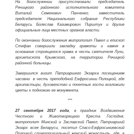
На богослужении присутствовали: председатель
Речицкого районного исполнительного комитета
Виталий Семенович Панченко; заместитель
председателя Национального собрания Республики
Беларусь Болеслав Казимирович Пирштук и другие
официальные лица местных органов власти.
По окончании богослужения митрополит Павел и епископ
Стефан совершили закладку грамоты и камня в
основание строящегося храма в честь святителя Луки,
архиепископа Крымского, на территории Речицкой
районной больницы.
Завершился визит Патриаршего Экзарха посещением
часовни в честь преподобной Евфросинии Полоцкой, где
архипастыри, духовенство и почетные гости возложили
цветы к подножию ее монумента.
***
27 сентября 2017 года
, в праздник Воздвижения
Честного и Животворящего Креста Господня,
митрополит Минский и Заславский Павел, Патриарший
Экзарх всея Беларуси, посетил Спасо-Евфросиниевский
Полоцкий ставропигиальный женский монастырь, где, в