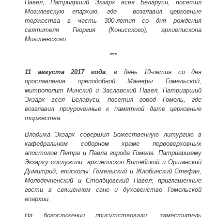
Павел, Патриарший Экзарх всея Беларуси, посетил
Могилевскую епархию, где возглавил церковные
торжества в честь 300-летия со дня рождения
святителя Георгия (Конисского), архиепископа
Могилевского.
***
11 августа 2017 года
, в день 10-летия со дня
прославления преподобной Манефы Гомельской,
митрополит Минский и Заславский Павел, Патриарший
Экзарх всея Беларуси, посетил город Гомель, где
возглавил приуроченные к памятной дате церковные
торжества.
Владыка Экзарх совершил Божественную литургию в
кафедральном соборном храме первоверховных
апостолов Петра и Павла города Гомеля. Патриаршему
Экзарху сослужили: архиепископ Витебский и Оршанский
Димитрий; епископы: Гомельский и Жлобинский Стефан,
Молодечненский и Столбцовский Павел; приглашенные
гости в священном сане и духовенство Гомельской
епархии.
На богослужении присутствовали: заместитель