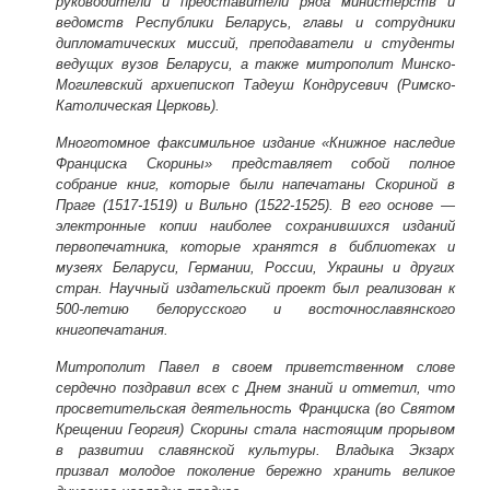
руководители и представители ряда министерств и
ведомств Республики Беларусь, главы и сотрудники
дипломатических миссий, преподаватели и студенты
ведущих вузов Беларуси, а также митрополит Минско-
Могилевский архиепископ Тадеуш Кондрусевич (Римско-
Католическая Церковь).
Многотомное факсимильное издание «Книжное наследие
Франциска Скорины» представляет собой полное
собрание книг, которые были напечатаны Скориной в
Праге (1517-1519) и Вильно (1522-1525). В его основе —
электронные копии наиболее сохранившихся изданий
первопечатника, которые хранятся в библиотеках и
музеях Беларуси, Германии, России, Украины и других
стран. Научный издательский проект был реализован к
500-летию белорусского и восточнославянского
книгопечатания.
Митрополит Павел в своем приветственном слове
сердечно поздравил всех с Днем знаний и отметил, что
просветительская деятельность Франциска (во Святом
Крещении Георгия) Скорины стала настоящим прорывом
в развитии славянской культуры. Владыка Экзарх
призвал молодое поколение бережно хранить великое