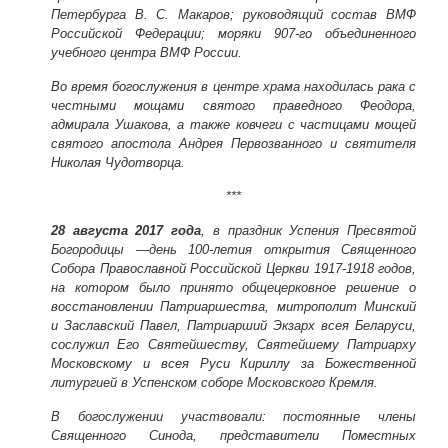
Петербурга В. С. Макаров; руководящий состав ВМФ
Российской Федерации; моряки 907-го объединенного
учебного центра ВМФ России.
Во время богослужения в центре храма находилась рака с
честными мощами святого праведного Феодора,
адмирала Ушакова, а также ковчеги с частицами мощей
святого апостола Андрея Первозванного и святителя
Николая Чудотворца.
***
28 августа 2017 года
, в праздник Успения Пресвятой
Богородицы —день 100-летия открытия Священного
Собора Православной Российской Церкви 1917-1918 годов,
на котором было принято общецерковное решение о
восстановлении Патриаршества, митрополит Минский
и Заславский Павел, Патриарший Экзарх всея Беларуси,
сослужил Его Святейшеству, Святейшему Патриарху
Московскому и всея Руси Кириллу за Божественной
литургией в Успенском соборе Московского Кремля.
В богослужении участвовали: постоянные члены
Священного Синода, представители Поместных