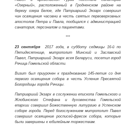
«Озерный», расположенный в Гродненском районе на
берегу озера Белое, где Патриарший Экзарх совершил
чин освящения часовни в честь святых первоверховных
апостолов Петра и Павла, пообщался с администрацией
санатория, персоналом и пациентами.
***
23 сентября
2017 года, в субботу седмицы 16-й по
Пятидесятнице, митрополит Минский и Заславский
Павел, Патриарший Экзарх всея Беларуси, посетил город
Речица Гомельской области.
Визит был приурочен к празднованию 145-летия со дня
первого освящения собора в честь Успения Пресвятой
Богородицы города Речицы.
Патриарший Экзарх в сослужении епископа Гомельского и
Жлобинского Стефана и духовенства Гомельской
епархии совершил Божественную литургию в Успенском
соборе города. Перед богослужением митрополит Павел
совершил освящение росписей-фресок собора, которые
были завершены к юбилейным торжествам.