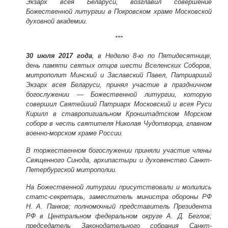
Экзарх всея Беларуси, возглавил совершение
Божественной литургии в Покровском храме Московской
духовной академии.
***
30 июля 2017 года
, в Неделю 8-ю по Пятидесятнице,
день памяти святых отцов шести Вселенских Соборов,
митрополит Минский и Заславский Павел, Патриарший
Экзарх всея Беларуси, принял участие в праздничном
богослужении — Божественной литургии, которую
совершил Святейший Патриарх Московский и всея Руси
Кирилл в ставропигиальном Кронштадтском Морском
соборе в честь святителя Николая Чудотворца, главном
военно-морском храме России.
В торжественном богослужении приняли участие члены
Священного Синода, архипастыри и духовенство Санкт-
Петербургской митрополии.
На Божественной литургии присутствовали и молились
статс-секретарь, заместитель министра обороны РФ
Н. А. Панков; полномочный представитель Президента
РФ в Центральном федеральном округе А. Д. Беглов;
председатель Законодательного собрания Санкт-