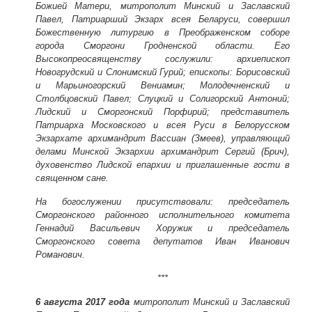
Божией Матери, митрополит Минский и Заславский
Павел, Патриарший Экзарх всея Беларуси, совершил
Божественную литургию в Преображенском соборе
города Сморгони Гродненской области. Его
Высокопреосвященству сослужили: архиепископ
Новогрудский и Слонимский Гурий; епископы: Борисовский
и Марьиногорский Вениамин; Молодечненский и
Столбцовский Павел; Слуцкий и Солигорский Антоний;
Лидский и Сморгонский Порфирий; представитель
Патриарха Московского и всея Руси в Белорусском
Экзархате архимандрит Вассиан (Змеев), управляющий
делами Минской Экзархии архимандрит Сергий (Брич),
духовенство Лидской епархии и приглашенные гости в
священном сане.
На богослужении присутствовали: председатель
Сморгонского районного исполнительного комитета
Геннадий Васильевич Хоружик и председатель
Сморгонского совета депутатов Иван Иванович
Романович.
***
6 августа 2017 года
митрополит Минский и Заславский