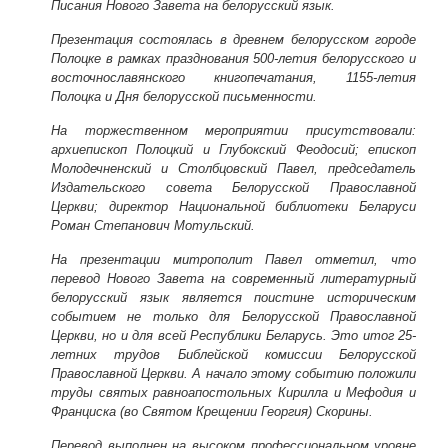
Писания Нового Завета на белорусский язык.
Презентация состоялась в древнем белорусском городе
Полоцке в рамках празднования 500-летия белорусского и
восточнославянского книгопечатания, 1155-летия
Полоцка и Дня белорусской письменности.
На торжественном мероприятии присутствовали:
архиепископ Полоцкий и Глубокский Феодосий; епископ
Молодечненский и Столбцовский Павел, председатель
Издательского совета Белорусской Православной
Церкви; директор Национальной библиотеки Беларуси
Роман Степанович Мотульский.
На презентации митрополит Павел отметил, что
перевод Нового Завета на современный литературный
белорусский язык является поистине историческим
событием не только для Белорусской Православной
Церкви, но и для всей Республики Беларусь. Это итог 25-
летних трудов Библейской комиссии Белорусской
Православной Церкви. А начало этому событию положили
труды святых равноапостольных Кирилла и Мефодия и
Франциска (во Святом Крещении Георгия) Скорины.
Перевод выполнен на высоком профессиональном уровне