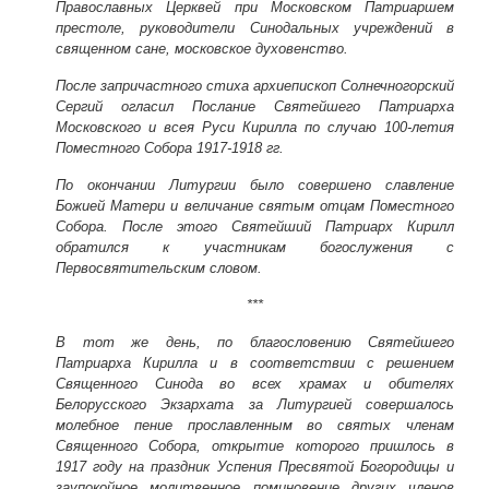
Православных Церквей при Московском Патриаршем
престоле, руководители Синодальных учреждений в
священном сане, московское духовенство.
После запричастного стиха архиепископ Солнечногорский
Сергий огласил Послание Святейшего Патриарха
Московского и всея Руси Кирилла по случаю 100-летия
Поместного Собора 1917-1918 гг.
По окончании Литургии было совершено славление
Божией Матери и величание святым отцам Поместного
Собора. После этого Святейший Патриарх Кирилл
обратился к участникам богослужения с
Первосвятительским словом.
***
В тот же день, по благословению Святейшего
Патриарха Кирилла и в соответствии с решением
Священного Синода во всех храмах и обителях
Белорусского Экзархата за Литургией совершалось
молебное пение прославленным во святых членам
Священного Собора, открытие которого пришлось в
1917 году на праздник Успения Пресвятой Богородицы и
заупокойное молитвенное поминовение других членов