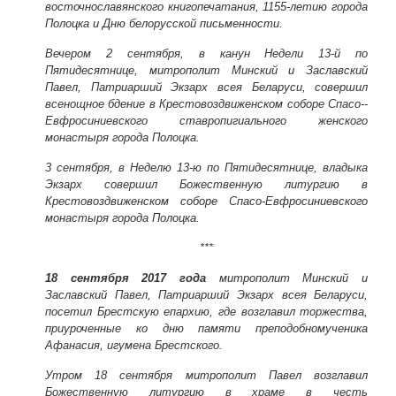
восточнославянского книгопечатания, 1155-летию города
Полоцка и Дню белорусской письменности.
Вечером 2 сентября, в канун Недели 13-й по
Пятидесятнице, митрополит Минский и Заславский
Павел, Патриарший Экзарх всея Беларуси, совершил
всенощное бдение в Крестовоздвиженском соборе Спасо-­
Евфросиниевского ставропигиального женского
монастыря города Полоцка.
3 сентября, в Неделю 13-ю по Пятидесятнице, владыка
Экзарх совершил Божественную литургию в
Крестовоздвиженском соборе Спасо-Евфросиниевского
монастыря города Полоцка.
***
18 сентября 2017 года
митрополит Минский и
Заславский Павел, Патриарший Экзарх всея Беларуси,
посетил Брестскую епархию, где возглавил торжества,
приуроченные ко дню памяти преподобномученика
Афанасия, игумена Брестского.
Утром 18 сентября митрополит Павел возглавил
Божественную литургию в храме в честь