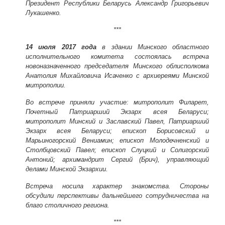
Президент Республики Беларусь Александр Григорьевич
Лукашенко.
***
14 июля 2017 года
в здании Минского областного
исполнительного комитета состоялась встреча
новоназначенного председателя Минского облисполкома
Анатолия Михайловича Исаченко с архиереями Минской
митрополии.
Во встрече приняли участие: митрополит Филарет,
Почетный Патриарший Экзарх всея Беларуси;
митрополит Минский и Заславский Павел, Патриарший
Экзарх всея Беларуси; епископ Борисовский и
Марьиногорский Вениамин; епископ Молодечненский и
Столбцовский Павел; епископ Слуцкий и Солигорский
Антоний; архимандрит Сергий (Брич), управляющий
делами Минской Экзархии.
Встреча носила характер знакомства. Стороны
обсудили перспективы дальнейшего сотрудничества на
благо столичного региона.
***