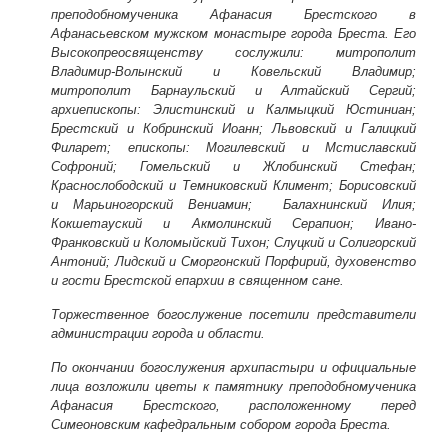
преподобномученика Афанасия Брестского в
Афанасьевском мужском монастыре города Бреста. Его
Высокопреосвященству сослужили: митрополит
Владимир-Волынский и Ковельский Владимир;
митрополит Барнаульский и Алтайский Сергий;
архиепископы: Элистинский и Калмыцкий Юстиниан;
Брестский и Кобринский Иоанн; Львовский и Галицкий
Филарет; епископы: Могилевский и Мстиславский
Софроний; Гомельский и Жлобинский Стефан;
Краснослободский и Темниковский Климент; Борисовский
и Марьиногорский Вениамин; Балахнинский Илия;
Кокшетауский и Акмолинский Серапион; Ивано-
Франковский и Коломыйский Тихон; Слуцкий и Солигорский
Антоний; Лидский и Сморгонский Порфирий, духовенство
и гости Брестской епархии в священном сане.
Торжественное богослужение посетили представители
администрации города и области.
По окончании богослужения архипастыри и официальные
лица возложили цветы к памятнику преподобномученика
Афанасия Брестского, расположенному перед
Симеоновским кафедральным собором города Бреста.