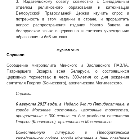
3. Издательскому совету совместно с Синодальным
отделом религиозного образования и катехизации
Белорусской Православной Церкви изучить спрос и
потребность в этом издании в стране, и проработать
вопрос распространения издания Нового Завета на
белорусском языке в церковных и светских учреждениях
образования и библиотеках.
Журнал № 39
Слушали
:
Сообщение митрополита Минского и Заславского ПАВЛА,
Патриаршего Экзарха всея Беларуси, о состоявшихся
церковных торжествах в честь 300-летия со дня рождения
святителя Георгия (Конисского), архиепископа Могилевского.
Справка:
6 августа 2017 года
, в Неделю 9-ю по Пятидесятнице, в
городе Могилеве состоялись церковные торжества,
приуроченные к 300-летию со дня рождения святителя
Георгия (Конисского), архиепископа Могилевского.
Божественную литургию в Преображенском
кафедральном соборе города Могилева в день праздника