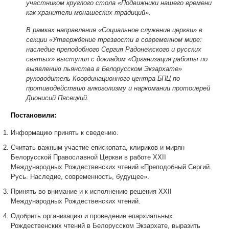
участником круглого стола «Подвижники нашего времени
как хранители монашеских традиций».
В рамках направления «Социальное служение церкви» в
секции «Утверждение трезвости в современном мире:
наследие преподобного Сергия Радонежского и русских
святых» выступил с докладом «Организация работы по
выявлению пьянства в Белорусском Экзархате»
руководитель Координационного центра БПЦ по
противодействию алкоголизму и наркомании протоиерей
Дионисий Пясецкий.
Постановили:
Информацию принять к сведению.
Считать важным участие епископата, клириков и мирян
Белорусской Православной Церкви в работе ХХII
Международных Рождественских чтений «Преподобный Сергий.
Русь. Наследие, современность, будущее».
Принять во внимание и к исполнению решения ХХII
Международных Рождественских чтений.
Одобрить организацию и проведение епархиальных
Рождественских чтений в Белорусском Экзархате, выразить