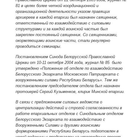
81 в целях более четкой координационной и
организационной деятельности указом правящих
архиереев в каждой епархии был назначен священник,
ответственный по взаимодействию с силовыми
структурами и за каждой воинской частью был
закреплен постоянный священник. Со священниками,
окормляющими воинские части, стали регулярно
проводиться семинары.
Постановлением Синода Белорусской Православной
Церкви от 10-11 октября 2004 года, журнал № 85 было
утверждено «Положение об отделе по взаимодействию
Белорусского Экзархата Московского Патриархата с
вооруженными силами Республики Беларусь». Тем же
постановлением председателем отдела был назначен
протоиерей Сергий Кузьменков, клирик Минской епархии.
В связи с предложением силовых ведомств о
централизации действий и строгой согласованности в
работе епархиальных отделов с Синодальным отделом
Белорусского Экзархата по взаимодействию с
Вооруженными Силами и другими воинскими
формированиями Республики Беларусь подготовлен в
новой редакции и представлен на утверждение проект