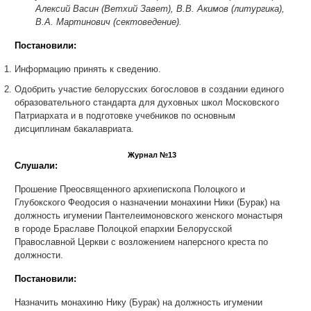
Алексий Васин (Ветхий Завет), В.В. Акимов (литургика),
В.А. Мартинович (сектоведение).
Постановили:
Информацию принять к сведению.
Одобрить участие белорусских богословов в создании единого
образовательного стандарта для духовных школ Московского
Патриархата и в подготовке учебников по основным
дисциплинам бакалавриата.
Журнал №13
Слушали:
Прошение Преосвященного архиепископа Полоцкого и
Глубокского Феодосия о назначении монахини Ники (Бурак) на
должность игумении Пантелеимоновского женского монастыря
в городе Браславе Полоцкой епархии Белорусской
Православной Церкви с возложением наперсного креста по
должности.
Постановили:
Назначить монахиню Нику (Бурак) на должность игумении