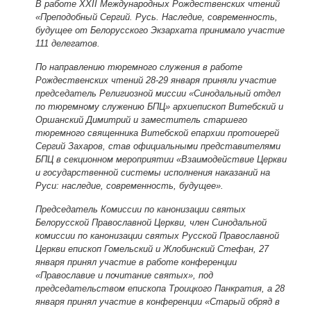
В работе ХХII Международных Рождественских чтений
«Преподобный Сергий. Русь. Наследие, современность,
будущее от Белорусского Экзархата принимало участие
111 делегатов.
По направлению тюремного служения в работе
Рождественских чтений 28-29 января приняли участие
председатель Религиозной миссии «Синодальный отдел
по тюремному служению БПЦ» архиепископ Витебский и
Оршанский Димитрий и заместитель старшего
тюремного священника Витебской епархии протоиерей
Сергий Захаров, став официальными представителями
БПЦ в секционном мероприятии «Взаимодействие Церкви
и государственной системы исполнения наказаний на
Руси: наследие, современность, будущее».
Председатель Комиссии по канонизации святых
Белорусской Православной Церкви, член Синодальной
комиссии по канонизации святых Русской Православной
Церкви епископ Гомельский и Жлобинский Стефан, 27
января принял участие в работе конференции
«Православие и почитание святых», под
председательством епископа Троицкого Панкратия, а 28
января принял участие в конференции «Старый обряд в