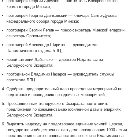
протоиерей Георгий Арбузов — настоятель Воскресенского
храма в городе Минске;
протоиерей Георгий Дзичковский — ключарь Свято-Духова
кафедрального собора города Минска;
протоиерей Сергий Лепин — пресс-секретарь Минской епархии,
секретарь Оргкомитета;
протоиерей Александр Ширитон — руководитель
Паломнического отдела БПЦ;
иерей Евгений Лабынько — директор Издательства
Белорусского Экзархата;
протодиакон Владимир Назаров — руководитель службы
протокола БПЦ.
Одобрить предварительный план проведения мероприятий по
подготовке и проведению праздничных мероприятий;
Преосвященным Белорусского Экзархата подготовить
предложения по ознаменованию юбилейной даты в епархиях
Белорусского Экзархата.
Выразить надежду на плодотворное единение усилий Церкви,
государства и общественности в деле празднования 1000-летия
преставления святого равноапостольного князя Владимира на