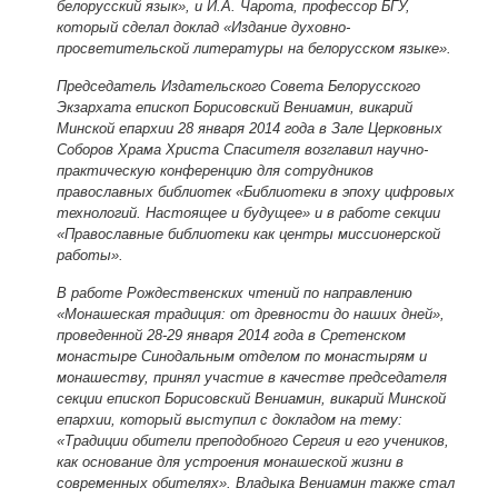
белорусский язык», и И.А. Чарота, профессор БГУ,
который сделал доклад «Издание духовно-
просветительской литературы на белорусском языке».
Председатель Издательского Совета Белорусского
Экзархата епископ Борисовский Вениамин, викарий
Минской епархии 28 января 2014 года в Зале Церковных
Соборов Храма Христа Спасителя возглавил научно-
практическую конференцию для сотрудников
православных библиотек «Библиотеки в эпоху цифровых
технологий. Настоящее и будущее» и в работе секции
«Православные библиотеки как центры миссионерской
работы».
В работе Рождественских чтений по направлению
«Монашеская традиция: от древности до наших дней»,
проведенной 28-29 января 2014 года в Сретенском
монастыре Синодальным отделом по монастырям и
монашеству, принял участие в качестве председателя
секции епископ Борисовский Вениамин, викарий Минской
епархии, который выступил с докладом на тему:
«Традиции обители преподобного Сергия и его учеников,
как основание для устроения монашеской жизни в
современных обителях». Владыка Вениамин также стал