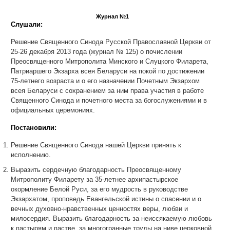
Журнал №1
Слушали:
Решение Священного Синода Русской Православной Церкви от
25-26 декабря 2013 года (журнал № 125) о почислении
Преосвященного Митрополита Минского и Слуцкого Филарета,
Патриаршего Экзарха всея Беларуси на покой по достижении
75-летнего возраста и о его назначении Почетным Экзархом
всея Беларуси с сохранением за ним права участия в работе
Священного Синода и почетного места за богослужениями и в
официальных церемониях.
Постановили:
Решение Священного Синода нашей Церкви принять к
исполнению.
Выразить сердечную благодарность Преосвященному
Митрополиту Филарету за 35-летнее архипастырское
окормление Белой Руси, за его мудрость в руководстве
Экзархатом, проповедь Евангельской истины о спасении и о
вечных духовно-нравственных ценностях веры, любви и
милосердия. Выразить благодарность за неиссякаемую любовь
к пастырям и пастве, за многогранные труды на ниве церковной,