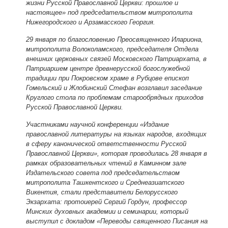
жизни Русской Православной Церкви: прошлое и
настоящее» под председательством митрополита
Нижегородского и Арзамасского Георгия.
29 января по благословению Преосвященного Илариона,
митрополита Волоколамского, председателя Отдела
внешних церковных связей Московского Патриархата, в
Патриаршем центре древнерусской богослужебной
традиции при Покровском храме в Рубцове епископ
Гомельский и Жлобинский Стефан возглавил заседание
Круглого стола по проблемам старообрядных приходов
Русской Православной Церкви.
Участниками научной конференции «Издание
православной литературы на языках народов, входящих
в сферу канонической ответственности Русской
Православной Церкви», которая проводилась 28 января в
рамках образовательных чтений в Каминном зале
Издательского совета под председательством
митрополита Ташкентского и Среднеазиатского
Викентия, стали представители Белорусского
Экзархата: протоиерей Сергий Гордун, профессор
Минских духовных академии и семинарии, который
выступил с докладом «Переводы священного Писания на