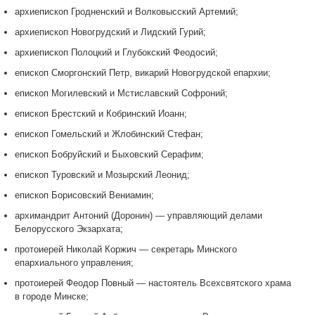
архиепископ Гродненский и Волковысский Артемий;
архиепископ Новогрудский и Лидский Гурий;
архиепископ Полоцкий и Глубокский Феодосий;
епископ Сморгонский Петр, викарий Новогрудской епархии;
епископ Могилевский и Мстиславский Софроний;
епископ Брестский и Кобринский Иоанн;
епископ Гомельский и Жлобинский Стефан;
епископ Бобруйский и Быховский Серафим;
епископ Туровский и Мозырский Леонид;
епископ Борисовский Вениамин;
архимандрит Антоний (Доронин) — управляющий делами
Белорусского Экзархата;
протоиерей Николай Коржич — секретарь Минского
епархиального управления;
протоиерей Феодор Повный — настоятель Всехсвятского храма
в городе Минске;