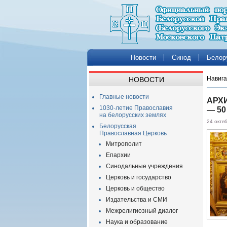
Новости
Синод
Белор
Навига
НОВОСТИ
Главные новости
АРХ
1030-летие Православия
— 50
на белорусских землях
24 октя
Белорусская
Православная Церковь
Митрополит
Епархии
Синодальные учреждения
Церковь и государство
Церковь и общество
Издательства и СМИ
Межрелигиозный диалог
Наука и образование