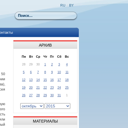
RU
|
BY
Поиск
онтакты
АРХИВ
Пн
Вт
Ср
Чт
Пт
Сб
Вс
28
29
30
1
2
3
4
5
6
7
8
9
10
11
 50
нии
12
13
14
15
16
17
18
а),
19
20
21
22
23
24
25
сея
26
27
28
29
30
31
1
ную
ого
сть
или
МАТЕРИАЛЫ
ный