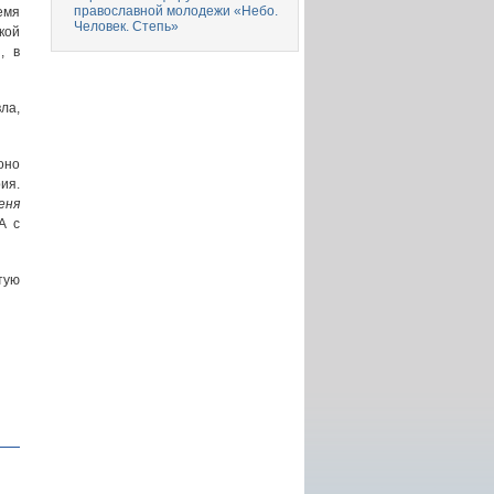
православной молодежи «Небо.
емя
Человек. Степь»
кой
, в
ла,
оно
ия.
еня
А с
тую