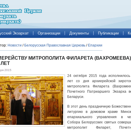
усский Экзархат
Организации
Документы
Публикации
К
тор:
Новости
/
Белорусская Православная Церковь
/
Епархии
ИЕРЕЙСТВУ МИТРОПОЛИТА ФИЛАРЕТА (ВАХРОМЕЕВА)
 ЛЕТ
бря 2015
24 октября 2015 года исполнилось
лет со дня архиерейской хирото
митрополита Филарета (Вахромеев
Почетного Патриаршего Экзарха в
Беларуси.
В этот день праздничную Божествен
литургию в домовом храме Минск
епархиального управления в че
Собора Белорусских святых соверш
митрополит Филарет, Почет