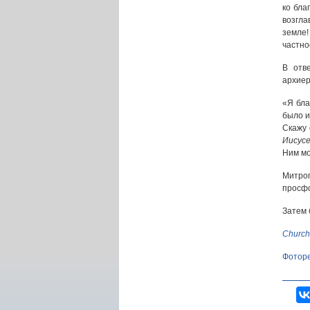
ко бла
возгла
земле
частно
В отв
архиер
«Я бла
было и
Скажу 
Иисус
Ним мо
Митроп
просфо
Затем 
Church
Фотор