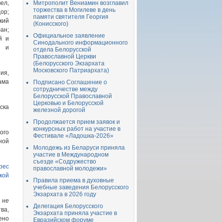
ел,
Митрополит Вениамин возглавил
торжества в Могилеве в день
ор;
памяти святителя Георгия
кий
(Конисского)
ан;
Официальное заявление
й и
Синодального информационного
й и
отдела Белорусской
Православной Церкви
(Белорусского Экзархата
Московского Патриархата)
ия,
ама
Подписано Соглашение о
сотрудничестве между
Белорусской Православной
Церковью и Белорусской
ска
железной дорогой
Продолжается прием заявок и
конкурсных работ на участие в
ого
Фестивале «Ладошка-2026»
ной
Молодежь из Беларуси приняла
участие в Международном
съезде «Содружество
рес
православной молодежи»
кой
Правила приема в духовные
учебные заведения Белорусского
Экзархата в 2026 году
а
не
Делегация Белорусского
ва,
Экзархата приняла участие в
ено
Евразийском форуме