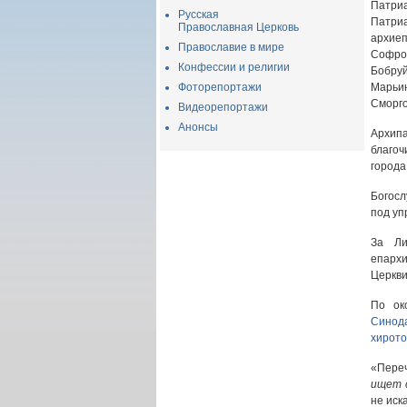
Патри
Русская
Патриа
Православная Церковь
архиеп
Православие в мире
Софро
Конфессии и религии
Бобру
Фоторепортажи
Марьи
Сморг
Видеорепортажи
Анонсы
Архип
благоч
города
Богосл
под уп
За Ли
епарх
Церкви
По ок
Синод
хирото
«Переч
ищет 
не иск