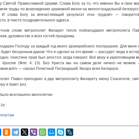
гу Святой Православной Церкви. Слава Богу за то, что именно Вы в свое вр
вили труды по возрождению церковной жизни на многострадальной белорусс
! И слава Богу за впечатляющий результат этих трудов!» — говорится
сти, в тексте поздравительного адреса.
етном слове митрополит Филарет тепло поблагодарил митрополита Пав
еев, духовенство и всех гостей праздника.
годарен Господу за каждый год моего архиерейского послушания. Для меня 
 будет бесценным даром. Что я сделал за это время — рассудят люди и истор
одно: поистине прав был апостол, когда говорил:
Всё могу в укрепляющем м
е Христе
(Флп. 4: 13). Без Христа мы на самом деле ничего не можем. 
жем всё!» — сказал Почетный Патриарший Экзарх всея Беларуси.
олит Павел преподнес в дар митрополиту Филарету икону Спасителя, свя
ру и букет роз.
было возглашено многолетие.
.by
епортаж