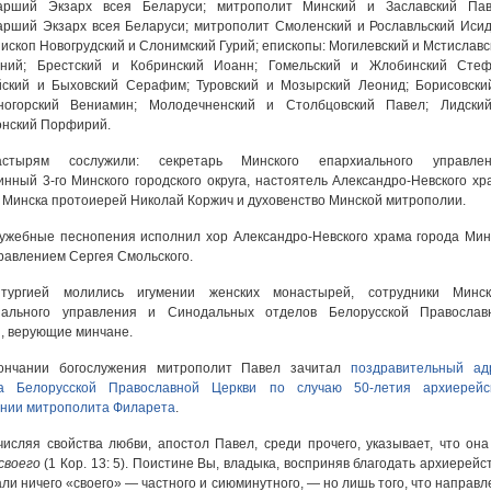
арший Экзарх всея Беларуси; митрополит Минский и Заславский Пав
рший Экзарх всея Беларуси; митрополит Смоленский и Рославльский Исид
ископ Новогрудский и Слонимский Гурий; епископы: Могилевский и Мстиславс
ний; Брестский и Кобринский Иоанн; Гомельский и Жлобинский Стеф
йский и Быховский Серафим; Туровский и Мозырский Леонид; Борисовски
ногорский Вениамин; Молодечненский и Столбцовский Павел; Лидски
онский Порфирий.
астырям сослужили: секретарь Минского епархиального управлен
инный 3-го Минского городского округа, настоятель Александро-Невского хр
 Минска протоиерей Николай Коржич и духовенство Минской митрополии.
ужебные песнопения исполнил хор Александро-Невского храма города Мин
равлением Сергея Смольского.
тургией молились игумении женских монастырей, сотрудники Минск
иального управления и Синодальных отделов Белорусской Православ
, верующие минчане.
ончании богослужения митрополит Павел зачитал
поздравительный ад
а Белорусской Православной Церкви по случаю 50-летия архиерейс
нии митрополита Филарета
.
исляя свойства любви, апостол Павел, среди прочего, указывает, что он
своего
(1 Кор. 13: 5). Поистине Вы, владыка, восприняв благодать архиерейст
али ничего «своего» — частного и сиюминутного, — но лишь того, что направл