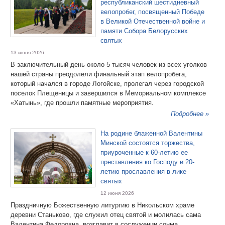
республиканский шестидневный
велопробег, посвященный Победе
в Великой Отечественной войне и
памяти Собора Белорусских
святых
13 июня 2026
В заключительный день около 5 тысяч человек из всех уголков
нашей страны преодолели финальный этап велопробега,
который начался в городе Логойске, пролегал через городской
поселок Плещеницы и завершился в Мемориальном комплексе
«Хатынь», где прошли памятные мероприятия.
Подробнее »
На родине блаженной Валентины
Минской состоятся торжества,
приуроченные к 60-летию ее
преставления ко Господу и 20-
летию прославления в лике
святых
12 июня 2026
Праздничную Божественную литургию в Никольском храме
деревни Станьково, где служил отец святой и молилась сама
Валентина Федоровна, возглавит в сослужении сонма