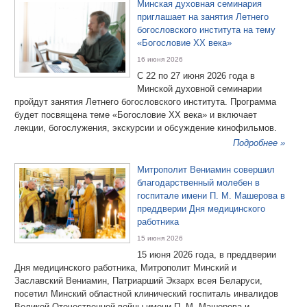
Минская духовная семинария
приглашает на занятия Летнего
богословского института на тему
«Богословие XX века»
16 июня 2026
С 22 по 27 июня 2026 года в
Минской духовной семинарии
пройдут занятия Летнего богословского института. Программа
будет посвящена теме «Богословие XX века» и включает
лекции, богослужения, экскурсии и обсуждение кинофильмов.
Подробнее »
Митрополит Вениамин совершил
благодарственный молебен в
госпитале имени П. М. Машерова в
преддверии Дня медицинского
работника
15 июня 2026
15 июня 2026 года, в преддверии
Дня медицинского работника, Митрополит Минский и
Заславский Вениамин, Патриарший Экзарх всея Беларуси,
посетил Минский областной клинический госпиталь инвалидов
Великой Отечественной войны имени П. М. Машерова и