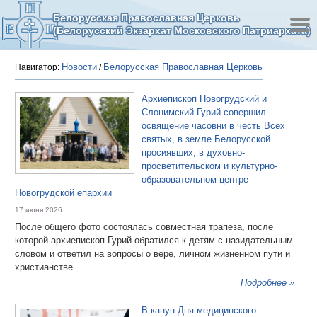
Белорусская Православная Церковь
(Белорусский Экзархат Московского Патриархата)
Новости
Белорусская Православная Церковь
Навигатор:
/
Архиепископ Новогрудский и
Слонимский Гурий совершил
освящение часовни в честь Всех
святых, в земле Белорусской
просиявших, в духовно-
просветительском и культурно-
образовательном центре
Новогрудской епархии
17 июня 2026
После общего фото состоялась совместная трапеза, после
которой архиепископ Гурий обратился к детям с назидательным
словом и ответил на вопросы о вере, личном жизненном пути и
христианстве.
Подробнее »
В канун Дня медицинского