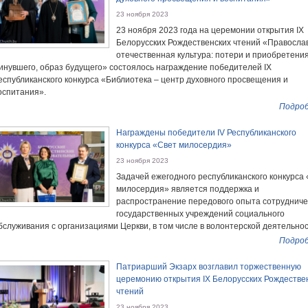
23 ноября 2023
23 ноября 2023 года на церемонии открытия IX
Белорусских Рождественских чтений «Правосла
отечественная культура: потери и приобретени
инувшего, образ будущего» состоялось награждение победителей IХ
еспубликанского конкурса «Библиотека – центр духовного просвещения и
оспитания».
Подроб
Награждены победители IV Республиканского
конкурса «Свет милосердия»
23 ноября 2023
Задачей ежегодного республиканского конкурса
милосердия» является поддержка и
распространение передового опыта сотрудниче
государственных учреждений социального
бслуживания с организациями Церкви, в том числе в волонтерской деятельнос
Подроб
Патриарший Экзарх возглавил торжественную
церемонию открытия IX Белорусских Рождестве
чтений
23 ноября 2023