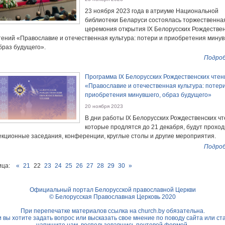
23 ноября 2023 года в атриуме Национальной
библиотеки Беларуси состоялась торжественна
церемония открытия IX Белорусских Рождестве
тений «Православие и отечественная культура: потери и приобретения минув
браз будущего».
Подроб
Программа IX Белорусских Рождественских чтен
«Православие и отечественная культура: потери
приобретения минувшего, образ будущего»
20 ноября 2023
В дни работы IX Белорусских Рождественских чт
которые продлятся до 21 декабря, будут проход
екционные заседания, конференции, круглые столы и другие мероприятия.
Подроб
ца:
«
21
22
23
24
25
26
27
28
29
30
»
Официальный портал Белорусской православной Церкви
© Белорусская Православная Церковь 2020
При перепечатке материалов ссылка на
church.by
обязательна.
 вы хотите задать вопрос или высказать свое мнение по поводу сайта или ст