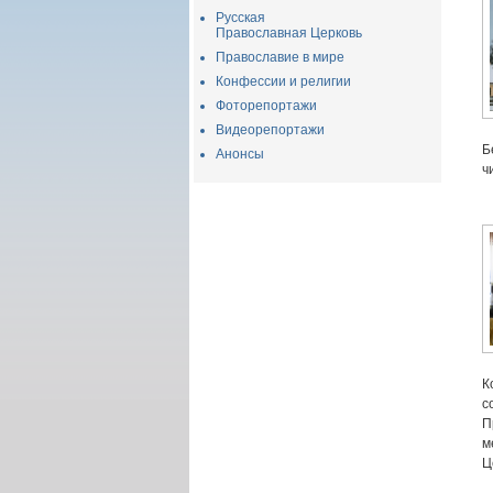
Русская
Православная Церковь
Православие в мире
Конфессии и религии
Фоторепортажи
Видеорепортажи
Б
Анонсы
ч
К
с
П
м
Ц