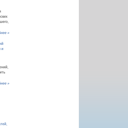
я
нских
шего,
нее »
ий
 и
ений,
ить
нее »
атей,