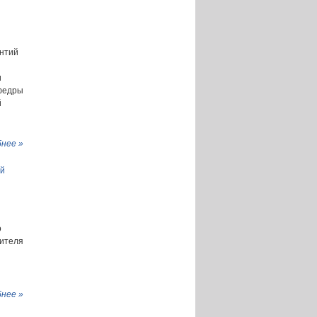
ентий
и
афедры
й
нее »
ой
о
ителя
нее »