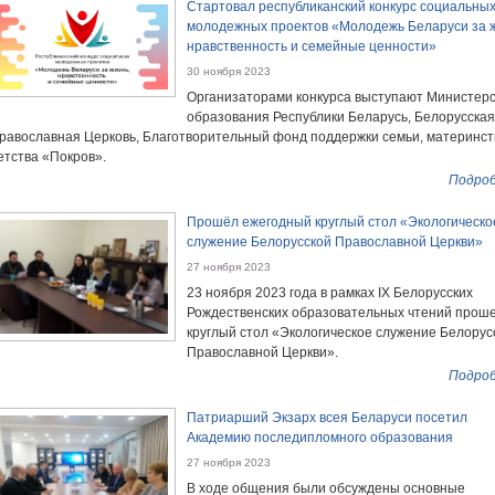
Стартовал республиканский конкурс социальны
молодежных проектов «Молодежь Беларуси за ж
нравственность и семейные ценности»
30 ноября 2023
Организаторами конкурса выступают Министер
образования Республики Беларусь, Белорусская
равославная Церковь, Благотворительный фонд поддержки семьи, материнст
етства «Покров».
Подроб
Прошёл ежегодный круглый стол «Экологическо
служение Белорусской Православной Церкви»
27 ноября 2023
23 ноября 2023 года в рамках IХ Белорусских
Рождественских образовательных чтений прош
круглый стол «Экологическое служение Белорус
Православной Церкви».
Подроб
Патриарший Экзарх всея Беларуси посетил
Академию последипломного образования
27 ноября 2023
В ходе общения были обсуждены основные