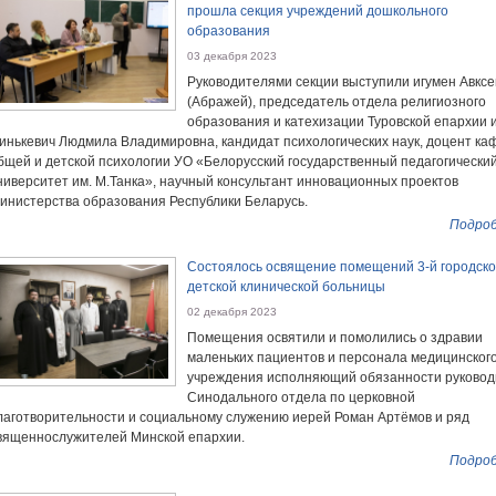
прошла секция учреждений дошкольного
образования
03 декабря 2023
Руководителями секции выступили игумен Авкс
(Абражей), председатель отдела религиозного
образования и катехизации Туровской епархии 
инькевич Людмила Владимировна, кандидат психологических наук, доцент к
бщей и детской психологии УО «Белорусский государственный педагогически
ниверситет им. М.Танка», научный консультант инновационных проектов
инистерства образования Республики Беларусь.
Подроб
Состоялось освящение помещений 3-й городск
детской клинической больницы
02 декабря 2023
Помещения освятили и помолились о здравии
маленьких пациентов и персонала медицинског
учреждения исполняющий обязанности руковод
Синодального отдела по церковной
лаготворительности и социальному служению иерей Роман Артёмов и ряд
вященнослужителей Минской епархии.
Подроб