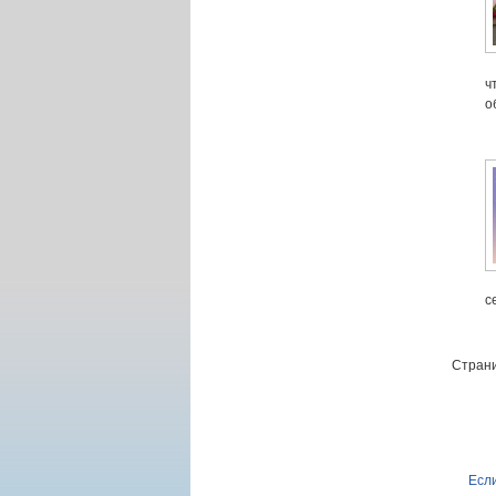
ч
о
с
Страни
Если