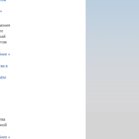
том
3»
емония
го
най
 том
нее »
ва в
туры
тва
вной
нее »