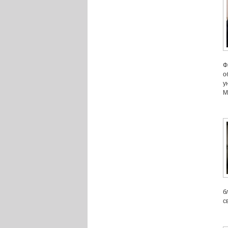
Ф
о
у
М
б
с