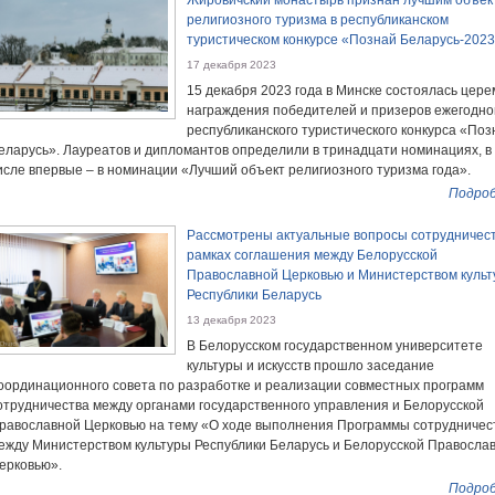
Жировичский монастырь признан лучшим объек
религиозного туризма в республиканском
туристическом конкурсе «Познай Беларусь-202
17 декабря 2023
15 декабря 2023 года в Минске состоялась цер
награждения победителей и призеров ежегодно
республиканского туристического конкурса «Поз
еларусь». Лауреатов и дипломантов определили в тринадцати номинациях, в
исле впервые – в номинации «Лучший объект религиозного туризма года».
Подроб
Рассмотрены актуальные вопросы сотрудничест
рамках соглашения между Белорусской
Православной Церковью и Министерством куль
Республики Беларусь
13 декабря 2023
В Белорусском государственном университете
культуры и искусств прошло заседание
оординационного совета по разработке и реализации совместных программ
отрудничества между органами государственного управления и Белорусской
равославной Церковью на тему «О ходе выполнения Программы сотрудничес
ежду Министерством культуры Республики Беларусь и Белорусской Правосла
ерковью».
Подроб