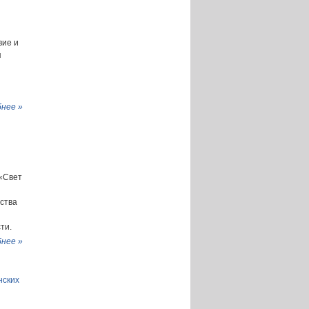
вие и
я
нее »
 «Свет
ства
ти.
нее »
нских