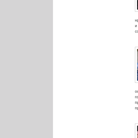
н
и
с
о
г
п
п