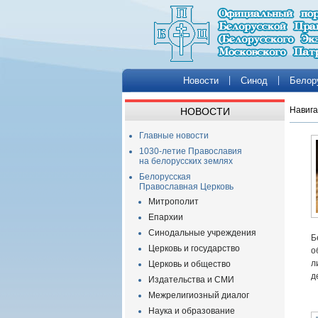
Новости
Синод
Белор
Навига
НОВОСТИ
Главные новости
1030-летие Православия
на белорусских землях
Белорусская
Православная Церковь
Митрополит
Епархии
Синодальные учреждения
Б
Церковь и государство
о
л
Церковь и общество
д
Издательства и СМИ
Межрелигиозный диалог
Наука и образование