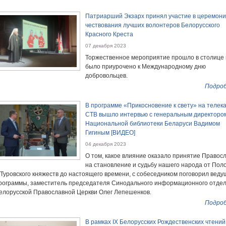
Патриарший Экзарх принял участие в церемон
чествования лучших волонтеров Белорусского
Красного Креста
07 декабря 2023
Торжественное мероприятие прошло в столице 
было приурочено к Международному дню
добровольцев.
Подроб
В программе «Прикосновение к свету» на телек
СТВ вышло интервью с генеральным директоро
Национальной библиотеки Беларуси Вадимом
Гигиным [ВИДЕО]
04 декабря 2023
О том, какое влияние оказало принятие Правос
на становление и судьбу нашего народа от Пол
 Туровского княжеств до настоящего времени, с собеседником поговорил вед
рограммы, заместитель председателя Синодального информационного отде
елорусской Православной Церкви Олег Лепешенков.
Подроб
В рамках IX Белорусских Рождественских чтений