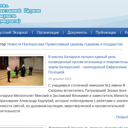
усский Экзархат
Организации
Документы
Публикации
К
тор:
Новости
/
Белорусская Православная Церковь
/
Церковь и государство
В школах Беларуси прошел единый урок,
посвященный просветительнице и покровитель
земли белорусской – преподобной Евфросинии
Полоцкой
20 декабря 2023
С учащимися столичной гимназии №1 имени Ф.
Скорины встретились Патриарший Экзарх всея
еларуси Митрополит Минский и Заславский Вениамин и заместитель Минист
бразования Александр Кадлубай, которые побеседовали с ребятами о значе
ичности святой, ее духовном наследии, миротворческой и просветительской
еятельности.
Подроб