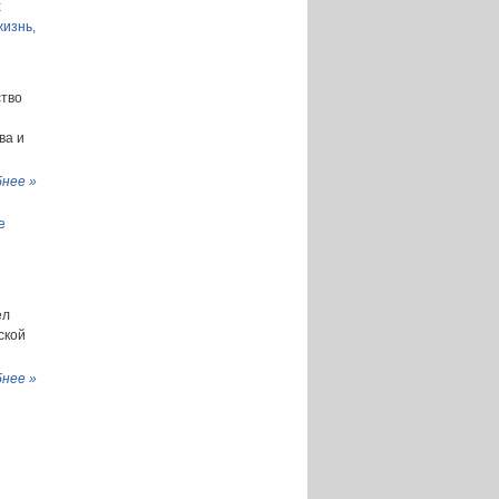
х
изнь,
ство
ва и
нее »
е
ел
ской
нее »