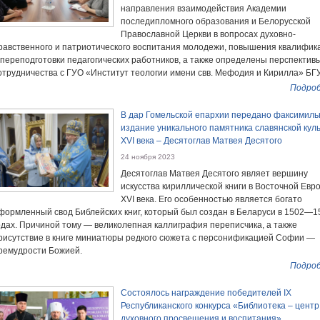
направления взаимодействия Академии
последипломного образования и Белорусской
Православной Церкви в вопросах духовно-
равственного и патриотического воспитания молодежи, повышения квалифик
 переподготовки педагогических работников, а также определены перспектив
отрудничества с ГУО «Институт теологии имени свв. Мефодия и Кирилла» БГУ
Подроб
В дар Гомельской епархии передано факсимиль
издание уникального памятника славянской кул
XVI века – Десятоглав Матвея Десятого
24 ноября 2023
Десятоглав Матвея Десятого являет вершину
искусства кириллической книги в Восточной Евр
XVI века. Его особенностью является богато
формленный свод Библейских книг, который был создан в Беларуси в 1502—1
одах. Причиной тому — великолепная каллиграфия переписчика, а также
рисутствие в книге миниатюры редкого сюжета с персонификацией Софии —
ремудрости Божией.
Подроб
Состоялось награждение победителей IХ
Республиканского конкурса «Библиотека – центр
духовного просвещения и воспитания»