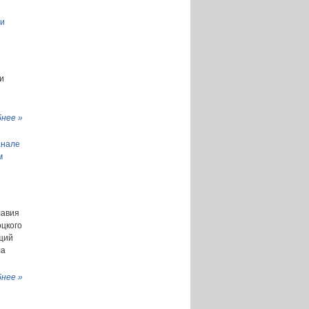
ии
и
нее »
анале
м
лавия
оцкого
ущий
ла
нее »