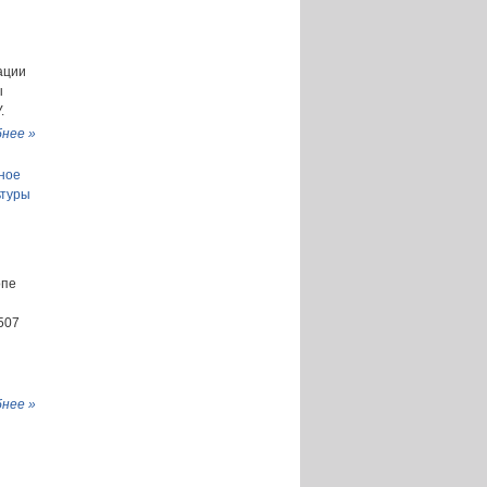
ации
ы
.
нее »
ное
ьтуры
опе
507
нее »