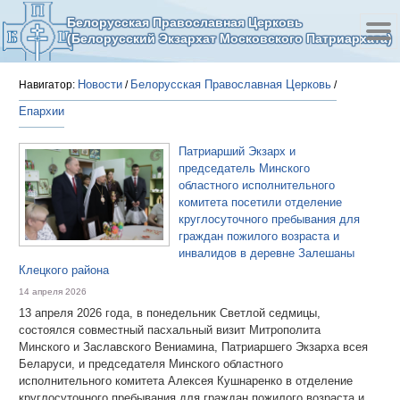
Белорусская Православная Церковь
(Белорусский Экзархат Московского Патриархата)
Новости
Белорусская Православная Церковь
Навигатор:
/
/
Епархии
Патриарший Экзарх и
председатель Минского
областного исполнительного
комитета посетили отделение
круглосуточного пребывания для
граждан пожилого возраста и
инвалидов в деревне Залешаны
Клецкого района
14 апреля 2026
13 апреля 2026 года, в понедельник Светлой седмицы,
состоялся совместный пасхальный визит Митрополита
Минского и Заславского Вениамина, Патриаршего Экзарха всея
Беларуси, и председателя Минского областного
исполнительного комитета Алексея Кушнаренко в отделение
круглосуточного пребывания для граждан пожилого возраста и