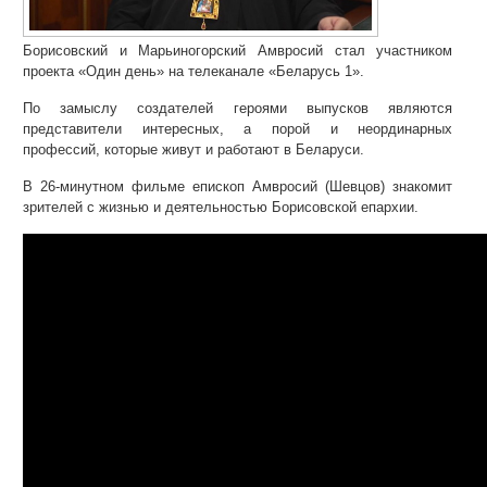
Борисовский и Марьиногорский Амвросий стал участником
проекта «Один день» на телеканале «Беларусь 1».
По замыслу создателей героями выпусков являются
представители интересных, а порой и неординарных
профессий, которые живут и работают в Беларуси.
В 26-минутном фильме епископ Амвросий (Шевцов) знакомит
зрителей с жизнью и деятельностью Борисовской епархии.