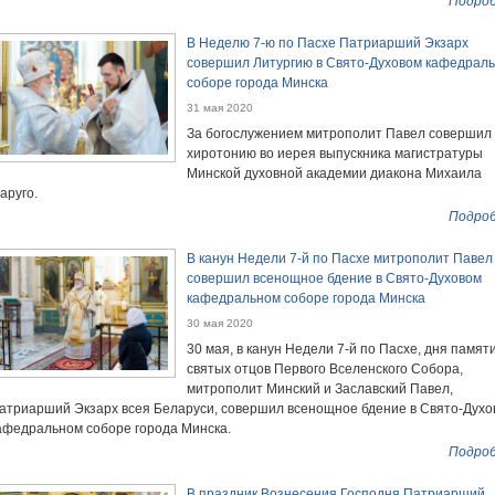
Подроб
В Неделю 7-ю по Пасхе Патриарший Экзарх
совершил Литургию в Свято-Духовом кафедрал
соборе города Минска
31 мая 2020
За богослужением митрополит Павел совершил
хиротонию во иерея выпускника магистратуры
Минской духовной академии диакона Михаила
аруго.
Подроб
В канун Недели 7-й по Пасхе митрополит Павел
совершил всенощное бдение в Свято-Духовом
кафедральном соборе города Минска
30 мая 2020
30 мая, в канун Недели 7-й по Пасхе, дня памят
святых отцов Первого Вселенского Собора,
митрополит Минский и Заславский Павел,
атриарший Экзарх всея Беларуси, совершил всенощное бдение в Свято-Духо
афедральном соборе города Минска.
Подроб
В праздник Вознесения Господня Патриарший