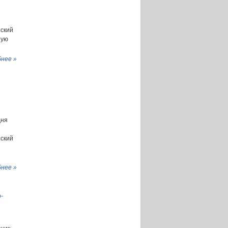
нский
ную
нее »
дня
нский
нее »
-