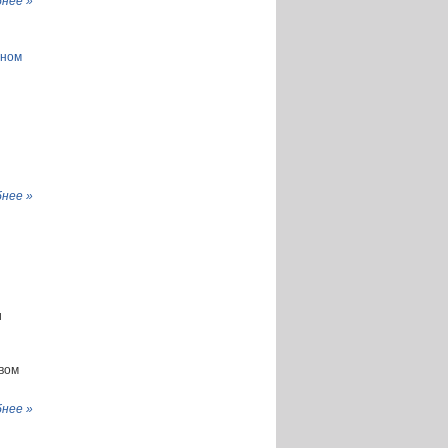
нее »
ьном
нее »
и
вом
нее »