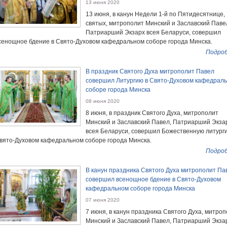
13 июня 2020
13 июня, в канун Недели 1-й по Пятидесятнице,
святых, митрополит Минский и Заславский Паве
Патриарший Экзарх всея Беларуси, совершил
сенощное бдение в Свято-Духовом кафедральном соборе города Минска.
Подроб
В праздник Святого Духа митрополит Павел
совершил Литургию в Свято-Духовом кафедрал
соборе города Минска
08 июня 2020
8 июня, в праздник Святого Духа, митрополит
Минский и Заславский Павел, Патриарший Экза
всея Беларуси, совершил Божественную литург
вято-Духовом кафедральном соборе города Минска.
Подроб
В канун праздника Святого Духа митрополит Па
совершил всенощное бдение в Свято-Духовом
кафедральном соборе города Минска
07 июня 2020
7 июня, в канун праздника Святого Духа, митро
Минский и Заславский Павел, Патриарший Экза