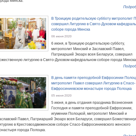
орода Минска.
Подроб
В Троицкую родительскую субботу митрополит 
совершил Литургию в Свято-Духовом кафедрал
соборе города Минска
06 июня 2020
6 июня, в Троицкую родительскую субботу,
митрополит Минский и Заславский Павел,
Патриарший Экзарх всея Беларуси, совершил
ожественную литургию в Свято-Духовом кафедральном соборе города Минска
Подроб
В день памяти преподобной Евфросинии Полоц
митрополит Павел совершил Литургию в Спасо-
Евфросиниевском монастыре города Полоцка
05 июня 2020
5 июня, в день отдания праздника Вознесения
Господня и памяти преподобной Евфросинии,
игумении Полоцкой, митрополит Минский и
аславский Павел, Патриарший Экзарх всея Беларуси, совершил Божественну
итургию в Крестовоздвиженском соборе Спасо-Евфросиниевского женского
онастыря города Полоцка.