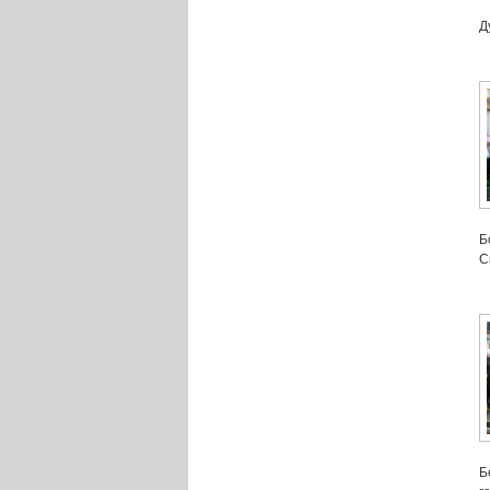
Д
Б
С
Б