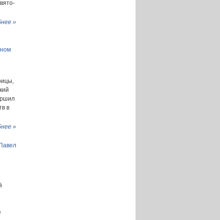
вято-
нее »
ьном
оицы,
кий
ершил
в в
нее »
 Павел
й
е