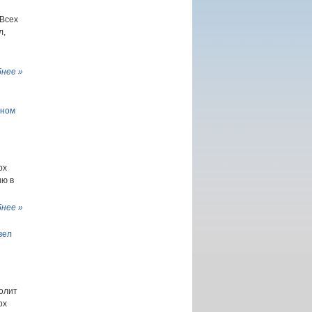
 Всех
л,
нее »
ьном
рх
ию в
нее »
вел
полит
рх