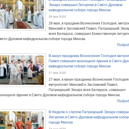
Экзарх совершил Литургию в Свято-Духовом
кафедральном соборе города Минска
28 мая 2020
28 мая, в праздник Вознесения Господня, митр
Минский и Заславский Павел, Патриарший Экза
всея Беларуси, совершил Божественную литург
вято-Духовом кафедральном соборе города Минска.
Подроб
В канун праздника Вознесения Господня митро
Павел совершил всенощное бдение в Свято-Ду
кафедральном соборе города Минска
27 мая 2020
27 мая, в канун праздника Вознесения Господня
митрополит Минский и Заславский Павел,
Патриарший Экзарх всея Беларуси, совершил
сенощное бдение в Свято-Духовом кафедральном соборе города Минска.
Подроб
В Неделю о слепом Патриарший Экзарх соверш
Литургию в Свято-Духовом кафедральном собор
города Минска
24 мая 2020