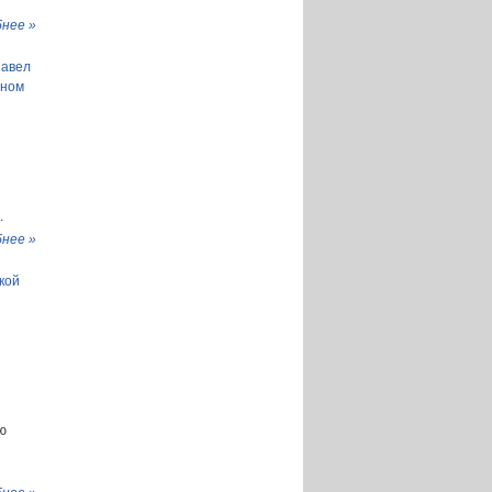
нее »
Павел
ьном
.
нее »
кой
ю