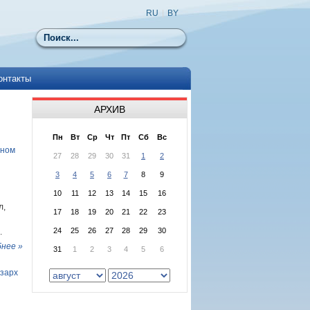
RU
|
BY
Поиск
онтакты
АРХИВ
Пн
Вт
Ср
Чт
Пт
Сб
Вс
ьном
27
28
29
30
31
1
2
3
4
5
6
7
8
9
10
11
12
13
14
15
16
л,
17
18
19
20
21
22
23
24
25
26
27
28
29
30
.
нее »
31
1
2
3
4
5
6
кзарх