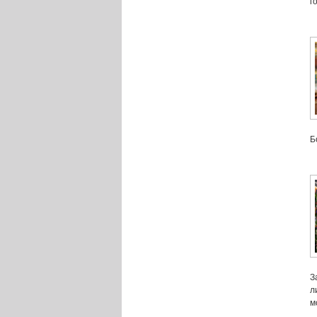
г
Б
З
л
м