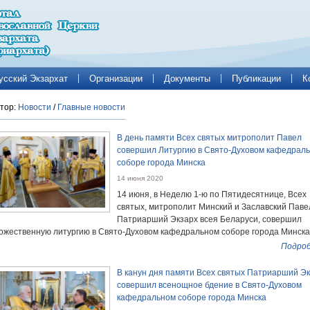
усский Экзархат
Организации
Документы
Публикации
К
тор:
Новости
/
Главные новости
В день памяти Всех святых митрополит Павел
совершил Литургию в Свято-Духовом кафедрал
соборе города Минска
14 июня 2020
14 июня, в Неделю 1-ю по Пятидесятнице, Всех
святых, митрополит Минский и Заславский Паве
Патриарший Экзарх всея Беларуси, совершил
ожественную литургию в Свято-Духовом кафедральном соборе города Минска
Подроб
В канун дня памяти Всех святых Патриарший Э
совершил всенощное бдение в Свято-Духовом
кафедральном соборе города Минска