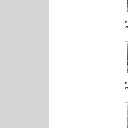
и
л
и
б