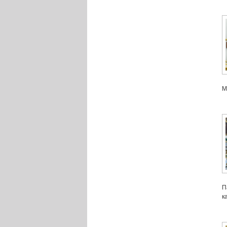
М
П
к