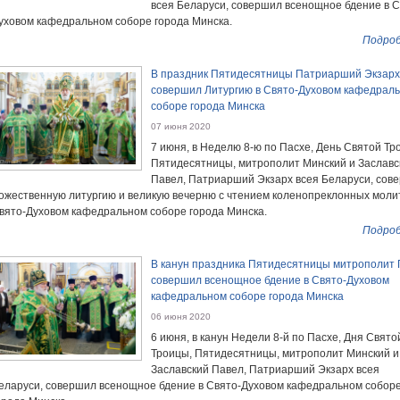
всея Беларуси, совершил всенощное бдение в С
уховом кафедральном соборе города Минска.
Подроб
В праздник Пятидесятницы Патриарший Экзарх
совершил Литургию в Свято-Духовом кафедрал
соборе города Минска
07 июня 2020
7 июня, в Неделю 8-ю по Пасхе, День Святой Тр
Пятидесятницы, митрополит Минский и Заславс
Павел, Патриарший Экзарх всея Беларуси, сов
ожественную литургию и великую вечерню с чтением коленопреклонных молит
вято-Духовом кафедральном соборе города Минска.
Подроб
В канун праздника Пятидесятницы митрополит
совершил всенощное бдение в Свято-Духовом
кафедральном соборе города Минска
06 июня 2020
6 июня, в канун Недели 8-й по Пасхе, Дня Свято
Троицы, Пятидесятницы, митрополит Минский и
Заславский Павел, Патриарший Экзарх всея
еларуси, совершил всенощное бдение в Свято-Духовом кафедральном собор