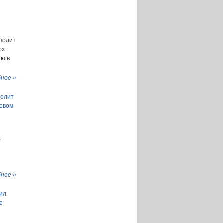
ополит
рх
ию в
нее »
полит
ховом
,
нее »
ил
е