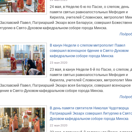
24 мая, в Неделю 6-ю по Пасхе, о слепом, день
памяти святых равноапостольных Мефодия и
Кирилла, учителей Словенских, митрополит Ми
 Заславский Павел, Патриарший Экзарх всея Беларуси, совершил Божествен
итургию в Свято-Духовом кафедральном соборе города Минска.
Подроб
В канун Недели о слепом митрополит Павел
совершил всенощное бдение в Свято-Духовом
кафедральном соборе города Минска
23 мая 2020
23 мая, в канун Недели 6-й по Пасхе, о слепом, 
памяти святых равноапостольных Мефодия и
Кирилла, учителей Словенских, митрополит Ми
 Заславский Павел, Патриарший Экзарх всея Беларуси, совершил всенощное
дение в Свято-Духовом кафедральном соборе города Минска.
Подроб
В день памяти святителя Николая Чудотворца
Патриарший Экзарх совершил Литургию в Свято
Духовом кафедральном соборе города Минска
22 мая 2020