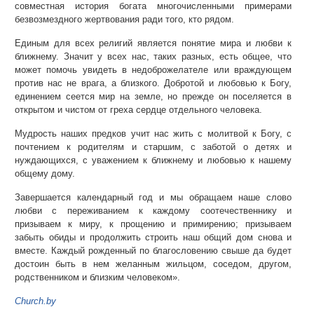
совместная история богата многочисленными примерами
безвозмездного жертвования ради того, кто рядом.
Единым для всех религий является понятие мира и любви к
ближнему. Значит у всех нас, таких разных, есть общее, что
может помочь увидеть в недоброжелателе или враждующем
против нас не врага, а близкого. Добротой и любовью к Богу,
единением сеется мир на земле, но прежде он поселяется в
открытом и чистом от греха сердце отдельного человека.
Мудрость наших предков учит нас жить с молитвой к Богу, с
почтением к родителям и старшим, с заботой о детях и
нуждающихся, с уважением к ближнему и любовью к нашему
общему дому.
Завершается календарный год и мы обращаем наше слово
любви с переживанием к каждому соотечественнику и
призываем к миру, к прощению и примирению; призываем
забыть обиды и продолжить строить наш общий дом снова и
вместе. Каждый рожденный по благословению свыше да будет
достоин быть в нем желанным жильцом, соседом, другом,
родственником и близким человеком».
Church.by