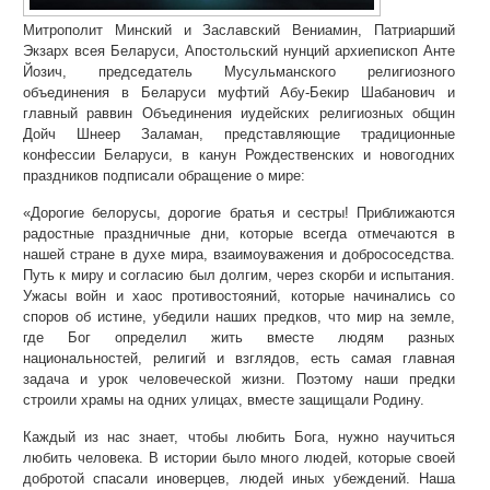
Митрополит Минский и Заславский Вениамин, Патриарший
Экзарх всея Беларуси, Апостольский нунций архиепископ Анте
Йозич, председатель Мусульманского религиозного
объединения в Беларуси муфтий Абу-Бекир Шабанович и
главный раввин Объединения иудейских религиозных общин
Дойч Шнеер Заламан, представляющие традиционные
конфессии Беларуси, в канун Рождественских и новогодних
праздников подписали обращение о мире:
«Дорогие белорусы, дорогие братья и сестры! Приближаются
радостные праздничные дни, которые всегда отмечаются в
нашей стране в духе мира, взаимоуважения и добрососедства.
Путь к миру и согласию был долгим, через скорби и испытания.
Ужасы войн и хаос противостояний, которые начинались со
споров об истине, убедили наших предков, что мир на земле,
где Бог определил жить вместе людям разных
национальностей, религий и взглядов, есть самая главная
задача и урок человеческой жизни. Поэтому наши предки
строили храмы на одних улицах, вместе защищали Родину.
Каждый из нас знает, чтобы любить Бога, нужно научиться
любить человека. В истории было много людей, которые своей
добротой спасали иноверцев, людей иных убеждений. Наша