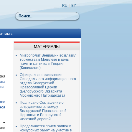
RU
|
BY
Поиск
онтакты
МАТЕРИАЛЫ
Митрополит Вениамин возглавил
торжества в Могилеве в день
памяти святителя Георгия
(Конисского)
Официальное заявление
дня
Синодального информационного
опа
отдела Белорусской
на,
Православной Церкви
(Белорусского Экзархата
Московского Патриархата)
тво
Подписано Соглашение о
сотрудничестве между
аса
Белорусской Православной
Церковью и Белорусской
железной дорогой
 –
Продолжается прием заявок и
дня
конкурсных работ на участие в