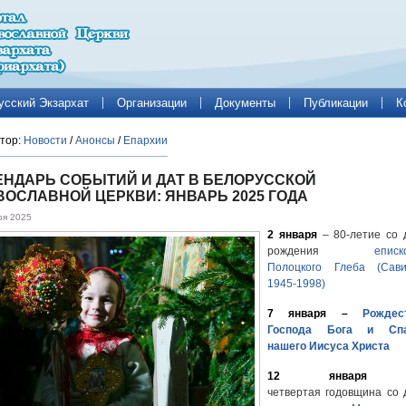
усский Экзархат
Организации
Документы
Публикации
К
тор:
Новости
/
Анонсы
/
Епархии
ЕНДАРЬ СОБЫТИЙ И ДАТ В БЕЛОРУССКОЙ
ВОСЛАВНОЙ ЦЕРКВИ: ЯНВАРЬ 2025 ГОДА
ря 2025
2 января
– 80-летие со 
рождения
еписк
Полоцкого Глеба (Сави
1945-1998)
7 января –
Рождес
Господа Бога и Сп
нашего Иисуса Христа
12 января
четвертая
годовщина со 