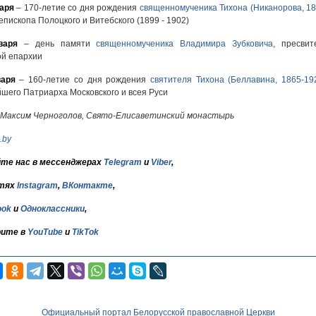
аря
– 170-летие со дня рождения
священномученика Тихона (Никанорова, 18
 епископа Полоцкого и Витебского (1899 - 1902)
варя
– день памяти
священномученика Владимира Зубковича
, пресвит
й епархии
варя
– 160-летие со дня рождения
святителя Тихона (Беллавина, 1865-19
шего Патриарха Московского и всея Руси
 Максим Черноголов, Свято-Елисаветинский монастырь
.by
те нас в мессенджерах
Telegram
и
Viber
,
тях
Instagram
,
ВКонтакте
,
ook
и
Одноклассники
,
ите в
YouTube
и
TikTok
Официальный портал Белорусской православной Церкви