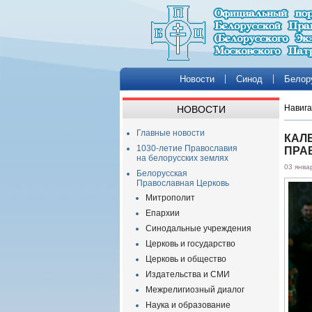
Новости
Синод
Белор
Навига
НОВОСТИ
Главные новости
КАЛ
1030-летие Православия
ПРА
на белорусских землях
03 янва
Белорусская
Православная Церковь
Митрополит
Епархии
Синодальные учреждения
Церковь и государство
Церковь и общество
Издательства и СМИ
Межрелигиозный диалог
Наука и образование