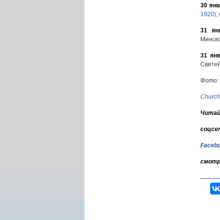
30 янв
1920)
,
31 ян
Минско
31 ян
Святей
Фото:
Church
Читай
соцсе
Faceb
смотр