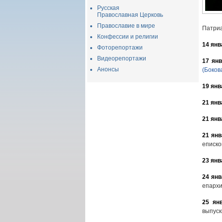
Русская
Православная Церковь
Православие в мире
Патриа
Конфессии и религии
14 янв
Фоторепортажи
Видеорепортажи
17 ян
Анонсы
(Боков
19 янв
21 янв
21 янв
21 янв
еписк
23 янв
24 янв
епар
25 ян
выпус