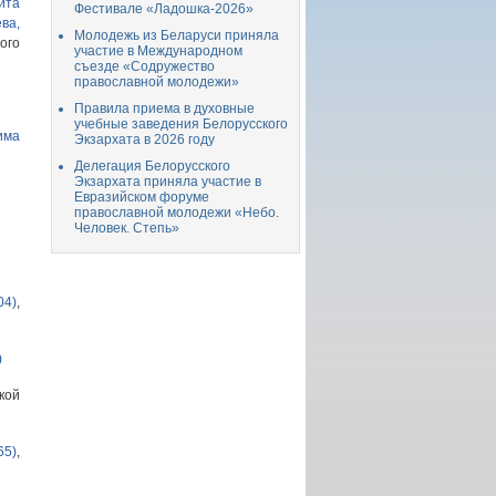
ита
Фестивале «Ладошка-2026»
ва,
Молодежь из Беларуси приняла
го
участие в Международном
съезде «Содружество
православной молодежи»
Правила приема в духовные
учебные заведения Белорусского
има
Экзархата в 2026 году
Делегация Белорусского
Экзархата приняла участие в
Евразийском форуме
православной молодежи «Небо.
Человек. Степь»
04)
,
)
кой
65)
,