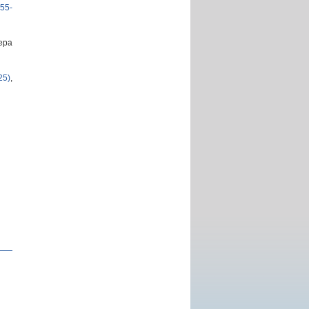
55-
ера
25)
,