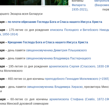
кончины
Митропол
Филарета (Вахромее
1935-2021)
, перво
ршего Экзарха всея Беларуси
аря
–
по плоти обрезание Господа Бога и Спаса нашего Иисуса Христа
варя
– 175-летие со дня рождения
епископа Полоцкого и Витебского Никод
а, 1850-1914)
аря –
Крещение Господа Бога и Спаса нашего Иисуса Христа
аря
– день памяти
священномученика Димитрия Плышевского
аря
– день памяти
священномученика Владимира Пастернацкого
аря
– 195-летия со дня рождения
архиепископа Сергия (Спасского, 1830-19
опа Могилевского
аря
– 460-летие со дня кончины
преподобного Геннадия Могилевского (+1565
аря
– день памяти
священномученика Владимира Хираско
, пресвитера Минс
хии
варя
– 60-летие со дня кончины
архиепископа Стефана (Севбо, 1872-19
кника Минской духовной семинарии